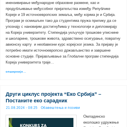
инензивирање међународне образовне размене, као и
продубљивање међусобног пријатељства између Републике
Кореје и 19 источноевропских земаља, међу којима је и Србија.
Програм је осмишљен тако да студентима пружа прилику да се
упознају с нановијим достигнућима у технологији и дипломирају
на Кореја универзитету. Стипендија укључује трошкове уписнине
и школарине, трошкове живота, здравствено осигурање, повратну
авионску карту и необавезни курс корејског језика. За пријаву је
потребно имати источноевропско држављанство и завршене
основне студије. Пријављивање за Глобални програм стипендија
Кореја универзитета траје…
опширније…
Други циклус пројекта “Еко Србија” –
Постаните еко сарадник
21.08.2024 - 08:25
Обавештења и позиви
Омладинско
еколошко удружење