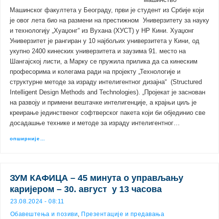
машинство
Машинског факултета у Београду, први је студент из Србије који
је овог лета био на размени на престижном Универзитету за науку
и технологију „Хуаџонг“ из Вухана (ХУСТ) у НР Кини. Хуаџонг
Универзитет је рангиран у 10 најбољих универзитета у Кини, од
укупно 2400 кинеских универзитета и заузима 91. место на
Шангајској листи, а Марку се пружила прилика да са кинеским
професорима и колегама ради на пројекту „Технологије и
структурне методе за израду интелигентног дизајна“ (Structured
Intelligent Design Methods and Technologies). „Пројекат је заснован
на развоју и примени вештачке интелигенције, а крајњи циљ је
креирање јединственог софтверског пакета који би објединио све
досадашње технике и методе за израду интелигентног…
опширније…
ЗУМ КАФИЦА – 45 минута о управљању
каријером – 30. август у 13 часова
23.08.2024 - 08:11
Обавештења и позиви
,
Презентације и предавања