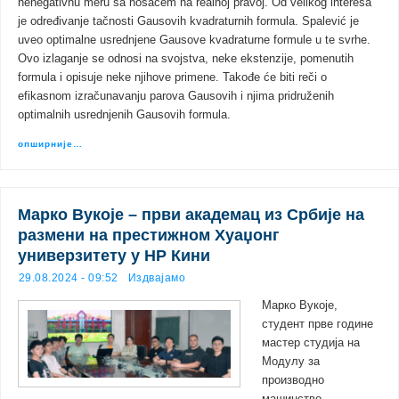
nenegativnu meru sa nosačem na realnoj pravoj. Od velikog interesa
je određivanje tačnosti Gausovih kvadraturnih formula. Spalević je
uveo optimalne usrednjene Gausove kvadraturne formule u te svrhe.
Ovo izlaganje se odnosi na svojstva, neke ekstenzije, pomenutih
formula i opisuje neke njihove primene. Takođe će biti reči o
efikasnom izračunavanju parova Gausovih i njima pridruženih
optimalnih usrednjenih Gausovih formula.
опширније…
Марко Вукоје – први академац из Србије на
размени на престижном Хуаџонг
универзитету у НР Кини
29.08.2024 - 09:52
Издвајамо
Марко Вукоје,
студент прве године
мастер студија на
Модулу за
производно