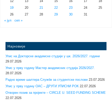
12
13
14
15
16
17
18
19
20
21
22
23
24
25
26
27
28
29
30
31
« јул
сеп »
Најновије
Упис на Докторске академске студије у шк. 2026/2027. години
29.07.2026
Упис у прву годину Mастер академских студија 2026/2027.
28.07.2026
Радно време шалтера Службе за студентске послове
23.07.2026
Упис у прву годину ОАС – ДРУГИ УПИСНИ РОК
22.07.2026
Отворен позив за пројекте – CIRCLE U. SEED FUNDING SCHEME
22.07.2026