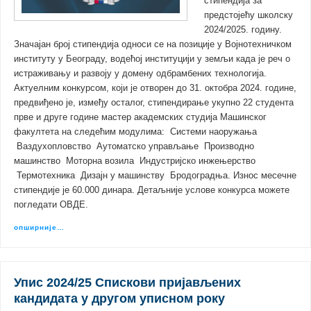
стипендија за
предстојећу школску
2024/2025. годину.
Значајан број стипендија односи се на позиције у Војнотехничком
институту у Београду, водећој институцији у земљи када је реч о
истраживању и развоју у домену одбрамбених технологија.
Актуелним конкурсом, који је отворен до 31. октобра 2024. године,
предвиђено је, између осталог, стипендирање укупно 22 студента
прве и друге године мастер академских студија Машинског
факултета на следећим модулима: Системи наоружања
Ваздухопловство Аутоматско управљање Производно
машинство Моторна возила Индустријско инжењерство
Термотехника Дизајн у машинству Бродоградња. Износ месечне
стипендије је 60.000 динара. Детаљније услове конкурса можете
погледати ОВДЕ.
опширније…
Упис 2024/25 Спискови пријављених
кандидата у другом уписном року