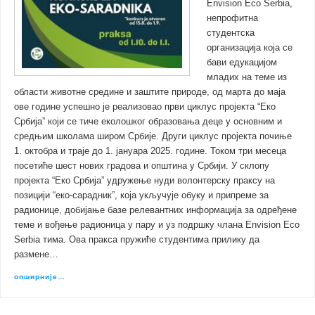
Envision Eco Serbia,
непрофитна
студентска
организација која се
бави едукацијом
младих на теме из
области животне средине и заштите природе, од марта до маја
ове године успешно је реализовао први циклус пројекта “Еко
Србија” који се тиче еколошког образовања деце у основним и
средњим школама широм Србије. Други циклус пројекта почиње
1. октобра и траје до 1. јануара 2025. године. Током три месеца
посетиће шест нових градова и општина у Србији. У склопу
пројекта “Еко Србија” удружење нуди волонтерску праксу на
позицији “еко-сарадник”, која укључује обуку и припреме за
радионице, добијање базе релевантних информација за одређене
теме и вођење радионица у пару и уз подршку члана Envision Eco
Serbia тима. Ова пракса пружиће студентима прилику да
размене…
опширније…