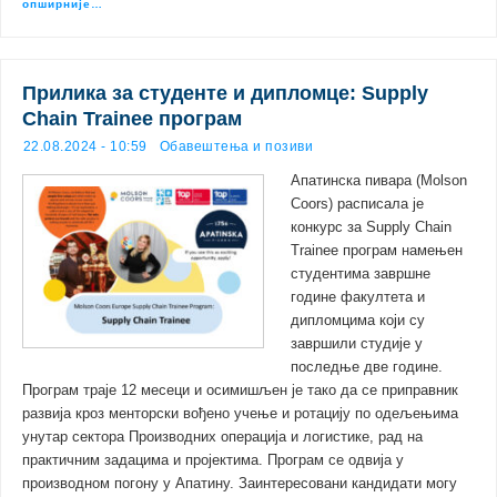
опширније…
Прилика за студенте и дипломце: Supply
Chain Trainee програм
22.08.2024 - 10:59
Обавештења и позиви
Апатинска пивара (Molson
Coors) расписала је
конкурс за Supply Chain
Trainee програм намењен
студентима завршне
године факултета и
дипломцима који су
завршили студије у
последње две године.
Програм траје 12 месеци и осимишљен је тако да се приправник
развија кроз менторски вођено учење и ротацију по одељењима
унутар сектора Производних операција и логистике, рад на
практичним задацима и пројектима. Програм се одвија у
производном погону у Апатину. Заинтересовани кандидати могу