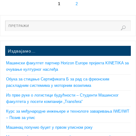
1
2
Издвајамо…
Машински факултет партнер Horizon Europe пројекта KINETIKA за
очување културног наслеђа
Обука за стицање Сертификата Б за рад са фреонским
расхладним системима у моторним возилима
Из прве руке о логистици будућности – Студенти Машинског
факултета у посети компанији „Transfera“
Курс за међународне инжењере и технологе заваривања IWE/IWT
– Позив за упис
Машинац попунио буџет у првом уписном року