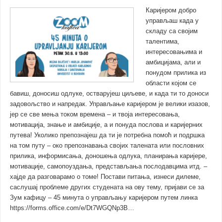
Каријером добро
управљаш када у
складу са својим
талентима,
интересовањима и
амбицијама, али и
понудом прилика из
области којом се
бавиш, доносиш одлуке, остварујеш циљеве, и када ти то доноси
задовољство и напредак. Управљање каријером је велики изазов,
јер се све мења током времена – и твоја интересовања,
мотивација, знање и амбиције, а и понуда послова и каријерних
путева! Уколико препознајеш да ти је потребна помоћ и подршка
на том путу – око препознавања својих талената или пословних
прилика, информисања, доношења одлука, планирања каријере,
мотивације, самопоуздања, представљања послодавцима итд. –
хајде да разговарамо о томе! Постави питања, изнеси дилеме,
саслушај проблеме других студената на ову тему, пријави се за
Зум кафицу – 45 минута о управљању каријером путем линка
https://forms.office.com/e/Dt7WGQNp3B…