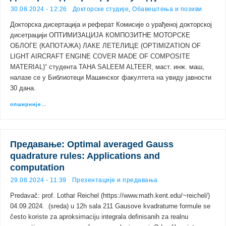
30.08.2024 - 12:26
Докторске студије
,
Обавештења и позиви
Докторска дисертација и реферат Комисије о урађеној докторској
дисетрацији ОПТИМИЗАЦИЈА КОМПОЗИТНЕ МОТОРСКЕ
ОБЛОГЕ (КАПОТАЖА) ЛАКЕ ЛЕТЕЛИЦЕ (OPTIMIZATION OF
LIGHT AIRCRAFT ENGINE COVER MADE OF COMPOSITE
MATERIAL)“ студента TAHA SALEEM ALTEER, маст. инж. маш,
налазе се у Библиотеци Машинског факултета на увиду јавности
30 дана.
опширније…
Предавање: Optimal averaged Gauss
quadrature rules: Applications and
computation
29.08.2024 - 11:39
Презентације и предавања
Predavač: prof. Lothar Reichel (https://www.math.kent.edu/~reichel/)
04.09.2024. (sreda) u 12h sala 211 Gausove kvadraturne formule se
često koriste za aproksimaciju integrala definisanih za realnu