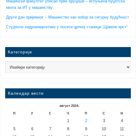
Машински факултет уписао прве бруцоше – испуњена буџетска
квота за ИТ у машинству
Други дан пријемног – Машинство као избор за сигурну будућност
Студенти хидроенергетике у посети црпној станици „Црвени крст“
Категорије
Календар вести
август 2024.
П
У
С
Ч
П
С
Н
1
2
3
4
5
6
7
8
9
10
11