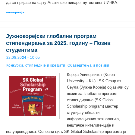
да се пријаве на сајту Апатинске пиваре, путем овог ЛИНКА.
опширније…
Јужнокорејски глобални програм
стипендирања за 2025. годину – Позив
студентима
22.08.2024 - 10:05
Конкурси, стипендије и кредити
,
Обавештења и позиви
Кореја Универзитет (Korea
University – KU) i SK Group из
Сеула (Јужна Кореја) објавили су
позив за Глобални програм
стипендирања (SK Global
Scholarship program) мастер
студија у области
информационих технологија,
вештачке интелигенције и
полупроводника. Основни циљ SK Global Scholarship програма је