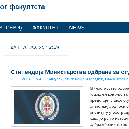
ог факултета
УРСЕВИ)
ФАКУЛТЕТ
NEWS
ДАН:
30. АВГУСТ 2024.
Стипендије Министарства одбране за ст
30.08.2024 - 15:45
Конкурси, стипендије и кредити
,
Обавештења 
Министарство одбра
годишњи конкурс за 
предстојећу школску
стипендија односи с
институту у Београд
када је реч о истра
одбрамбених техноло