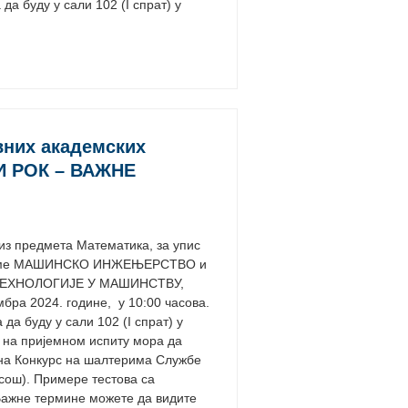
да буду у сали 102 (I спрат) у
вних академских
НИ РОК – ВАЖНЕ
 предмета Математика, за упис
граме МАШИНСКО ИНЖЕЊЕРСТВО и
ЕХНОЛОГИЈЕ У МАШИНСТВУ,
мбра 2024. године, у 10:00 часова.
да буду у сали 102 (I спрат) у
 на пријемном испиту мора да
 на Конкурс на шалтерима Службе
асош). Примере тестова са
ажне термине можете да видите