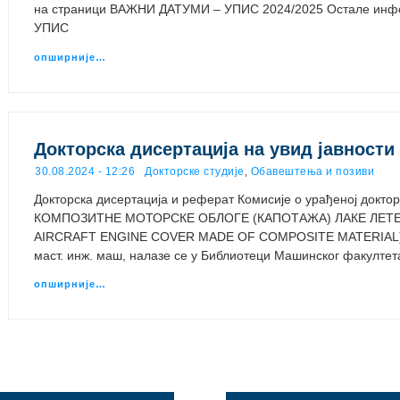
на страници ВАЖНИ ДАТУМИ – УПИС 2024/2025 Остале инфор
УПИС
опширније…
Докторска дисертација на увид јавности
30.08.2024 - 12:26
Докторске студије
,
Обавештења и позиви
Докторска дисертација и реферат Комисије о урађеној док
КОМПОЗИТНЕ МОТОРСКЕ ОБЛОГЕ (КАПОТАЖА) ЛАКЕ ЛЕТЕЛ
AIRCRAFT ENGINE COVER MADE OF COMPOSITE MATERIAL)“
маст. инж. маш, налазе се у Библиотеци Машинског факулте
опширније…