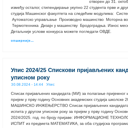
отворен до 31. окто
између осталог, стипендирање укупно 22 студента прве и дру
студија Машинског факултета на следећим модулима: Сист
Аутоматско управљање Производно машинство Моторна воз
Термотехника Дизајн у машинству Бродоградња. Износ месеч
Детаљније услове конкурса можете погледати ОВДЕ.
опширније…
Упис 2024/25 Спискови пријављених кан
уписном року
30.08.2024 - 14:44
Упис
Списак пријављених кандидата (МИ) за полагање пријемног и
пријем у прву годину Основних академских студија школске 20
МАШИНСКО ИНЖЕЊЕРСТВО Списак пријављених кандидата (
испита у другом уписном року за пријем у прву годину Основ
2024/2025. год. по броју пријаве: ИНФОРМАЦИОНЕ ТЕХ
ИСПИТ из предмета МАТЕМАТИКА, за оба студијска програма,