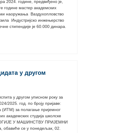
бра 2024. године, предвиђено је,
ге године мастер академских
еми наоружања Ваздухопловство
ила Индустријско инжењерство
не стипендије је 60.000 динара.
дидата у другом
спита у другом уписном року за
24/2025. год. по броју пријаве:
ИТМ) за полагање пријемног
них академских студија школске
НОЛОГИЈЕ У МАШИНСТВУ ПРИЈЕМНИ
 обавиће се у понедељак, 02.