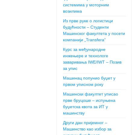
системима у моторним
возилима
Из прве руке о логистици
будућности – Студенти
Машинског факултета у посети
компанији „Transfera“
Курс за међународне
инжењере и технологе
заваривања IWE/IWT – Позив
за упис
Машинац попунио буџет у
првом уписном року
Машински факултет уписао
прве бруцоше – испуњена
буџетска квота за ИТ у
машинству
Други дан пријемног –
Машинство као избор за