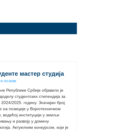
уденте мастер студија
и позиви
не Републике Србије објавило је
доделу студентских стипендија за
 2024/2025. годину. Значајан број
е на позиције у Војнотехничком
у, водећој институцији у земљи
живању и развоју у домену
гија. Актуелним конкурсом, који је