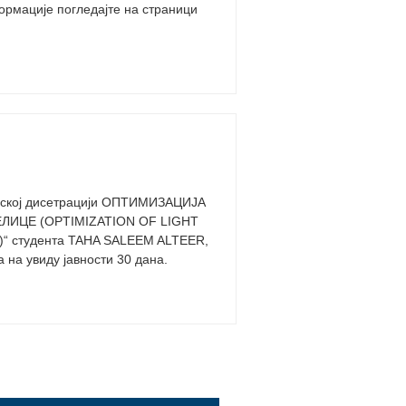
мације погледајте на страници
торској дисетрацији ОПТИМИЗАЦИЈА
ИЦЕ (OPTIMIZATION OF LIGHT
 студента TAHA SALEEM ALTEER,
та на увиду јавности 30 дана.