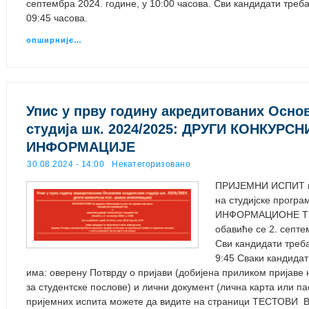
септембра 2024. године, у 10:00 часова. Сви кандидати треба 
09:45 часова.
опширније…
Упис у прву годину акредитованих Осно
студија шк. 2024/2025: ДРУГИ КОНКУРС
ИНФОРМАЦИЈЕ
30.08.2024 - 14:00
Некатегоризовано
ПРИЈЕМНИ ИСПИТ из
на студијске про
ИНФОРМАЦИОНЕ Т
обавиће се 2. септе
Сви кандидати треба 
9:45 Сваки кандидат
има: оверену Потврду о пријави (добијена приликом пријаве
за студентске послове) и лични документ (лична карта или п
пријемних испита можете да видите на страници ТЕСТОВИ В