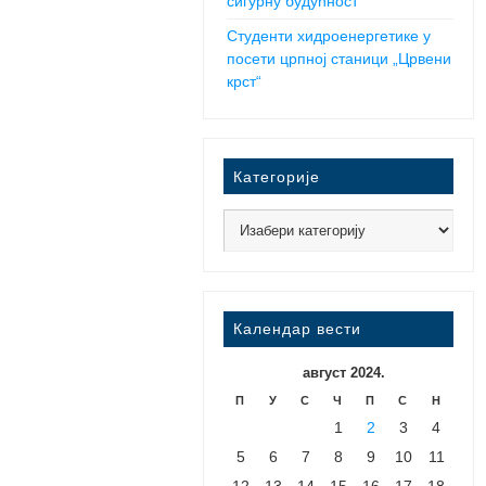
сигурну будућност
Студенти хидроенергетике у
посети црпној станици „Црвени
крст“
Категорије
Календар вести
август 2024.
П
У
С
Ч
П
С
Н
1
2
3
4
5
6
7
8
9
10
11
12
13
14
15
16
17
18