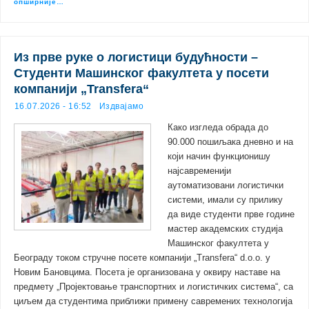
опширније…
Из прве руке о логистици будућности –
Студенти Машинског факултета у посети
компанији „Transfera“
16.07.2026 - 16:52
Издвајамо
Како изгледа обрада до
90.000 пошиљака дневно и на
који начин функционишу
најсавременији
аутоматизовани логистички
системи, имали су прилику
да виде студенти прве године
мастер академских студија
Машинског факултета у
Београду током стручне посете компанији „Transfera“ d.o.o. у
Новим Бановцима. Посета је организована у оквиру наставе на
предмету „Пројектовање транспортних и логистичких система“, са
циљем да студентима приближи примену савремених технологија