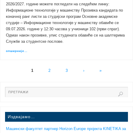
2026/2027. године можете погледати на следећем линку:
Информационе технологије у машинству Прозивка кандидата по
коначној ранг листи за студијски програм Основне академске
студије – Информационе технологије у машинству обавиће се
09.07.2026. године у 12:30 часова у учионици 102 (први спрат).
Одмах након прозивке, упис студената обавиће се на шалтерима
Службе за студентске послове.
опширније…
1
2
3
›
»
Издвајамо…
Машински факултет партнер Horizon Europe пројекта KINETIKA за