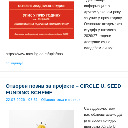
Детаљније
информације о
другом уписном року
за упис у прву годину
Основних академских
студија у школској
2026/27. години
доступне су на
следећем линку:
https://www.mas.bg.ac.rs/upis/oas
опширније…
Отворен позив за пројекте – CIRCLE U. SEED
FUNDING SCHEME
22.07.2026 - 08:31
Обавештења и позиви
Са задовољством
вас обавештавамо да
је отворен конкурс
програма „Circle U.