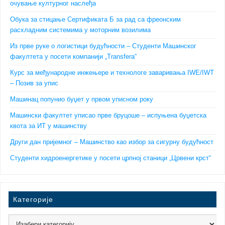
очување културног наслеђа
Обука за стицање Сертификата Б за рад са фреонским
расхладним системима у моторним возилима
Из прве руке о логистици будућности – Студенти Машинског
факултета у посети компанији „Transfera“
Курс за међународне инжењере и технологе заваривања IWE/IWT
– Позив за упис
Машинац попунио буџет у првом уписном року
Машински факултет уписао прве бруцоше – испуњена буџетска
квота за ИТ у машинству
Други дан пријемног – Машинство као избор за сигурну будућност
Студенти хидроенергетике у посети црпној станици „Црвени крст“
Категорије