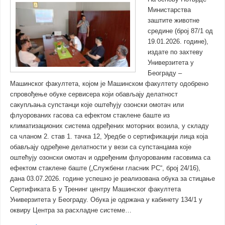
Министарства
заштите животне
средине (број 87/1 од
19.01.2026. године),
издате по захтеву
Универзитета у
Београду –
Машинског факултета, којом је Машинском факултету одобрено
спровођење обуке сервисера који обављају делатност
сакупљања супстанци које оштећују озонски омотач или
флуорованих гасова са ефектом стаклене баште из
климатизационих система одређених моторних возила, у складу
са чланом 2. став 1. тачка 12, Уредбе о сертификацији лица која
обављају одређене делатности у вези са супстанцама које
оштећују озонски омотач и одређеним флуорованим гасовима са
ефектом стаклене баште („Службени гласник РС“, број 24/16),
дана 03.07.2026. године успешно је реализована обука за стицање
Сертификата Б у Тренинг центру Машинског факултета
Универзитета у Београду. Обука је одржана у кабинету 134/1 у
оквиру Центра за расхладне системе…