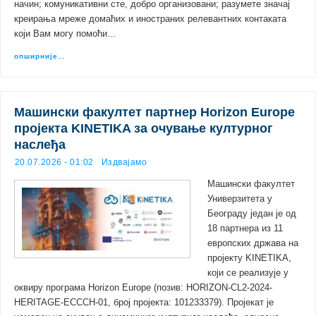
начин; комуникативни сте, добро организовани; разумете значај
креирања мреже домаћих и иностраних релевантних контаката
који Вам могу помоћи…
опширније…
Машински факултет партнер Horizon Europe
пројекта KINETIKA за очување културног
наслеђа
20.07.2026 - 01:02
Издвајамо
Машински факултет
Универзитета у
Београду један је од
18 партнера из 11
европских држава на
пројекту KINETIKA,
који се реализује у
оквиру програма Horizon Europe (позив: HORIZON-CL2-2024-
HERITAGE-ECCCH-01, број пројекта: 101233379). Пројекат је