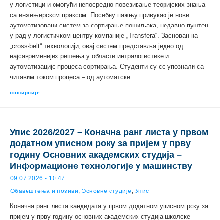
у логистици и омогући непосредно повезивање теоријских знања
са инжењерском праксом. Посебну пажњу привукао је нови
аутоматизовани систем за сортирање пошиљака, недавно пуштен
у рад у логистичком центру компаније „Transfera“. Заснован на
„cross-belt“ технологији, овај систем представља једно од
најсавременијих решења у области интралогистике и
аутоматизације процеса сортирања. Студенти су се упознали са
читавим током процеса – од аутоматске…
опширније…
Упис 2026/2027 – Коначна ранг листа у првом
додатном уписном року за пријем у прву
годину Основних академских студија –
Информационе технологије у машинству
09.07.2026 - 10:47
Обавештења и позиви
,
Основне студије
,
Упис
Коначна ранг листа кандидата у првом додатном уписном року за
пријем у прву годину основних академских студија школске