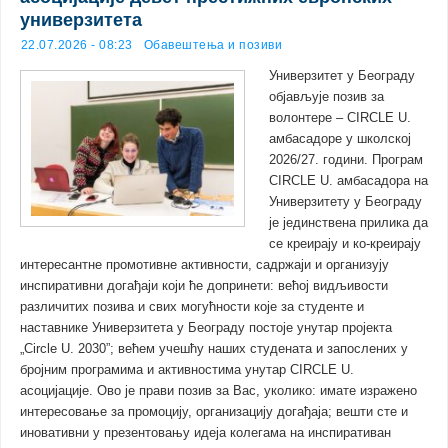
универзитета
22.07.2026 - 08:23
Обавештења и позиви
Универзитет у Београду
објављује позив за
волонтере – CIRCLE U.
амбасадоре у школској
2026/27. години. Програм
CIRCLE U. амбасадора на
Универзитету у Београду
је јединствена прилика да
се креирају и ко-креирају
интересантне промотивне активности, садржаји и организују
инспиративни догађаји који ће допринети: већој видљивости
различитих позива и свих могућности које за студенте и
наставнике Универзитета у Београду постоје унутар пројекта
„Circle U. 2030”; већем учешћу наших студената и запослених у
бројним програмима и активностима унутар CIRCLE U.
асоцијације. Ово је прави позив за Вас, уколико: имате изражено
интересовање за промоцију, организацију догађаја; вешти сте и
иновативни у презентовању идеја колегама на инспиративан