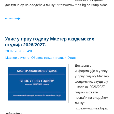
доступне су на следећем линку: https://www.mas.bg.ac.rs/upis/das.
опширније…
Упис у прву годину Mастер академских
студија 2026/2027.
28.07.2026 - 14:06
Мастер студије
,
Обавештења и позиви
,
Упис
Детаљније
информације о упису
у прву годину Mастер
академских студија у
школској 2026/2027.
години можете
пронаћи на следећем
линку:
https://www.mas.bg.ac
.rs/upis/mas.