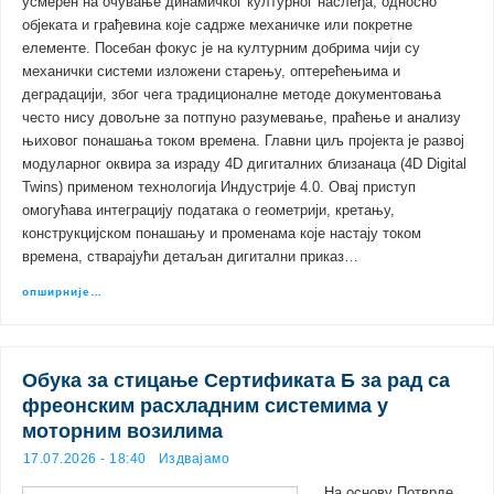
усмерен на очување динамичког културног наслеђа, односно
објеката и грађевина које садрже механичке или покретне
елементе. Посебан фокус је на културним добрима чији су
механички системи изложени старењу, оптерећењима и
деградацији, због чега традиционалне методе документовања
често нису довољне за потпуно разумевање, праћење и анализу
њиховог понашања током времена. Главни циљ пројекта је развој
модуларног оквира за израду 4D дигиталних близанаца (4D Digital
Twins) применом технологија Индустрије 4.0. Овај приступ
омогућава интеграцију података о геометрији, кретању,
конструкцијском понашању и променама које настају током
времена, стварајући детаљан дигитални приказ…
опширније…
Обука за стицање Сертификата Б за рад са
фреонским расхладним системима у
моторним возилима
17.07.2026 - 18:40
Издвајамо
На основу Потврде