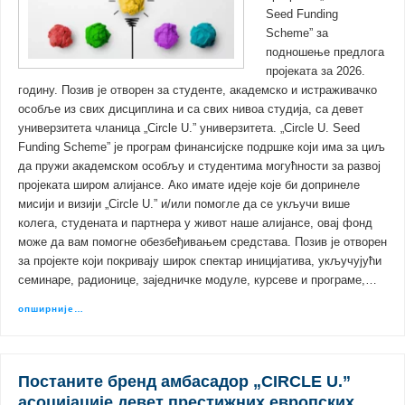
Seed Funding
Scheme” за
подношење предлога
пројеката за 2026.
годину. Позив је отворен за студенте, академско и истраживачко
особље из свих дисциплина и са свих нивоа студија, са девет
универзитета чланица „Circle U.” универзитета. „Circle U. Seed
Funding Scheme” је програм финансијске подршке који има за циљ
да пружи академском особљу и студентима могућности за развој
пројеката широм алијансе. Ако имате идеје које би допринеле
мисији и визији „Circle U.” и/или помогле да се укључи више
колега, студената и партнера у живот наше алијансе, овај фонд
може да вам помогне обезбеђивањем средстава. Позив је отворен
за пројекте који покривају широк спектар иницијатива, укључујући
семинаре, радионице, заједничке модуле, курсеве и програме,…
опширније…
Постаните бренд амбасадор „CIRCLE U.”
асоцијације девет престижних европских