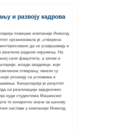
њу и развоју кадрова
ларија пожешке компаније Инмолд
тет организовала је „отворена
заинтересоване да се усавршавају и
 у реалном радном окружењу. На
аној сали факултета, а затим и
еларије, млади академци, који
 свечаном отварању, имали су
није упознају са условима и
шавања. Канцеларија је резултат
а на реализацији заједничких
рија нуди студентима Машинског
шта то конкретно значи за њихову
ичне наставе у компанији Инмолд.