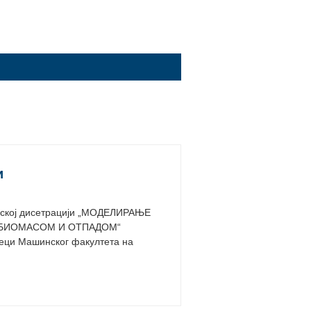
и
орској дисетрацији „МОДЕЛИРАЊЕ
 БИОМАСОМ И ОТПАДОМ“
теци Машинског факултета на