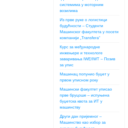
системима у моторним
возилима
Из прве руке о логистици
будућности – Студенти
Машинског факултета у посети
компанији „Transfera“
Курс за међународне
инжењере и технологе
заваривања IWE/IWT – Позив
за упис
Машинац попунио буџет у
првом уписном року
Машински факултет уписао
прве бруцоше – испуњена
буџетска квота за ИТ у
машинству
Други дан пријемног –
Машинство као избор за