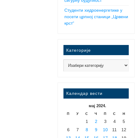
сигурну будућност
Студенти хидроенергетике у
посети црпној станици „Црвени
крст“
Категорије
Календар вести
мај 2024.
П
У
С
Ч
П
С
Н
1
2
3
4
5
6
7
8
9
10
11
12
13
14
15
16
17
18
19