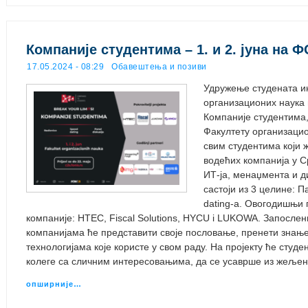
Компаније студентима – 1. и 2. јуна на 
17.05.2024 - 08:29
Обавештења и позиви
Удружење студената 
организационих наука 
Компаније студентима, 
Факултету организацио
свим студентима који 
водећих компанија у С
ИТ-ја, менаџмента и д
састоји из 3 целине: 
dating-a. Овогодишњи 
компаније: HTEC, Fiscal Solutions, HYCU i LUKOWA. Запослени
компанијама ће представити своје пословање, пренети знање
технологијама које користе у свом раду. На пројекту ће студе
колеге са сличним интересовањима, да се усаврше из жеље
опширније…