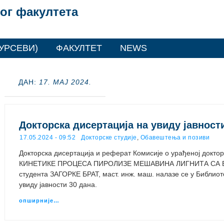
ог факултета
УРСЕВИ)
ФАКУЛТЕТ
NEWS
ДАН:
17. МАЈ 2024.
Докторска дисертација на увиду јавност
17.05.2024 - 09:52
Докторске студије
,
Обавештења и позиви
Докторска дисертација и реферат Комисије о урађеној докт
КИНЕТИКЕ ПРОЦЕСА ПИРОЛИЗЕ МЕШАВИНА ЛИГНИТА СА
студента ЗАГОРКЕ БРАТ, маст. инж. маш. налазе се у Библио
увиду јавности 30 дана.
опширније…