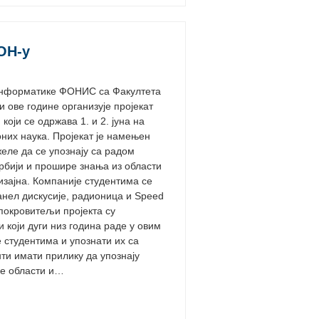
ФОН-у
информатике ФОНИС са Факултета
и ове године организује пројекат
који се одржава 1. и 2. јуна на
них наука. Пројекат је намењен
желе да се упознају са радом
рбији и прошире знања из области
изајна. Компаније студентима се
Панел дискусије, радионица и Speed
покровитељи пројекта су
 који дуги низ година раде у овим
 студентима и упознати их са
нти имати прилику да упознају
не области и…