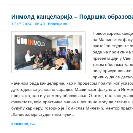
Инмолд канцеларија – Подршка образова
17.05.2024 - 08:48
Издвајамо
Новоотворена канце
на Машинском факул
врата“ за студенте 
раде на пројектима
презентацији у Свеч
током обиласка канц
нису присуствовали
прилику да се детаљ
начином рада канцеларије, као и процесом практичног усавр
дугогодишње успешне сарадње Машинског факулета и Инмолд
пројеката, као и у домену образовања. О томе, шта канцела
факултета, која практична знања и вештине могу да стекну и 
будућу каријеру, говорио је Томислав Милетић, ментор практ
„Канцералија студентима нуди…
опширније…