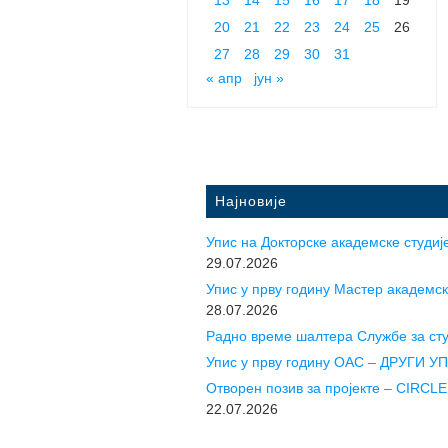
20
21
22
23
24
25
26
27
28
29
30
31
« апр
јун »
Најновије
Упис на Докторске академске студије
29.07.2026
Упис у прву годину Mастер академск
28.07.2026
Радно време шалтера Службе за ст
Упис у прву годину ОАС – ДРУГИ 
Отворен позив за пројекте – CIR
22.07.2026