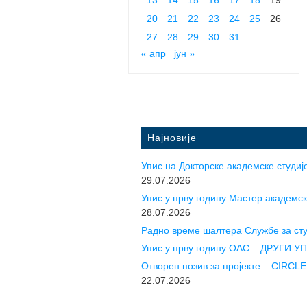
20
21
22
23
24
25
26
27
28
29
30
31
« апр
јун »
Најновије
Упис на Докторске академске студије
29.07.2026
Упис у прву годину Mастер академск
28.07.2026
Радно време шалтера Службе за ст
Упис у прву годину ОАС – ДРУГИ 
Отворен позив за пројекте – CIR
22.07.2026