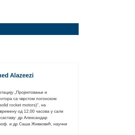
ed Alazeezi
ртацију „Пројектовање и
отора са чврстом погонском
solid rocket motors)“, на
времену од 12,00 часова у сали
 саставу: др Александар
проф. и др Саша Живковић, научни