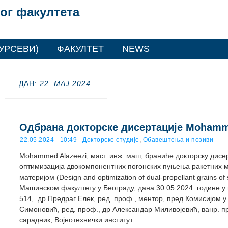
ог факултета
УРСЕВИ)
ФАКУЛТЕТ
NEWS
ДАН:
22. МАЈ 2024.
Одбрана докторске дисертације Mohamm
22.05.2024 - 10:49
Докторске студије
,
Обавештења и позиви
Mohammed Alazeezi, маст. инж. маш, браниће докторску дисе
оптимизација двокомпонентних погонских пуњења ракетних м
материјом (Design and optimization of dual-propellant grains of 
Машинском факултету у Београду, дана 30.05.2024. године у 
514, др Предраг Елек, ред. проф., ментор, пред Комисијом у
Симоновић, ред. проф., др Александар Миливојевић, ванр. 
сарадник, Војнотехнички институт.