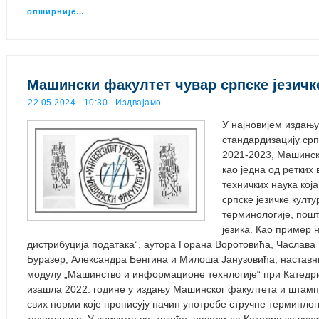
опширније…
Машински факултет чувар српске језичк
22.05.2024 - 10:30
Издвајамо
У најновијем издањ
стандардизацију српс
2021-2023, Машинск
као једна од ретких
техничких наука кој
српске језичке култ
терминологије, пошт
језика. Као пример 
дистрибуција података“, аутора Горана Воротовића, Часлава
Буразер, Александра Бенгина и Милоша Јанузовића, наставни
модулу „Машинство и информационе технлогије“ при Катедри 
изашла 2022. године у издању Машинског факултета и штамп
свих норми које прописују начин употребе стручне терминло