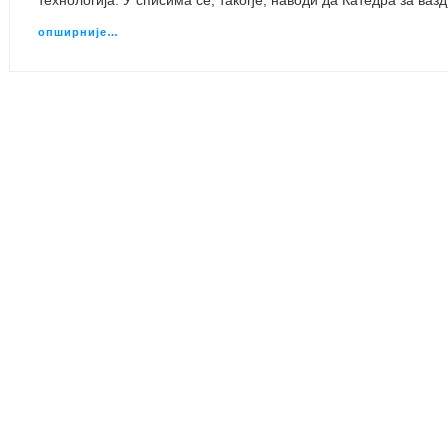
технологија. У списима се, такође, наводи да Катедра за ва
опширније…