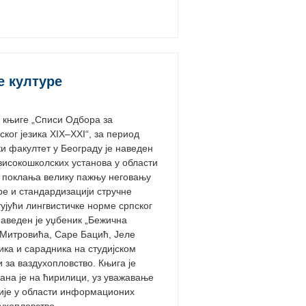
е културе
у књиге „Списи Одбора за
ког језика XIX–XXI“, за период
и факултет у Београду је наведен
 високошколских установа у области
а поклања велику пажњу неговању
уре и стандардизацији стручне
ујући лингвистичке норме српског
наведен је уџбеник „Бежична
 Митровића, Саре Бацић, Јеле
ка и сарадника на студијском
за ваздухопловство. Књига је
ана је на ћирилици, уз уважавање
гије у области информационих