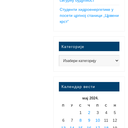
сигурну будућност
Студенти хидроенергетике у
посети црпној станици „Црвени
крст“
Категорије
Календар вести
мај 2024.
П
У
С
Ч
П
С
Н
1
2
3
4
5
6
7
8
9
10
11
12
13
14
15
16
17
18
19