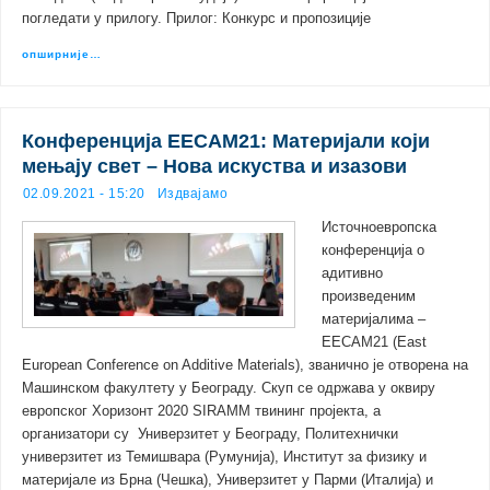
погледати у прилогу. Прилог: Конкурс и пропозиције
опширније…
Конференција EECAM21: Материјали који
мењају свет – Нова искуства и изазови
02.09.2021 - 15:20
Издвајамо
Источноевропска
конференција о
адитивно
произведеним
материјалима –
EECAM21 (East
European Conference on Additive Materials), званично је отворена на
Машинском факултету у Београду. Скуп се одржава у оквиру
европског Хоризонт 2020 SIRAMM твининг пројекта, а
организатори су Универзитет у Београду, Политехнички
универзитет из Темишвара (Румунија), Институт за физику и
материјале из Брна (Чешка), Универзитет у Парми (Италија) и