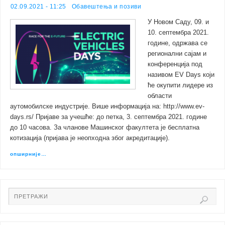
02.09.2021 - 11:25
Обавештења и позиви
У Новом Саду, 09. и
10. септембра 2021.
године, одржава се
регионални сајам и
конференција под
називом EV Days који
ће окупити лидере из
области
аутомобилске индустрије. Више информација на: http://www.ev-
days.rs/ Пријаве за учешће: до петка, 3. септембра 2021. године
до 10 часова. За чланове Машинског факултета је бесплатна
котизација (пријава је неопходна због акредитације).
опширније…