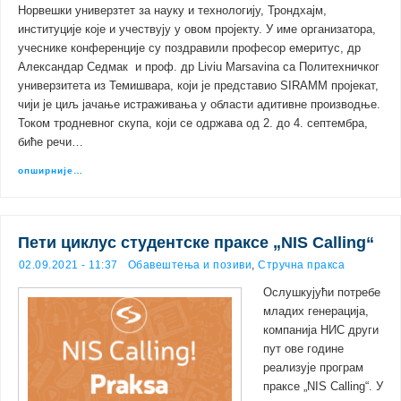
Норвешки универзтет за науку и технологију, Трондхајм,
институције које и учествују у овом пројекту. У име организатора,
учеснике конференције су поздравили професор емеритус, др
Александар Седмак и проф. др Liviu Marsavina са Политехничког
универзитета из Темишвара, који је представио SIRAMM пројекат,
чији је циљ јачање истраживања у области адитивне производње.
Током тродневног скупа, који се одржава од 2. до 4. септембра,
биће речи…
опширније…
Пети циклус студентске праксе „NIS Calling“
02.09.2021 - 11:37
Обавештења и позиви
,
Стручна пракса
Ослушкујући потребе
младих генерација,
компанија НИС други
пут ове године
реализује програм
праксе „NIS Calling“. У