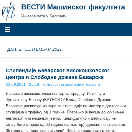
ВЕСТИ Машинског факултета
Универзитета у Београду
ДАН:
2. СЕПТЕМБАР 2021.
Стипендије Баварског високошколског
центра и Слободне државе Баварске
02.09.2021 - 20:19
Конкурси, стипендије и кредити
Баварски високошколски центар за Средњу, Источну и
Југоисточну Европу (BAYHOST)/ Влада Слободне Државе
Баварске расписује конкурс за стипендије на мастер и докторским
студијама у трајању од 1 године. Потребно је веома добро знање
енглеског или немачког језика. Кандидати који аплицирају не
смеју бити старији од 30 година (за мастер) односно не старији од
35 година (за докторске студије). Више информација можете