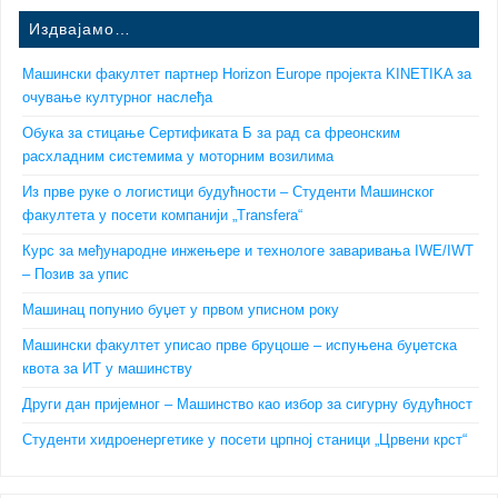
Издвајамо…
Машински факултет партнер Horizon Europe пројекта KINETIKA за
очување културног наслеђа
Обука за стицање Сертификата Б за рад са фреонским
расхладним системима у моторним возилима
Из прве руке о логистици будућности – Студенти Машинског
факултета у посети компанији „Transfera“
Курс за међународне инжењере и технологе заваривања IWE/IWT
– Позив за упис
Машинац попунио буџет у првом уписном року
Машински факултет уписао прве бруцоше – испуњена буџетска
квота за ИТ у машинству
Други дан пријемног – Машинство као избор за сигурну будућност
Студенти хидроенергетике у посети црпној станици „Црвени крст“