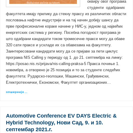
оквиру овог програма
студенти одабраних
факултета имају прилику да стекну праксу из различитих области
пословања нафтне индустрије и на тај начин добију шансу да
прве професионалне кораке начине у НИС-у, једном од највећих
енергетских система у региону. Посебна погодност програма је
што одабрани кандидати током тромесечне праксе могу да обаве
320 сати праксе и ускладе их са обавезама на факултету.
Заинтересовани кандидати могу да се пријаве за пети циклус
програма NIS Calling у периоду од 1. до 21. септембра на линку:
https://posao.nis.rs/prijava/nis-calling-praksa-5 Пракса почиње 1.
новембра, а отворено је 25 позиција и то за студенте следећих
факултета: Рударско-геолошки, Машински, Грађевински,
Електротехнички, Економски, Факултет организационих…
опширније…
Automotive Conference EV DAYS Electric &
Hybrid Technology, Нови Сад, 9. и 10.
септембар 2021.г.