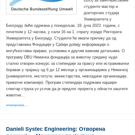
DBU) за заинтересоване
студенте мастер и
докторских студија
Универзитета у
Београду биће одржана у понедељак, 19. јуна 2023. године, с
почетком у 12 часова, у сали 16 на 1. спрату зграде Ректората
Универзитета у Београду. Студенти ће имати прилику да од
представника Фондације у Србији добију информације о
могућностима пријаве, условима и другим важним детаљима. О
програму DBU Немачка фондација за животну средину нуди
стално отворен конкурс за стипендије за праксу или истраживачки
боравак у трајању од 6 до 12 месеци у организацијама у Немачкој
(универзитети, институти, министарства, невладине организације,
приватне компаније). Програм стипендија подржава најшири
спектар струка уз услов да је предлог пројекта у области заштите
животне…
опширније…
Danieli Systec Engineering: Отворена