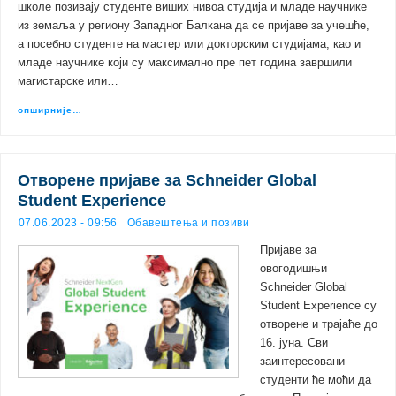
школе позивају студенте виших нивоа студија и младе научнике
из земаља у региону Западног Балкана да се пријаве за учешће,
а посебно студенте на мастер или докторским студијама, као и
младе научнике који су максимално пре пет година завршили
магистарске или…
опширније…
Отворене пријаве за Schneider Global
Student Experience
07.06.2023 - 09:56
Обавештења и позиви
Пријаве за
овогодишњи
Schneider Global
Student Experience су
отворене и трајаће до
16. јуна. Сви
заинтересовани
студенти ће моћи да