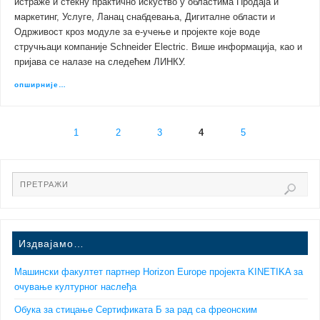
истраже и стекну практично искуство у областима Продаја и
маркетинг, Услуге, Ланац снабдевања, Дигиталне области и
Одрживост кроз модуле за е-учење и пројекте које воде
стручњаци компаније Schneider Electric. Више информација, као и
пријава се налазе на следећем ЛИНКУ.
опширније…
1
2
3
4
5
Издвајамо…
Машински факултет партнер Horizon Europe пројекта KINETIKA за
очување културног наслеђа
Обука за стицање Сертификата Б за рад са фреонским