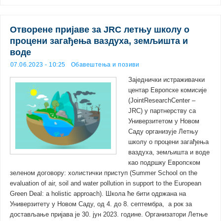
Oтворене пријаве за JRC летњу школу о
процени загађења ваздуха, земљишта и
воде
07.06.2023 - 10:25
Обавештења и позиви
Заједнички истраживачки
центар Европске комисије
(JointResearchCenter –
JRC) у партнерству са
Универзитетом у Новом
Саду организује Летњу
школу о процени загађења
ваздуха, земљишта и воде
као подршку Европском
зеленом договору: холистички приступ (Summer School on the
evaluation of air, soil and water pollution in support to the European
Green Deal: a holistic approach). Школа ће бити одржана на
Универзитету у Новом Саду, од 4. до 8. септембра, а рок за
достављање пријава је 30. јун 2023. године. Организатори Летње