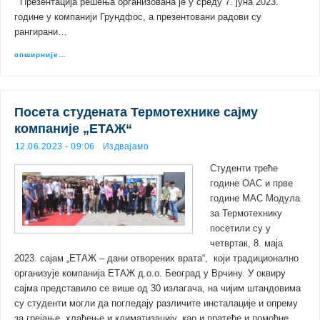
Презентација решења организована је у среду 7. јуна 2023.
године у компанији Грундфос, а презентовани радови су
рангирани…
опширније…
Посета студената Термотехнике сајму
компаније „ЕТАЖ“
12.06.2023 - 09:06
Издвајамо
Студенти треће
године ОАС и прве
године МАС Модула
за Термотехнику
посетили су у
четвртак, 8. маја
2023. сајам „ЕТАЖ – дани отворених врата“, који традиционално
организује компанија ЕТАЖ д.о.о. Београд у Врчину. У оквиру
сајма представило се више од 30 излагача, на чијим штандовима
су студенти могли да погледају различите инсталације и опрему
за грејање, хлађење и климатизацију, као и пратеће и помоћне