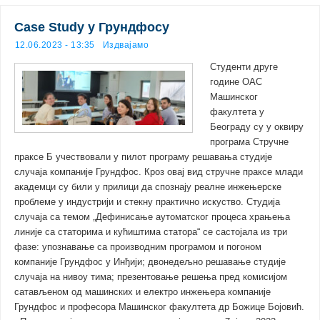
Case Study у Грундфосу
12.06.2023 - 13:35
Издвајамо
Студенти друге
године ОАС
Машинског
факултета у
Београду су у оквиру
програма Стручне
праксе Б учествовали у пилот програму решавања студије
случаја компаније Грундфос. Кроз овај вид стручне праксе млади
академци су били у прилици да спознају реалне инжењерске
проблеме у индустрији и стекну практично искуство. Студија
случаја са темом „Дефинисање аутоматског процеса храњења
линије са статорима и кућиштима статора“ се састојала из три
фазе: упознавање са производним програмом и погоном
компаније Грундфос у Инђији; двонедељно решавање студије
случаја на нивоу тима; презентовање решења пред комисијом
сатављеном од машинских и електро инжењера компаније
Грундфос и професора Машинског факултета др Божице Бојовић.