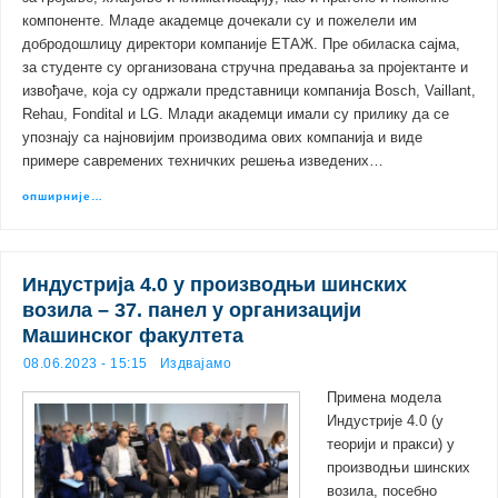
компоненте. Младе академце дочекали су и пожелели им
добродошлицу директори компаније ЕТАЖ. Пре обиласка сајма,
за студенте су организована стручна предавања за пројектанте и
извођаче, која су одржали представници компанија Bosch, Vaillant,
Rehau, Fondital и LG. Млади академци имали су прилику да се
упознају са најновијим производима ових компанија и виде
примере савремених техничких решења изведених…
опширније…
Индустрија 4.0 у производњи шинских
возила – 37. панел у организацији
Машинског факултета
08.06.2023 - 15:15
Издвајамо
Примена модела
Индустрије 4.0 (у
теорији и пракси) у
производњи шинских
возила, посебно