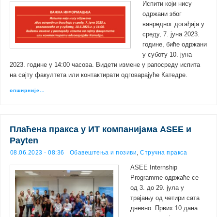
Испити који нису
одржани због
ванредног догађаја у
среду, 7. јуна 2023.
године, биће одржани
у суботу 10. јуна
2023. године у 14:00 часова. Видети измене у рапосреду испита
на сајту факултeта или контактирати одговарајуће Катедре.
опширније…
Плаћена пракса у ИТ компанијама ASEE и
Payten
08.06.2023 - 08:36
Обавештења и позиви
,
Стручна пракса
ASEE Internship
Programme одржаће се
од 3. до 29. јула у
трајању од четири сата
дневно. Првих 10 дана