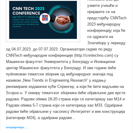
узмете учешће и
пријавите се на
предстојећу CNNTech
2023 међународну
конференцију која ће
се одржати на
Златибору у периоду
од 04.07.2023. до 07.07.2023. Организатори седме по реду
CNNTech међународне конференције (http://cnntechno.com) су
Машински факултет Универзитета у Београду и Иновациони
центар Машинског факултета у Београду. И ове године биће
публикован тематски зборник од међународног значаја под
називом „New Trends in Engineering Research“ у издању
реномиране издавачке куће Спрингер, а који ће бити видљиви на
Scopus-u. У оквиру тематског зборника биће објављене две врсте
радова: Радови обима 18-20 страна који се категоришу као М14 и
Радови обима 5-7 страна који се категоришу као М33. Одабрани
радови биће објављени у часопису Интегритет и век конструкција
(категорије М24), а одабрани радови…
опширније…