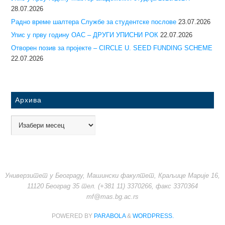
28.07.2026
Радно време шалтера Службе за студентске послове
23.07.2026
Упис у прву годину ОАС – ДРУГИ УПИСНИ РОК
22.07.2026
Отворен позив за пројекте – CIRCLE U. SEED FUNDING SCHEME
22.07.2026
Архива
Универзитет у Београду, Машински факултет, Краљице Марије 16,
11120 Београд 35 тел. (+381 11) 3370266, факс 3370364
mf@mas.bg.ac.rs
POWERED BY
PARABOLA
&
WORDPRESS.