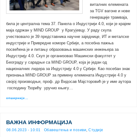
виталних елемената
за TGV вагоне и нове
генерације трамваја,
била је централна тема 37. Панела о Индустрији 4.0, који је крајем
маја одржан у MIND GROUP у Крагујевцу. У раду скупа
учествовало је 39 представника научне заједнице, ИТ и металске
индустрије и Привредне коморе Србије, а посебна пажња
посвећена је и питању образовања машинских инжењера за
Индустрију 4.0. Скуп је организовао Машински факултет у
Београду у сарадњи са MIND GROUP, која је један од
националних лидера за Индустрију 4.0 у Србији. Као посебан знак
признања MIND GROUP за примену елемената Индустрије 4.0 у
својој производњи, проф. др Видосав Мајсторовић је у име аутора
господину Ђорићу уручио књигу…
опширније…
ВАЖНА ИНФОРМАЦИЈА
08.06.2023 - 10:01
Обавештења и позиви
,
Студије