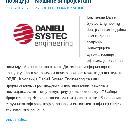
позиција – Машински пројектант
12.06.2023 - 15:25
Обавештења и позиви
Компанија Danieli
Systec Engineering
doo, једна од водећих
компанија на
подручју
индустријске
аутоматизације
објавила је оглас за
позицију: Mашински пројектант. Детаљније информације о
конкурсу, као и условима и начину пријаве можете да погледате
ОВДЕ. Компанија Danieli Systec Engineering се бави
пројектовањем, производњом и постављањем машина и
постројења за металну индустрију у читавом свету. У Србији
броји више од 75 запослених, махом факултетски образованих
стручњака који учествују у развоју и имплементацији најновијих
технолошких решења.
опширније…