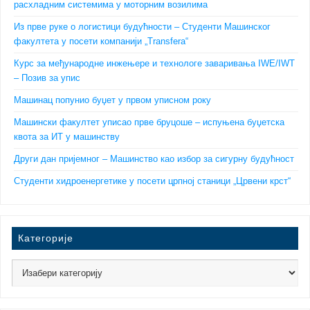
расхладним системима у моторним возилима
Из прве руке о логистици будућности – Студенти Машинског
факултета у посети компанији „Transfera“
Курс за међународне инжењере и технологе заваривања IWE/IWT
– Позив за упис
Машинац попунио буџет у првом уписном року
Машински факултет уписао прве бруцоше – испуњена буџетска
квота за ИТ у машинству
Други дан пријемног – Машинство као избор за сигурну будућност
Студенти хидроенергетике у посети црпној станици „Црвени крст“
Категорије