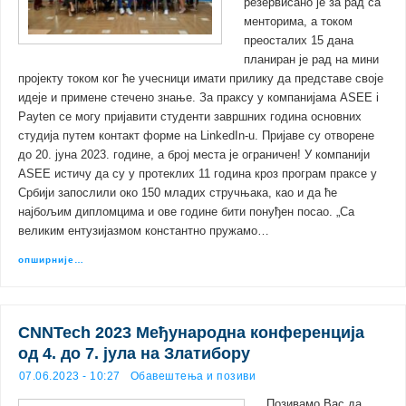
резервисано је за рад са
менторима, а током
преосталих 15 дана
планиран је рад на мини
пројекту током ког ће учесници имати прилику да представе своје
идеје и примене стечено знање. За праксу у компанијама ASEE i
Payten се могу пријавити студенти завршних година основних
студија путем контакт форме на LinkedIn-u. Пријаве су отворене
до 20. јуна 2023. године, а број места је ограничен! У компанији
ASEE истичу да су у протеклих 11 година кроз програм праксе у
Србији запослили око 150 младих стручњака, као и да ће
најбољим дипломцима и ове године бити понуђен посао. „Са
великим ентузијазмом константно пружамо…
опширније…
CNNTech 2023 Међународна конференција
од 4. до 7. јула на Златибору
07.06.2023 - 10:27
Обавештења и позиви
Позивамо Вас да