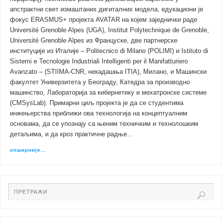
апстрактни свет измаштаних дигиталних модела, едукациони је
фокус ERASMUS+ пројекта AVATAR на којем заједнички раде
Université Grenoble Alpes (UGA), Institut Polytechnique de Grenoble,
Université Grenoble Alpes из Француске, две партнерске
институције из Италије – Politecnico di Milano (POLIMI) и Istituto di
Sistemi e Tecnologie Industriali Intelligenti per il Manifatturiero
Avanzato – (STIIMA-CNR, некадашња ITIA), Милано, и Машински
факултет Универзитета у Београду, Катедра за производно
машинство, Лабораторија за кибернетику и мехатронске системе
(CMSysLab). Примарни циљ пројекта је да се студентима
инжењерства приближи ова технологија на концептуалним
основама, да се упознају са њеним техничким и технолошким
детаљима, и да кроз практичне радње…
опширније…