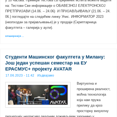
у 10 часова. Примере тестова са пријемних испита можете видети
на: Тестови Све информације о ОБАВЕЗНОЈ ЕЛЕКТРОНСКОЈ
ПРЕТПРИЈАВИ (14.06. – 24.06) И ПРИЈАВЉИВАЊУ (21.06. – 24.
06.) погледајте на следећем линку Упис. ИНФОРМАТОР 2023
(неопходан за пријављивање) је у продаји (Скриптарница
факултета – галерија у аули).
опширније…
Студенти Машинског факултета у Милану:
Још један успешан семестар на ЕУ
ЕРАСМУС+ пројекту AVATAR
17.06.2023 - 11:42
Издвајамо
Виртуелна и
проширена реалност,
моћна технологија
која нам пружа
прилику да кроз
просторну визуелну
перцепцију неописиво реалним доживљајем заронимо у