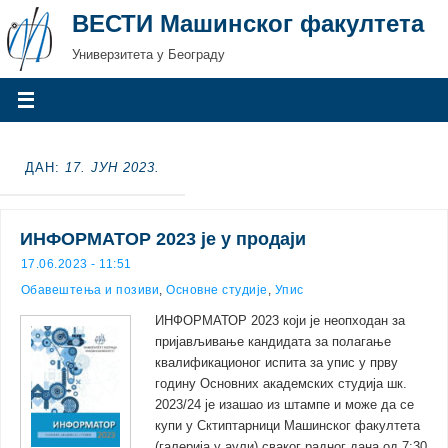
ВЕСТИ Машинског факултета
Универзитета у Београду
ДАН:
17. ЈУН 2023.
ИНФОРМАТОР 2023 је у продаји
17.06.2023 - 11:51
Обавештења и позиви
,
Основне студије
,
Упис
ИНФОРМАТОР 2023 који је неопходан за
пријављивање кандидата за полагање
квалификационог испита за упис у прву
годину Основних академских студија шк.
2023/24 је изашао из штампе и може да се
купи у Сктиптарници Машинског факултета
(галерија у аули) сваког радног дана од 7:30