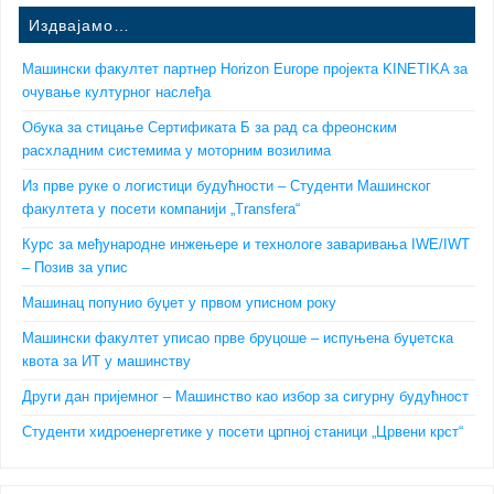
Издвајамо…
Машински факултет партнер Horizon Europe пројекта KINETIKA за
очување културног наслеђа
Обука за стицање Сертификата Б за рад са фреонским
расхладним системима у моторним возилима
Из прве руке о логистици будућности – Студенти Машинског
факултета у посети компанији „Transfera“
Курс за међународне инжењере и технологе заваривања IWE/IWT
– Позив за упис
Машинац попунио буџет у првом уписном року
Машински факултет уписао прве бруцоше – испуњена буџетска
квота за ИТ у машинству
Други дан пријемног – Машинство као избор за сигурну будућност
Студенти хидроенергетике у посети црпној станици „Црвени крст“