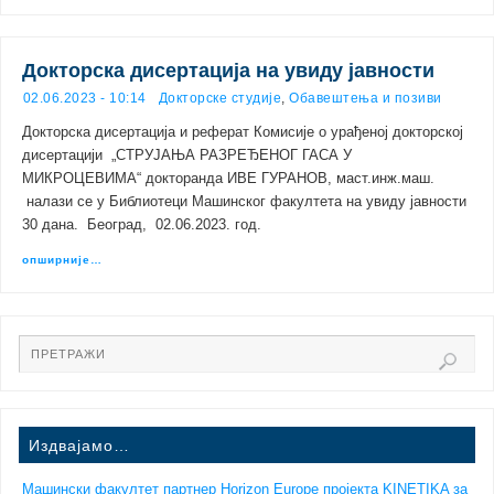
Докторска дисертација на увиду јавности
02.06.2023 - 10:14
Докторске студије
,
Обавештења и позиви
Докторскa дисертација и реферат Комисије о урађеној докторској
дисертацији „СТРУЈАЊА РАЗРЕЂЕНОГ ГАСА У
МИКРОЦЕВИМА“ докторанда ИВЕ ГУРАНОВ, маст.инж.маш.
налази се у Библиотеци Машинског факултета на увиду јавности
30 дана. Београд, 02.06.2023. год.
опширније…
Издвајамо…
Машински факултет партнер Horizon Europe пројекта KINETIKA за