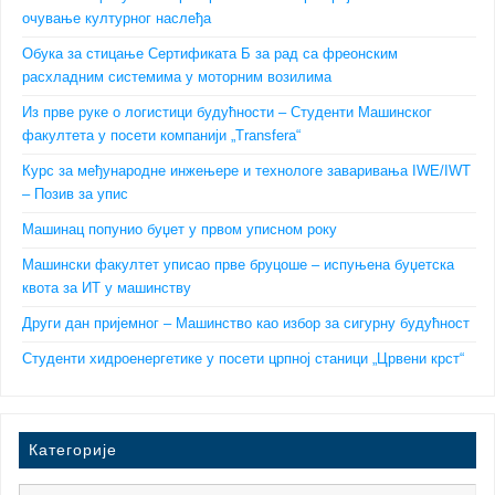
очување културног наслеђа
Обука за стицање Сертификата Б за рад са фреонским
расхладним системима у моторним возилима
Из прве руке о логистици будућности – Студенти Машинског
факултета у посети компанији „Transfera“
Курс за међународне инжењере и технологе заваривања IWE/IWT
– Позив за упис
Машинац попунио буџет у првом уписном року
Машински факултет уписао прве бруцоше – испуњена буџетска
квота за ИТ у машинству
Други дан пријемног – Машинство као избор за сигурну будућност
Студенти хидроенергетике у посети црпној станици „Црвени крст“
Категорије