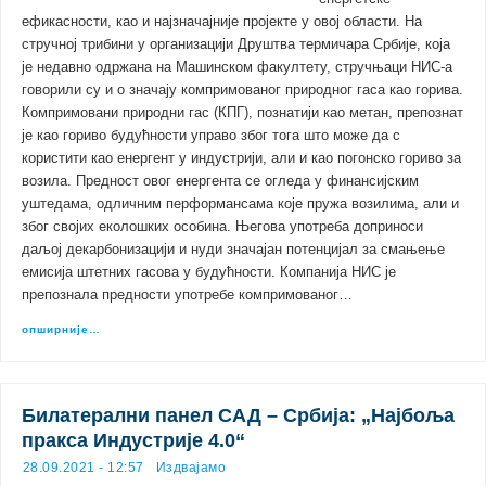
ефикасности, као и најзначајније пројекте у овој области. На
стручној трибини у организацији Друштва термичара Србије, која
је недавно одржана на Машинском факултету, стручњаци НИС-а
говорили су и о значају компримованог природног гаса као горива.
Компримовани природни гас (КПГ), познатији као метан, препознат
je као гориво будућности управо због тога што може да с
користити као енергент у индустрији, али и као погонско гориво за
возила. Предност овог енергента се огледа у финансијским
уштедама, одличним перформансама које пружа возилима, али и
због својих еколошких особина. Његова употреба доприноси
даљој декарбонизацији и нуди значајан потенцијал за смањење
емисија штетних гасова у будућности. Компанија НИС je
препознала предности употребе компримованог…
опширније…
Билатерални панел САД – Србија: „Најбоља
пракса Индустрије 4.0“
28.09.2021 - 12:57
Издвајамо