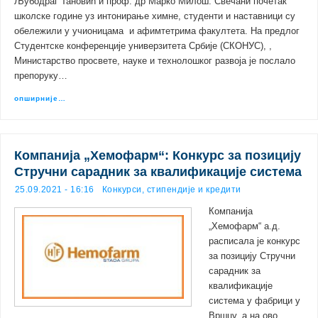
Љубодраг Тановић и проф. др Марко Милош. Свечани почетак
школске године уз интонирање химне, студенти и наставници су
обележили у учионицама и афимтетрима факултета. На предлог
Студентске конференције универзитета Србије (СКОНУС), ,
Министарство просвете, науке и технолошког развоја је послало
препоруку…
опширније…
Компанија „Хемофарм“: Конкурс за позицију
Стручни сарадник за квалификације система
25.09.2021 - 16:16
Конкурси, стипендије и кредити
Компанија
„Хемофарм“ а.д.
расписала је конкурс
за позицију Стручни
сарадник за
квалификације
система у фабрици у
Вршцу, а на ово