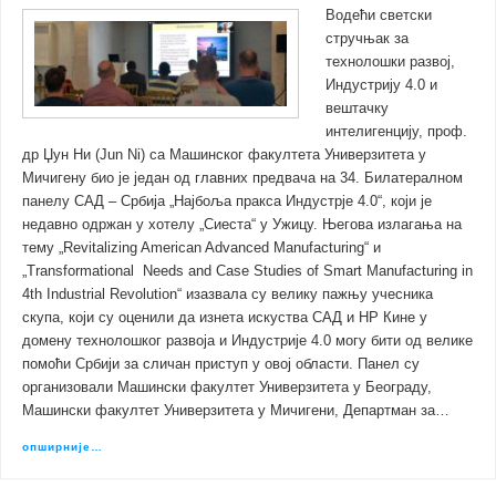
Водећи светски
стручњак за
технолошки развој,
Индустрију 4.0 и
вештачку
интелигенцију, проф.
др Џун Ни (Jun Ni) са Машинског факултета Универзитета у
Мичигену био је један од главних предвача на 34. Билатералном
панелу САД – Србија „Најбоља пракса Индустрје 4.0“, који је
недавно одржан у хотелу „Сиеста“ у Ужицу. Његова излагања на
тему „Revitalizing American Advanced Manufacturing“ и
„Transformational Needs and Case Studies of Smart Manufacturing in
4th Industrial Revolution“ изазвала су велику пажњу учесника
скупа, који су оценили да изнета искуства САД и НР Кине у
домену технолошког развоја и Индустрије 4.0 могу бити од велике
помоћи Србији за сличан приступ у овој области. Панел су
организовали Машински факултет Универзитета у Београду,
Машински факултет Универзитета у Мичигени, Департман за…
опширније…