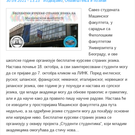
30.09.2021 - 13:23
Издвајамо
,
Обавештења и позиви
Савез студената
Машинског
факултета, у
сарадњи са
Филолошким
факултетом
Универзитета у
Београду, и ове
школске године организује бесплатне курсеве страних језика.
Настава почиње 18. октобра, а сви заинтересовани студенти могу
да се пријаве до 7. октобра кликом на ЛИНК. Поред енглеског,
руског, шпанског, француског, немачког, италијанског, норвешког и
јапанског језика, ове године је у поунуди и настава из српског
језика, где млади академци могу да обнове правопис и граматику,
али и да науче како да правило пишу научне радове. Настава ће
се изводити у просторијама Машинског факултета два пута
недељно, а за одређене језике студенти могу да похађају основни
или напредни ниво. Бесплатни курсеви страних језика се
организују у оквиру пројекта „Студенти студентима“, који младим
академцима омогућава да стичу нова…