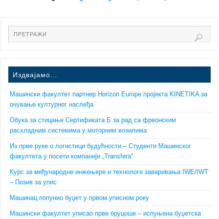
Издвајамо…
Машински факултет партнер Horizon Europe пројекта KINETIKA за
очување културног наслеђа
Обука за стицање Сертификата Б за рад са фреонским
расхладним системима у моторним возилима
Из прве руке о логистици будућности – Студенти Машинског
факултета у посети компанији „Transfera“
Курс за међународне инжењере и технологе заваривања IWE/IWT
– Позив за упис
Машинац попунио буџет у првом уписном року
Машински факултет уписао прве бруцоше – испуњена буџетска