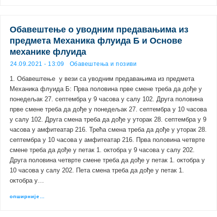
Обавештење о уводним предавањима из
предмета Механика флуида Б и Основе
механике флуида
24.09.2021 - 13:09
Обавештења и позиви
1. Обавештење у вези са уводним предавањима из предмета
Механика флуида Б: Прва половина прве смене треба да дође у
понедељак 27. септембра у 9 часова у салу 102. Друга половина
прве смене треба да дође у понедељак 27. септембра у 10 часова
у салу 102. Друга смена треба да дође у уторак 28. септембра у 9
часова у амфитеатар 216. Трећа смена треба да дође у уторак 28.
септембра у 10 часова у амфитеатар 216. Прва половина четврте
смене треба да дође у петак 1. октобра у 9 часова у салу 202.
Друга половина четврте смене треба да дође у петак 1. октобра у
10 часова у салу 202. Пета смена треба да дође у петак 1.
октобра у…
опширније…