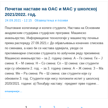
Почетак наставе на ОАС и МАС у школској
2021/2022. год.
24.09.2021 - 12:15
Обавештења и позиви
Поштоване колегинице и колеге студенти, Настава на Основним
академским студијама студијских програма: Машинско
инжењерство, Информационе технологије у машинству почиње
према распореду 27.09.2021.г. До објављивања коначних спискова
по сменама, а како би се настава одвијала, уводе се
прелиминарни спискови студената по азбучном реду презимена:
Машинско инжењерство – за 2. годину смена: А – Ге смена: Ги – Ј
смена: К – М смена: Н – Со смена: Сп – Ш смена: сви студенти
који су обновили 2. год. – за 3. годину смена: А – Ж смена: З – Ма
смена: Ме – Ра смена: Ре – Ш смена: сви студенти који су
обновили 3. год. Студенти који нису положили испит у школској
2020/2021. години: а) Похађају наставу: -предмет прве године…
опширније…
1
2
3
›
»