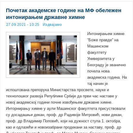
Почетак академске године на МФ обележен
интонирањем државне химне
27.09.2021 - 10:25
Издвајамо
Интонирањем химне
“Боже правде” на
Машинском
факултету
Универзитета у
Београду је званично
почела нова
академска година. На
тај начин је
испоштована препорука Министарства просвете, науке и
технолошког развоја Републике Србије да први час наставе у
новој академској години почне извођењем државне химне.
Инторнирању химне у аули Машинског факултета присуствовали
су досадашњи декан, проф. др Радивоје Митровић, нови декан,
проф. др Владимир Поповић, који на дужност ступа 1. октобра,
као и одлазећи и новоизабрани продекани за наставу, проф. др