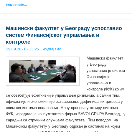
опширније…
Машински факултет у Београду успоставио
систем Финансијског управљања и
контроле
29.09.2021 - 15:25
Издвајамо
Машински факултет
у Београду
успоставио је систем
Финансијског
управљања и
контроле (ФУК) којим
се обезбеђује ефеткивније управљање ризицима, а самим тим,
ефикасније и економичније остваривање дефинисаних циљева у
свим сегментима пословања. Maпу процеса у оквиру система
ФУК, израдила је консултантска фирма SAVOI GRUPA Београд, у
сарадњи са стручним службама факултета. Тим поводом, на
Машинском факултету у Београду одржан је састанак на којем