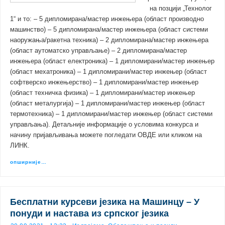
на позцији „Технолог
1“ и то: – 5 дипломирана/мастер инжењера (област производно
машинство) – 5 дипломирана/мастер инжењера (област системи
наоружања/ракетна техника) – 2 дипломирана/мастер инжењера
(област аутоматско управљање) – 2 дипломирана/мастер
инжењера (област електроника) – 1 дипломирани/мастер инжењер
(област мехатроника) – 1 дипломирани/мастер инжењер (област
софтверско инжењерство) – 1 дипломирани/мастер инжењер
(област техничка физика) – 1 дипломирани/мастер инжењер
(област металургија) – 1 дипломирани/мастер инжењер (област
термотехника) – 1 дипломирани/мастер инжењер (област системи
управљања). Детаљније информације о условима конкурса и
начину пријављивања можете погледати ОВДЕ или кликом на
ЛИНК.
опширније…
Бесплатни курсеви језика на Машинцу – У
понуди и настава из српског језика