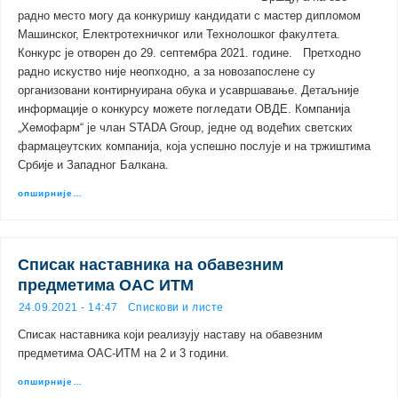
радно место могу да конкуришу кандидати с мастер дипломом
Машинског, Електротехничког или Технолошког факултета.
Конкурс је отворен до 29. септембра 2021. године. Претходно
радно искуство није неопходно, а за новозапослене су
организовани контирнуирана обука и усавршавање. Детаљније
информације о конкурсу можете погледати ОВДЕ. Компанија
„Хемофарм“ је члан STADA Group, једне од водећих светских
фармацеутских компанија, која успешно послује и на тржиштима
Србије и Западног Балкана.
опширније…
Списак наставника на обавезним
предметима ОАС ИТМ
24.09.2021 - 14:47
Спискови и листе
Списак наставника који реализују наставу на обавезним
предметима ОАС-ИТМ на 2 и 3 години.
опширније…