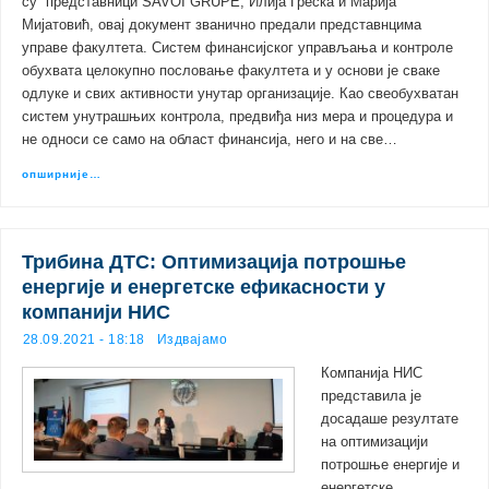
су представници SAVOI GRUPЕ, Илија Греска и Марија
Мијатовић, овај документ званично предали представнцима
управе факултета. Систем финансијског управљања и контроле
обухвата целокупно пословање факултета и у основи је сваке
одлуке и свих активности унутар организације. Као свеобухватан
систем унутрашњих контрола, предвиђа низ мера и процедура и
не односи се само на област финансија, него и на све…
опширније…
Трибина ДТС: Оптимизација потрошње
енергије и енергетске ефикасности у
компанији НИС
28.09.2021 - 18:18
Издвајамо
Компанија НИС
представила је
досадаше резултате
на оптимизацији
потрошње енергије и
енергетске