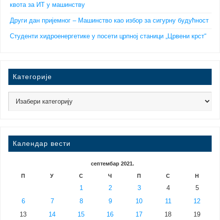
квота за ИТ у машинству
Други дан пријемног – Машинство као избор за сигурну будућност
Студенти хидроенергетике у посети црпној станици „Црвени крст“
Категорије
Календар вести
септембар 2021.
П
У
С
Ч
П
С
Н
1
2
3
4
5
6
7
8
9
10
11
12
13
14
15
16
17
18
19