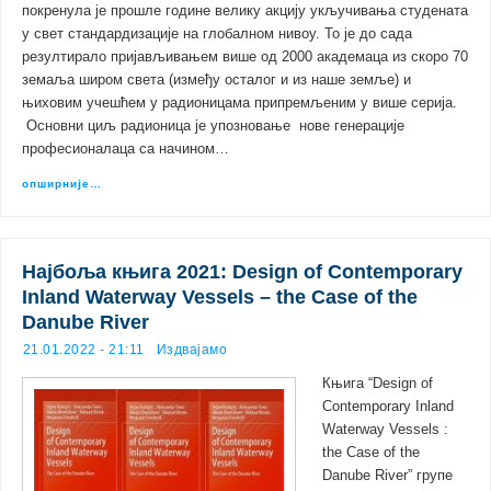
покренула је прошле године велику акцију укључивања студената
у свет стандардизације на глобалном нивоу. То је до сада
резултирало пријављивањем више од 2000 академаца из скоро 70
земаља широм света (између осталог и из наше земље) и
њиховим учешћем у радионицама припремљеним у више серија.
Основни циљ радионица је упозновање нове генерације
професионалаца са начином…
опширније…
Најбоља књига 2021: Design of Contemporary
Inland Waterway Vessels – the Case of the
Danube River
21.01.2022 - 21:11
Издвајамо
Књига “Design of
Contemporary Inland
Waterway Vessels :
the Case of the
Danube River” групе