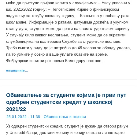
моћи да приступе пријави испита у случајевима: – Нису уписани у
шк. 2021/2022 годину; – Непотписане Изјавe о финансијском
задужењу за текућу школску годину; – Кашњења у плаћању рата
школарине. Информације о ратама, датумима доспећа и укупном
стању дуга, студент може да прати на свом студентском сервису.
У случају било каквог неслагања, студент може да се обратити
службеницима на шалтерима Службе за студентске послове.
Треба имати у виду да је потребно до 48 часова за обраду уплата,
па то узмите у обзир и ваше уплате обавите на време.
Фебруарски испитни рок према Календару наставе…
опширније…
Обавештење за студенте којима је први пут
одобрен студентски кредит у школској
2021/22
25.01.2022 - 11:38
Обавештења и позиви
Уз одобрен студентски кредит, студент је дужан да отвори рачун
у Unicredit банци, достави меницу и копију очитане личне карте