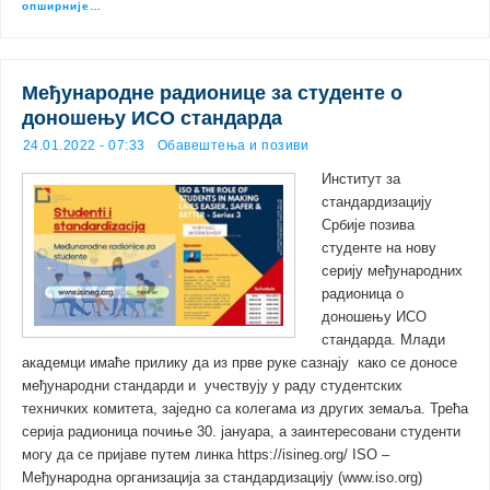
опширније…
Међународне радионице за студенте о
доношењу ИСО стандарда
24.01.2022 - 07:33
Обавештења и позиви
Институт за
стандардизацију
Србије позива
студенте на нову
серију међународних
радионица о
доношењу ИСО
стандарда. Млади
академци имаће прилику да из прве руке сазнају како се доносе
међународни стандарди и учествују у раду студентских
техничких комитета, заједно са колегама из других земаља. Трећа
серија радионица почиње 30. јануара, а заинтересовани студенти
могу да се пријаве путем линка https://isineg.org/ ISO –
Међународна организација за стандардизацију (www.iso.org)