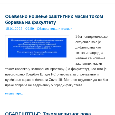
Обавезно ношење заштитних маски током
боравка на факултету
15.01.2022 - 09:59
Обавештења и позиви
Због епидемилошке
ситуације која је
дифинисана као
тешка и ванредна
налаже се ношење
заштитних маски
током боравка у затвореном простору (на факултету), као што је
прецизирано Уредбом Владе РС о мерама за спречавање и
сузбијање заразне болести Covid 19. Моле се студенти да се без
преке потребе не задржавају у згради факултета.
опширније…
ОБАВЕШТЕЊЕ: Током испитног рока