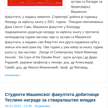
аутора са Катедре за
бродоградњу
Машинског
факултета, у издању немачког „Спрингера“ добила је годишњу
Награду за најбољу књигу у 2021. години. Поводом обележавања
Дана Светог Саве, Машински факултет у Београду
традиционално додељује награду за најбољу књигу у протеклој
календарској години наслову чији су аутори са Машинског
факултета, а издавач сам Факултет или друга издавачка кућа у
земљи или иностранству. Ове године у ужи избор за књигу године
ушла су три наслова: „Design of Contemporary Inland Waterway
Vessels : the Case of the Danube River“, групе аутора ( др Дејан
Радојчић, редовни професор у пензији, доц. др Александар
Симић, доц. др Никола Момчиловић, проф. др Милорад…
опширније…
Студенти Машинског факултета добитници
Теслине награде за стваралаштво младих
20.01.2022 - 12:46
Издвајамо