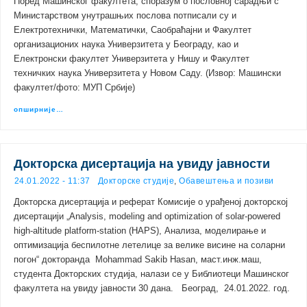
Поред Машинског факултета, споразум о пословној сарадњи с
Министарством унутрашњих послова потписали су и
Електротехнички, Математички, Саобраћајни и Факултет
организационих наука Универзитета у Београду, као и
Електронски факултет Универзитета у Нишу и Факултет
техничких наука Универзитета у Новом Саду. (Извор: Машински
факултет/фото: МУП Србије)
опширније…
Докторска дисертација на увиду јавности
24.01.2022 - 11:37
Докторске студије
,
Обавештења и позиви
Докторскa дисертација и реферат Комисије о урађеној докторској
дисертацији „Analysis, modeling and optimization of solar-powered
high-altitude platform-station (HAPS), Анализа, моделирање и
оптимизација беспилотне летелице за велике висине на соларни
погон“ докторанда Mohammad Sakib Hasan, маст.инж.маш,
студента Докторских студија, налази се у Библиотеци Машинског
факултета на увиду јавности 30 дана. Београд, 24.01.2022. год.