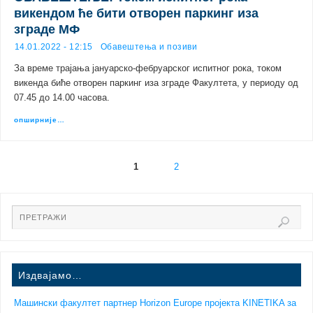
викендом ће бити отворен паркинг иза
зграде МФ
14.01.2022 - 12:15
Обавештења и позиви
За време трајања јануарско-фебруарског испитног рока, током
викенда биће отворен паркинг иза зграде Факултета, у периоду од
07.45 до 14.00 часова.
опширније…
1
2
Издвајамо…
Машински факултет партнер Horizon Europe пројекта KINETIKA за