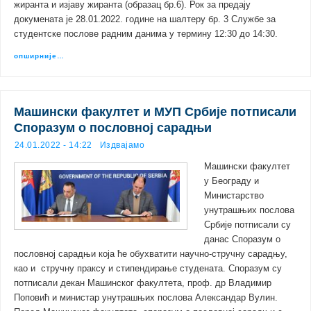
жиранта и изјаву жиранта (образац бр.6). Рок за предају
докумената је 28.01.2022. године на шалтеру бр. 3 Службе за
студентске послове радним данима у термину 12:30 до 14:30.
опширније…
Машински факултет и МУП Србије потписали
Споразум о пословној сарадњи
24.01.2022 - 14:22
Издвајамо
Машински факултет
у Београду и
Министарство
унутрашњих послова
Србије потписали су
данас Споразум о
пословној сарадњи која ће обухватити научно-стручну сарадњу,
као и стручну праксу и стипендирање студената. Споразум су
потписали декан Машинског факултета, проф. др Владимир
Поповић и министар унутрашњих послова Александар Вулин.