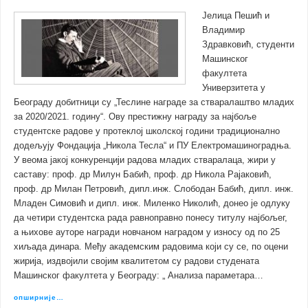
Jелица Пешић и
Владимир
Здравковић, студенти
Машинског
факултета
Универзитета у
Београду добитници су „Теслине награде за стваралаштво младих
за 2020/2021. годину“. Ову престижну награду за најбоље
студентске радове у протеклој школској години традиционално
додељују Фондација „Никола Тесла“ и ПУ Електромашиноградња.
У веома јакој конкуренцији радова младих стваралаца, жири у
саставу: проф. др Милун Бабић, проф. др Никола Рајаковић,
проф. др Милан Петровић, дипл.инж. Слободан Бабић, дипл. инж.
Младен Симовић и дипл. инж. Миленко Николић, донео је одлуку
да четири студентска рада равноправно понесу титулу најбољег,
а њихове ауторе награди новчаном наградом у износу од по 25
хиљада динара. Међу академским радовима који су се, по оцени
жирија, издвојили својим квалитетом су радови студената
Машинског факултета у Београду: „ Анализа параметара…
опширније…