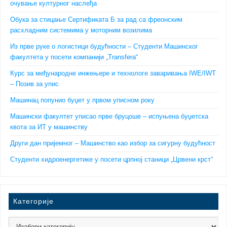
очување културног наслеђа
Обука за стицање Сертификата Б за рад са фреонским
расхладним системима у моторним возилима
Из прве руке о логистици будућности – Студенти Машинског
факултета у посети компанији „Transfera“
Курс за међународне инжењере и технологе заваривања IWE/IWT
– Позив за упис
Машинац попунио буџет у првом уписном року
Машински факултет уписао прве бруцоше – испуњена буџетска
квота за ИТ у машинству
Други дан пријемног – Машинство као избор за сигурну будућност
Студенти хидроенергетике у посети црпној станици „Црвени крст“
Категорије