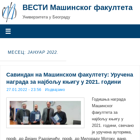
ВЕСТИ Машинског факултета
Универзитета у Београду
МЕСЕЦ:
ЈАНУАР 2022.
Савиндан на Машинском факултету: Уручена
награда за најбољу књигу у 2021. години
27.01.2022 - 23:56
Издвајамо
Годишња награда
Машинског
факултета за
најбољу књигу у
2021. години, свечано
је уручена ауторима,
проф. др Дејану Радојичићу, проф. др Милораду Мотоку, ванр.