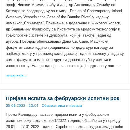
проф. Николи Момчиловићу и доц. др Александру Симићу са
Катедре за бродоградњу за књигу „Design of Contemporary Inland
Waterway Vessels : the Case of the Danube River“ у издању
немачког „Спрингера“. Признање је додељено и њиховом колеги,
др Бенџамину Фридхофу са Института за бродску технологију и
транспортне системе из Дуизбруга, који је, такође, један од
аутора. Поводом обележавања Дана Св. Саве, Машински
факултет сваке године традиционално додељује награду за
најбољу књигу у протеклој календарској години наслову у издању
самог факултета или неке друге издавачке куће у земљи и
иностранству. На пригодној свечаности која је одржана у част…
опширније…
Пријава испита за фебруарски испитни рок
25.01.2022 - 13:04
Обавештења и позиви
Према Календару наставе, пријава испита у фебруарском
испитном року школске 2021/2022. године, обавиће се у периоду
26.01. – 27.01.2022. године. Скреће се пажња студентима да неће