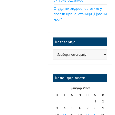
сигурну будућност
Студенти хидроенергетике у
посети црпној станици „Црвени
крст“
Категорије
Календар вести
јануар 2022.
П
У
С
Ч
П
С
Н
1
2
3
4
5
6
7
8
9
10
11
12
13
14
15
16