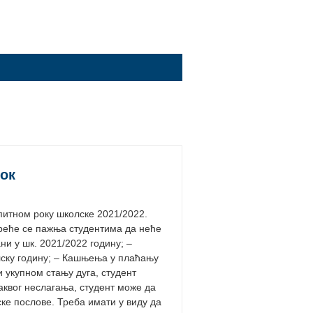
рок
питном року школске 2021/2022.
Скреће се пажња студентима да неће
ни у шк. 2021/2022 годину; –
лску годину; – Кашњења у плаћању
 укупном стању дуга, студент
каквог неслагања, студент може да
ке послове. Треба имати у виду да