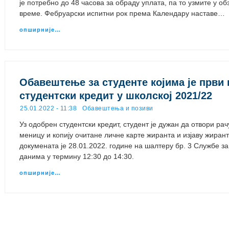
је потребно до 48 часова за обраду уплата, па то узмите у о
време. Фебруарски испитни рок према Календару наставе…
опширније…
Обавештење за студенте којима је први
студентски кредит у школској 2021/22
25.01.2022 - 11:38
Обавештења и позиви
Уз одобрен студентски кредит, студент је дужан да отвори рачу
меницу и копију очитане личне карте жиранта и изјаву жиранта
докумената је 28.01.2022. године на шалтеру бр. 3 Службе з
данима у термину 12:30 до 14:30.
опширније…