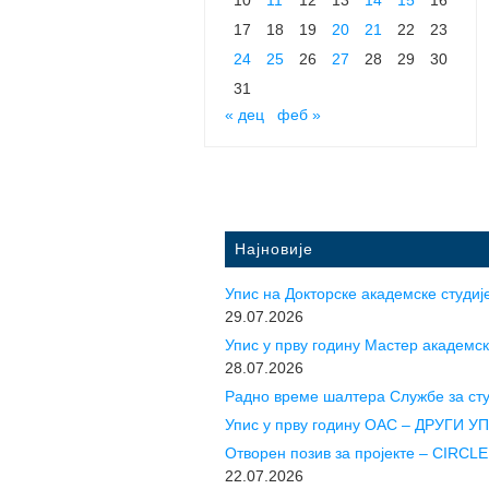
17
18
19
20
21
22
23
24
25
26
27
28
29
30
31
« дец
феб »
Најновије
Упис на Докторске академске студије
29.07.2026
Упис у прву годину Mастер академск
28.07.2026
Радно време шалтера Службе за ст
Упис у прву годину ОАС – ДРУГИ 
Отворен позив за пројекте – CIR
22.07.2026