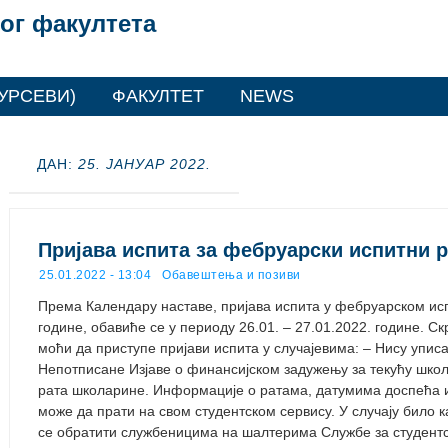
ог факултета
УРСЕВИ)
ФАКУЛТЕТ
NEWS
ДАН:
25. ЈАНУАР 2022.
Пријава испита за фебруарски испитни 
25.01.2022 - 13:04
Обавештења и позиви
Према Календару наставе, пријава испита у фебруарском ис
године, обавиће се у периоду 26.01. – 27.01.2022. године. 
моћи да приступе пријави испита у случајевима: – Нису уписа
Непотписане Изјавe о финансијском задужењу за текућу шко
рата школарине. Информације о ратама, датумима доспећа и
може да прати на свом студентском сервису. У случају било 
се обратити службеницима на шалтерима Службе за студентс