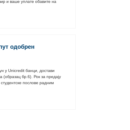
бзир и ваше уплате обавите на
 пут одобрен
н у Unicredit банци, достави
 (образац бр.6). Рок за предају
а студентске послове радним