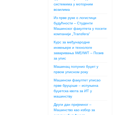
системима у моторним
возилима
Из прве руке о логистици
будућности – Студенти
Машинског факултета у посети
компанији „Transfera“
Курс за међународне
инжењере и технологе
заваривања IWE/IWT – Позив
за упис
Машинац попунио буџет у
првом уписном року
Машински факултет уписао
прве бруцоше – испуњена
буџетска квота за ИТ у
машинству
Други дан пријемног –
Машинство као избор за