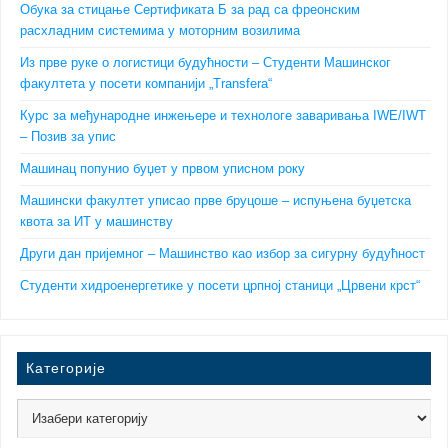
Обука за стицање Сертификата Б за рад са фреонским
расхладним системима у моторним возилима
Из прве руке о логистици будућности – Студенти Машинског
факултета у посети компанији „Transfera“
Курс за међународне инжењере и технологе заваривања IWE/IWT
– Позив за упис
Машинац попунио буџет у првом уписном року
Машински факултет уписао прве бруцоше – испуњена буџетска
квота за ИТ у машинству
Други дан пријемног – Машинство као избор за сигурну будућност
Студенти хидроенергетике у посети црпној станици „Црвени крст“
Категорије