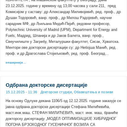
23.12.2025. године у времену од 13,00 часова у сали 211, пред
Комисијом у саставу: др Александар Миливојевић, ред. проф., др
Душан Тодоровић, ванр. проф., др Милош Радојевић, научни
сарадник МФ, др Љиљана Медић-Пејић, редовни професор,
Polytechnic University of Madrid (UPM), Department for Energy and
Fuels, Мадрид, Шпанија и др Јаков Балета, ванр. проф.,
Свеучилиште у Загребу, Металуршки факултет, Сисак, Хрватска.
Ментори ове докторске дисертације су: др Небојша Манић, ред.
проф. и др Драгослава Стојиљковић, ред. проф. Београд…
опширније…
Одбрана докторске дисертације
15.12.2025 - 11:36
Докторске студије
,
Обавештења и позиви
На основу Одлуке декана 1106/5 од 12.12.2025. године заказује се
јавна одбрана докторске дисертације Стефана Милићевића,
маст.инж.маш. СТЕФАН МИЛИЋЕВИЋ, маст. инж. маш, браниће
докторску дисертацију „МОДЕЛ ОПТИМИЗАЦИЈЕ ХИБРИДНОГ
ПОГОНА БРЗОХОДНОГ ГУСЕНИЧНОГ ВОЗИЛА СА