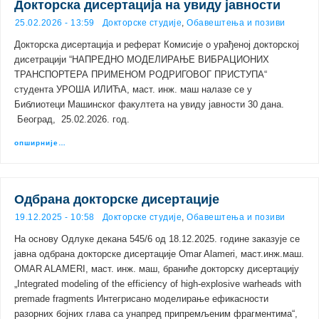
Докторска дисертација на увиду јавности
25.02.2026 - 13:59
Докторске студије
,
Обавештења и позиви
Докторска дисертација и реферат Комисије о урађеној докторској
дисетрацији “НАПРЕДНО МОДЕЛИРАЊЕ ВИБРАЦИОНИХ
ТРАНСПОРТЕРА ПРИМЕНОМ РОДРИГОВОГ ПРИСТУПА“
студента УРОША ИЛИЋА, маст. инж. маш налазе се у
Библиотеци Машинског факултета на увиду јавности 30 дана.
Београд, 25.02.2026. год.
опширније…
Одбрана докторске дисертације
19.12.2025 - 10:58
Докторске студије
,
Обавештења и позиви
На основу Одлуке декана 545/6 од 18.12.2025. године заказује се
јавна одбрана докторске дисертације Omar Alameri, маст.инж.маш.
OMAR ALAMERI, маст. инж. маш, браниће докторску дисертацију
„Integrated modeling of the efficiency of high-explosive warheads with
premade fragments Интегрисано моделирање ефикасности
разорних бојних глава са унапред припремљеним фрагментима“,