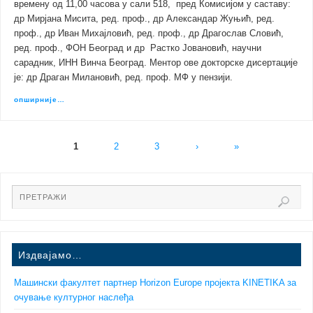
времену од 11,00 часова у сали 518, пред Комисијом у саставу:
др Мирјана Мисита, ред. проф., др Александар Жуњић, ред.
проф., др Иван Михајловић, ред. проф., др Драгослав Словић,
ред. проф., ФОН Београд и др Растко Јовановић, научни
сарадник, ИНН Винча Београд. Ментор ове докторске дисертације
је: др Драган Милановић, ред. проф. МФ у пензији.
опширније…
1
2
3
›
»
Издвајамо…
Машински факултет партнер Horizon Europe пројекта KINETIKA за
очување културног наслеђа