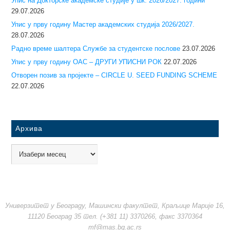
Упис на Докторске академске студије у шк. 2026/2027. години
29.07.2026
Упис у прву годину Mастер академских студија 2026/2027.
28.07.2026
Радно време шалтера Службе за студентске послове
23.07.2026
Упис у прву годину ОАС – ДРУГИ УПИСНИ РОК
22.07.2026
Отворен позив за пројекте – CIRCLE U. SEED FUNDING SCHEME
22.07.2026
Архива
Универзитет у Београду, Машински факултет, Краљице Марије 16,
11120 Београд 35 тел. (+381 11) 3370266, факс 3370364
mf@mas.bg.ac.rs