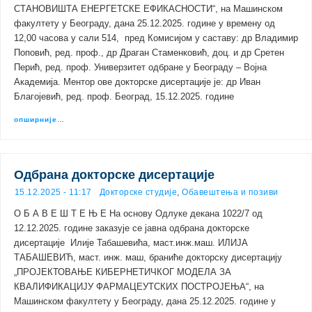
СТАНОВИШТА ЕНЕРГЕТСКЕ ЕФИКАСНОСТИ“, на Машинском
факултету у Београду, дана 25.12.2025. године у времену од
12,00 часова у сали 514, пред Комисијом у саставу: др Владимир
Поповић, ред. проф., др Драган Стаменковић, доц. и др Сретен
Перић, ред. проф. Универзитет одбране у Београду – Војна
Академија. Ментор ове докторске дисертације је: др Иван
Благојевић, ред. проф. Београд, 15.12.2025. године
опширније…
Одбрана докторске дисертације
15.12.2025 - 11:17
Докторске студије
,
Обавештења и позиви
О Б А В Е Ш Т Е Њ Е На основу Одлуке декана 1022/7 од
12.12.2025. године заказује се јавна одбрана докторске
дисертације Илије Табашевића, маст.инж.маш. ИЛИЈА
ТАБАШЕВИЋ, маст. инж. маш, браниће докторску дисертацију
„ПРОЈЕКТОВАЊЕ КИБЕРНЕТИЧКОГ МОДЕЛА ЗА
КВАЛИФИКАЦИЈУ ФАРМАЦЕУТСКИХ ПОСТРОЈЕЊА“, на
Машинском факултету у Београду, дана 25.12.2025. године у