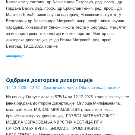
Комисијом у саставу: др Александар Петровић, ред. проф., др
Гордана Бакић, ред. проф., др Србислав Генић, ред. проф., др
Мартина Балаћ, виши научни сарадник, Машински факултет у
Београду и др Александра Митровић, ванр. проф., виши научни
сарадник, Универзитет Унион-Никола Тесла у Београду, Факултет
за информационе технологије и инжењерство. Ментор ове
докторске дисертације је: др Ненад Митровић, ред. проф.
Београд, 19.12.2025. године
опширније…
Одбрана докторске дисертације
15.12.2025 - 12:37
Докторске студије
,
Обавештења и позиви
На основу Одлуке декана 575/14 од 12.12.2025. године заказује се
јавна одбрана докторске дисертације Милоша Милијашевића,
маст.инж.маш. МИЛОШ МИЛИЈАШЕВИЋ, маст. инж. маш.,
браниће докторску дисертацију „РАЗВОЈ МАТЕМАТИЧКОГ
МОДЕЛА ОБРАЗОВАЊА ЧВРСТИХ ЧЕСТИЦА ПРИ
САГОРЕВАЊУ ДРВНЕ БИОМАСЕ ПРОМЕНЉИВОГ
КВАЛИТЕТА“, на Машинском факултету у Београду, дана