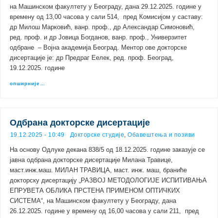
на Машинском факултету у Београду, дана 29.12.2025. године у
времену од 13,00 часова у сали 514, пред Комисијом у саставу:
др Милош Марковић, ванр. проф., др Александар Симоновић,
ред. проф. и др Јовица Богданов, ванр. проф., Универзитет
одбране – Војна академија Београд. Ментор ове докторске
дисертације je: др Предраг Еелек, ред. проф. Београд,
19.12.2025. године
опширније…
Одбрана докторске дисертације
19.12.2025 - 10:49
Докторске студије
,
Обавештења и позиви
На основу Одлуке декана 838/5 од 18.12.2025. године заказује се
јавна одбрана докторске дисертације Милана Травице,
маст.инж.маш. МИЛАН ТРАВИЦА, маст. инж. маш, браниће
докторску дисертацију „РАЗВОЈ МЕТОДОЛОГИЈЕ ИСПИТИВАЊА
ЕПРУВЕТА ОБЛИКА ПРСТЕНА ПРИМЕНОМ ОПТИЧКИХ
СИСТЕМА“, на Машинском факултету у Београду, дана
26.12.2025. године у времену од 16,00 часова у сали 211, пред