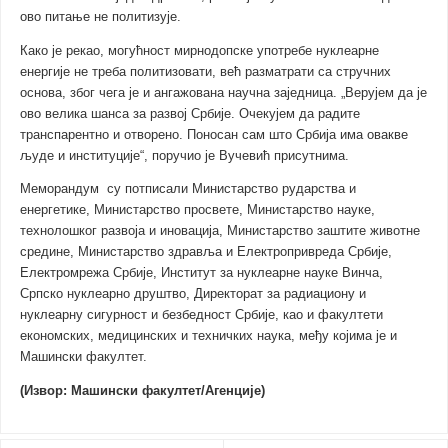
ово питање не политизује.
Како је рекао, могућност мирнодопске употребе нуклеарне
енергије не треба политизовати, већ разматрати са стручних
основа, због чега је и ангажована научна заједница. „Верујем да је
ово велика шанса за развој Србије. Очекујем да радите
транспарентно и отворено. Поносан сам што Србија има овакве
људе и институције“, поручио је Вучевић присутнима.
Меморандум су потписали Министарство рударства и
енергетике, Министарство просвете, Министарство науке,
технолошког развоја и иновација, Министарство заштите животне
средине, Министарство здравља и Електропривреда Србије,
Електромрежа Србије, Институт за нуклеарне науке Винча,
Српско нуклеарно друштво, Директорат за радиациону и
нуклеарну сигурност и безбедност Србије, као и факултети
економских, медицинских и техничких наука, међу којима је и
Машински факултет.
(Извор: Машински факултет/Aгенције)