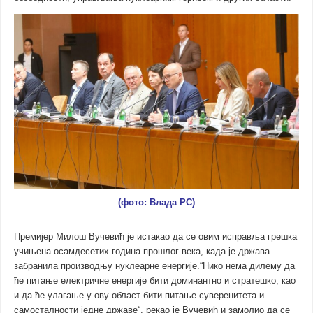
(фото: Влада РС)
Премијер Милош Вучевић је истакао да се овим исправља грешка
учињена осамдесетих година прошлог века, када је држава
забранила производњу нуклеарне енергије.“Нико нема дилему да
ће питање електричне енергије бити доминантно и стратешко, као
и да ће улагање у ову област бити питање суверенитета и
самосталности једне државе“, рекао је Вучевић и замолио да се