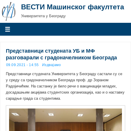
ВЕСТИ Машинског факултета
Универзитета у Београду
Представници студената УБ и МФ
разговарали с градоначелником Београда
09.09.2021 - 14:55
Издвајамо
Представници студената Универзитета у Београду састали су се
у среду са градоначелником Београда проф. др Зораном
Радојичићем. На састанку је било речи о вакцинацији младих,
досадашњим акцијама студентских организација, као и о наставку
сарадње града са студентима.