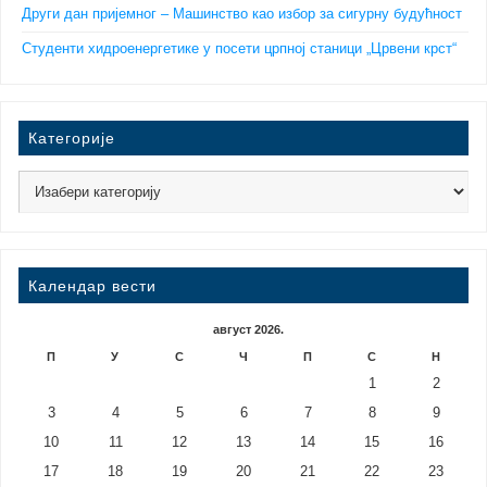
Други дан пријемног – Машинство као избор за сигурну будућност
Студенти хидроенергетике у посети црпној станици „Црвени крст“
Категорије
Календар вести
август 2026.
П
У
С
Ч
П
С
Н
1
2
3
4
5
6
7
8
9
10
11
12
13
14
15
16
17
18
19
20
21
22
23