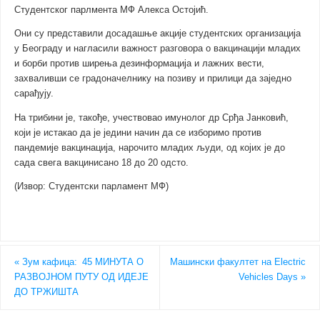
Студентског парлмента МФ Алекса Остојић.
Они су представили досадашње акције студентских организација
у Београду и нагласили важност разговора о вакцинацији младих
и борби против ширења дезинформација и лажних вести,
захваливши се градоначелнику на позиву и прилици да заједно
сарађују.
На трибини је, такође, учествовао имунолог др Срђа Јанковић,
који је истакао да је једини начин да се изборимо против
пандемије вакцинација, нарочито младих људи, од којих је до
сада свега вакцинисано 18 до 20 одсто.
(Извор: Студентски парламент МФ)
«
Зум кафица: 45 МИНУТА О
Машински факултет на Electric
РАЗВОЈНОМ ПУТУ ОД ИДЕЈЕ
Vehicles Days
»
ДО ТРЖИШТА