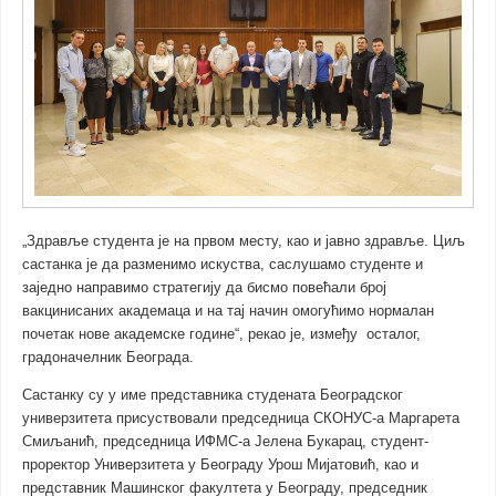
„Здравље студента је на првом месту, као и јавно здравље. Циљ
састанка је да разменимо искуства, саслушамо студенте и
заједно направимо стратегију да бисмо повећали број
вакцинисаних академаца и на тај начин омогућимо нормалан
почетак нове академске године“, рекао је, између осталог,
градоначелник Београда.
Састанку су у име представника студената Београдског
универзитета присуствовали председница СКОНУС-а Маргарета
Смиљанић, председница ИФМС-а Јелена Букарац, студент-
проректор Универзитета у Београду Урош Мијатовић, као и
представник Машинског факултета у Београду, председник