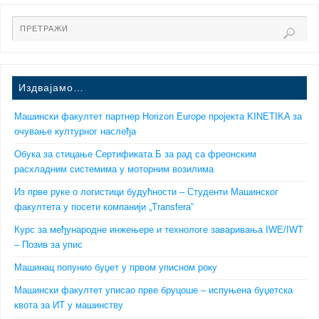
Издвајамо…
Машински факултет партнер Horizon Europe пројекта KINETIKA за
очување културног наслеђа
Обука за стицање Сертификата Б за рад са фреонским
расхладним системима у моторним возилима
Из прве руке о логистици будућности – Студенти Машинског
факултета у посети компанији „Transfera“
Курс за међународне инжењере и технологе заваривања IWE/IWT
– Позив за упис
Машинац попунио буџет у првом уписном року
Машински факултет уписао прве бруцоше – испуњена буџетска
квота за ИТ у машинству