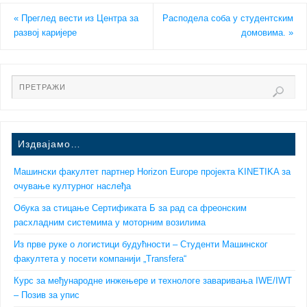
«
Преглед вести из Центра за
Расподела соба у студентским
развој каријере
домовима.
»
Издвајамо…
Машински факултет партнер Horizon Europe пројекта KINETIKA за
очување културног наслеђа
Обука за стицање Сертификата Б за рад са фреонским
расхладним системима у моторним возилима
Из прве руке о логистици будућности – Студенти Машинског
факултета у посети компанији „Transfera“
Курс за међународне инжењере и технологе заваривања IWE/IWT
– Позив за упис