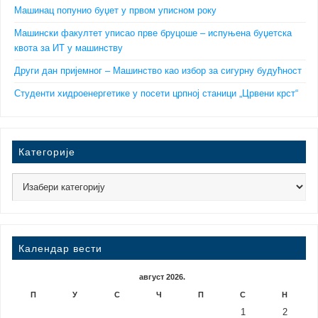
Машинац попунио буџет у првом уписном року
Машински факултет уписао прве бруцоше – испуњена буџетска
квота за ИТ у машинству
Други дан пријемног – Машинство као избор за сигурну будућност
Студенти хидроенергетике у посети црпној станици „Црвени крст“
Категорије
Календар вести
август 2026.
П
У
С
Ч
П
С
Н
1
2