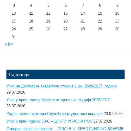
3
4
5
6
7
8
9
10
11
12
13
14
15
16
17
18
19
20
21
22
23
24
25
26
27
28
29
30
31
« јул
Најновије
Упис на Докторске академске студије у шк. 2026/2027. години
29.07.2026
Упис у прву годину Mастер академских студија 2026/2027.
28.07.2026
Радно време шалтера Службе за студентске послове
23.07.2026
Упис у прву годину ОАС – ДРУГИ УПИСНИ РОК
22.07.2026
Отворен позив за пројекте – CIRCLE U. SEED FUNDING SCHEME