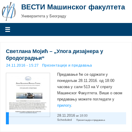
ВЕСТИ Машинског факултета
Универзитета у Београду
Светлана Мојић – „Улога дизајнера у
бродоградњи“
24.11.2016 - 15:27
Презентације и предавања
Предавање ће се одржати у
понедељак 28.11.2016. од 18:00
часова у сали 513 на V спрату
Машинског Факултета. Више о овом
предавању можете погледати у
прилогу
.
28.11.2016
18:00
at
Scheduled
Презентације и предавања