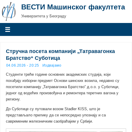
ВЕСТИ Машинског факултета
Универзитета у Београду
Стручна посета компанији „Татравагонка
Братство“ Суботица
04.06.2026 - 20:25
Издвајамо
Студенти треће године основних академских студија, који
похађају изборни предмет Основи шинских возила, недавно су
посетили компанију „Татравагонка Братство“ д.о.о. у Суботици,
једног од водећих произвођача и ремонтера теретних вагона у
региону.
До Суботице су путовали возом Stadler KISS, што је
представљало прилику да се непосредно упознају и са
савременим железничким саобраћајем у Србији.