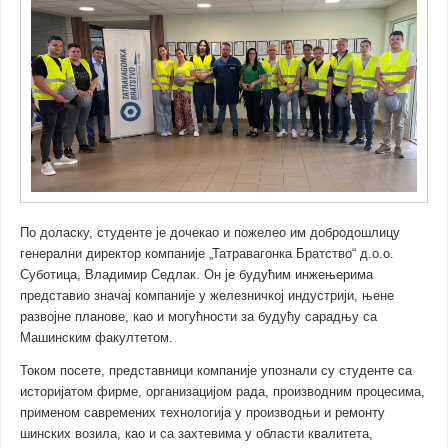
По доласку, студенте је дочекао и пожелео им добродошлицу
генерални директор компаније „Татравагонка Братство“ д.о.о.
Суботица, Владимир Седлак. Он је будућим инжењерима
представио значај компаније у железничкој индустрији, њене
развојне планове, као и могућности за будућу сарадњу са
Машинским факултетом.
Током посете, представници компаније упознали су студенте са
историјатом фирме, организацијом рада, производним процесима,
применом савремених технологија у производњи и ремонту
шинских возила, као и са захтевима у области квалитета,