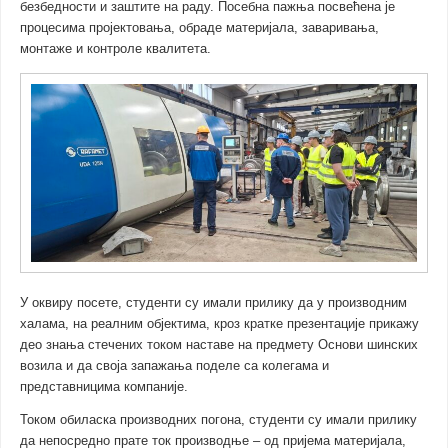
безбедности и заштите на раду. Посебна пажња посвећена је
процесима пројектовања, обраде материјала, заваривања,
монтаже и контроле квалитета.
У оквиру посете, студенти су имали прилику да у производним
халама, на реалним објектима, кроз кратке презентације прикажу
део знања стечених током наставе на предмету Основи шинских
возила и да своја запажања поделе са колегама и
представницима компаније.
Током обиласка производних погона, студенти су имали прилику
да непосредно прате ток производње – од пријема материјала,