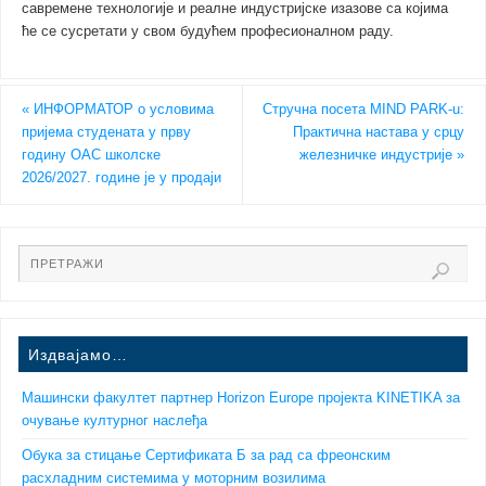
савремене технологије и реалне индустријске изазове са којима
ће се сусретати у свом будућем професионалном раду.
«
ИНФОРМАТОР o условима
Стручна посета MIND PARK-u:
пријема студената у прву
Практична настава у срцу
годину ОАС школске
железничке индустрије
»
2026/2027. године је у продаји
Издвајамо…
Машински факултет партнер Horizon Europe пројекта KINETIKA за
очување културног наслеђа
Обука за стицање Сертификата Б за рад са фреонским
расхладним системима у моторним возилима