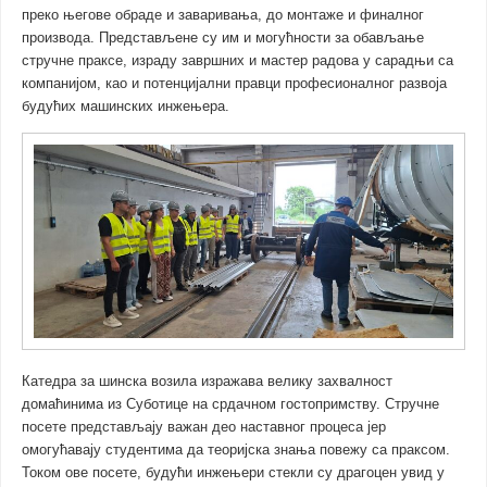
преко његове обраде и заваривања, до монтаже и финалног
производа. Представљене су им и могућности за обављање
стручне праксе, израду завршних и мастер радова у сарадњи са
компанијом, као и потенцијални правци професионалног развоја
будућих машинских инжењера.
Катедра за шинска возила изражава велику захвалност
домаћинима из Суботице на срдачном гостопримству. Стручне
посете представљају важан део наставног процеса јер
омогућавају студентима да теоријска знања повежу са праксом.
Током ове посете, будући инжењери стекли су драгоцен увид у