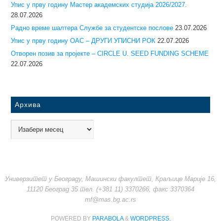
Упис у прву годину Mастер академских студија 2026/2027.
28.07.2026
Радно време шалтера Службе за студентске послове
23.07.2026
Упис у прву годину ОАС – ДРУГИ УПИСНИ РОК
22.07.2026
Отворен позив за пројекте – CIRCLE U. SEED FUNDING SCHEME
22.07.2026
Архива
Универзитет у Београду, Машински факултет, Краљице Марије 16,
11120 Београд 35 тел. (+381 11) 3370266, факс 3370364
mf@mas.bg.ac.rs
POWERED BY
PARABOLA
&
WORDPRESS.