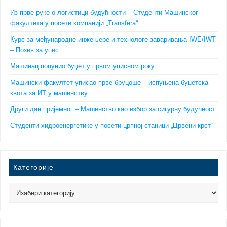
Из прве руке о логистици будућности – Студенти Машинског
факултета у посети компанији „Transfera“
Курс за међународне инжењере и технологе заваривања IWE/IWT
– Позив за упис
Машинац попунио буџет у првом уписном року
Машински факултет уписао прве бруцоше – испуњена буџетска
квота за ИТ у машинству
Други дан пријемног – Машинство као избор за сигурну будућност
Студенти хидроенергетике у посети црпној станици „Црвени крст“
Категорије