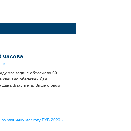
3 часова
сти
раду ове године обележава 60
ће свечано обележен Дан
е Дана факултета. Више о овом
с за званичну маскоту ЕУБ 2020
»