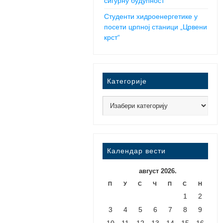
сигурну будућност
Студенти хидроенергетике у
посети црпној станици „Црвени
крст“
Категорије
Календар вести
август 2026.
П
У
С
Ч
П
С
Н
1
2
3
4
5
6
7
8
9
10
11
12
13
14
15
16