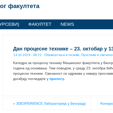
ог факултета
УРСЕВИ)
ФАКУЛТЕТ
NEWS
Дан процесне технике – 23. октобар у 1
14.10.2019 - 08:22
Обавештења и позиви
,
Прославе и свечано
Kaтедра за процесну технику Машинског факултета у Беог
година од оснивања. Тим поводом, у среду 23. октобра би
процесне технике. Свечаност се одржава у оквиру прослав
догађају погледајте у
прилогу
.
«
3DEXPERIENCE Лабораторија у Београду
Конкур