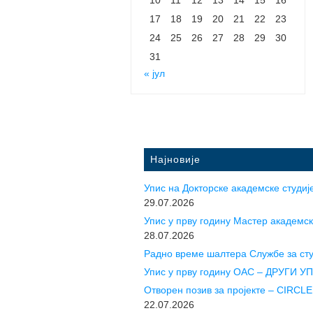
17
18
19
20
21
22
23
24
25
26
27
28
29
30
31
« јул
Најновије
Упис на Докторске академске студије
29.07.2026
Упис у прву годину Mастер академск
28.07.2026
Радно време шалтера Службе за ст
Упис у прву годину ОАС – ДРУГИ 
Отворен позив за пројекте – CIR
22.07.2026