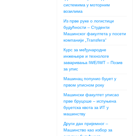
системима у моторним
возилима
Из прве руке о логистици
будућности – Студенти
Машинског факултета у посети
компанији „Transfera“
Курс за међународне
инжењере и технологе
заваривања IWE/IWT – Позив
за упис
Машинац попунио буџет у
првом уписном року
Машински факултет уписао
прве бруцоше – испуњена
буџетска квота за ИТ у
машинству
Други дан пријемног –
Машинство као избор за