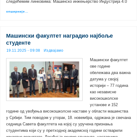
следећемим линковима: Машинско инжењерство Индустрија 4.0
опширније…
Машински факултет наградио најбоље
студенте
19.11.2025 - 09:08
Издвајамо
Машински факултет
ове године
обележава два важна
датума у својој
историји – 77 година
као независне
високошколске
установе и 152
године од увођења високошколске наставе у области машинства
у Србији. Тим поводом у уторак, 18. новембра, одржана је свечана
седница Савета факултета на којој су уручена признања
студентима који су у претходној академској години остварили