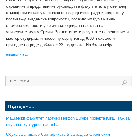
изузетне резултате. Догађај је окупио студенте, наставнике,
сараднике и представнике руководства факултета, а у свечаној
атмосфери истакнута је важност заједничког рада и подршке у
постизању академске изврсности, посебно имајући у виду
сложене околности у којима се одвијала настава на
универзитетима у Србији. За постигнуте резултате на основним и
мастер студијама и просечну оцену изнад 9.50, похвале и
пригодне награде добило је 33 студената. Најбољи међу…
опширније…
Издвајамо…
Машински факултет партнер Horizon Europe пројекта KINETIKA за
очување културног наслеђа
Обука за стицање Сертификата Б за рад са фреонским