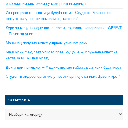
расхладним системима у моторним возилима
Из прве руке о логистици будућности – Студенти Машинског
факултета у посети компанији „Transfera“
Курс за међународне инжењере и технологе заваривања IWE/IWT
– Позив за упис
Машинац попунио буџет у првом уписном року
Машински факултет уписао прве бруцоше – испуњена буџетска
квота за ИТ у машинству
Други дан пријемног – Машинство као избор за сигурну будућност
Студенти хидроенергетике у посети црпној станици „Црвени крст“
Категорије