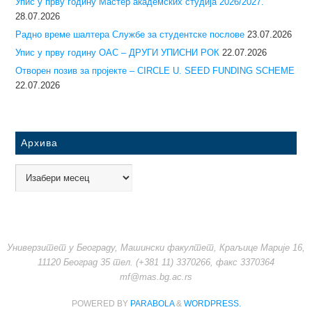
Упис у прву годину Mастер академских студија 2026/2027.
28.07.2026
Радно време шалтера Службе за студентске послове
23.07.2026
Упис у прву годину ОАС – ДРУГИ УПИСНИ РОК
22.07.2026
Отворен позив за пројекте – CIRCLE U. SEED FUNDING SCHEME
22.07.2026
Архива
Универзитет у Београду, Машински факултет, Краљице Марије 16,
11120 Београд 35 тел. (+381 11) 3370266, факс 3370364
mf@mas.bg.ac.rs
POWERED BY
PARABOLA
&
WORDPRESS.