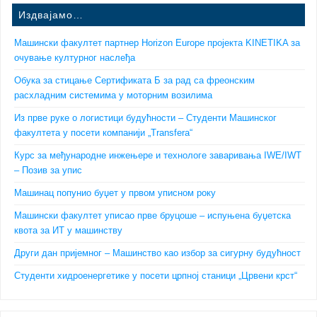
Издвајамо…
Машински факултет партнер Horizon Europe пројекта KINETIKA за
очување културног наслеђа
Обука за стицање Сертификата Б за рад са фреонским
расхладним системима у моторним возилима
Из прве руке о логистици будућности – Студенти Машинског
факултета у посети компанији „Transfera“
Курс за међународне инжењере и технологе заваривања IWE/IWT
– Позив за упис
Машинац попунио буџет у првом уписном року
Машински факултет уписао прве бруцоше – испуњена буџетска
квота за ИТ у машинству
Други дан пријемног – Машинство као избор за сигурну будућност
Студенти хидроенергетике у посети црпној станици „Црвени крст“