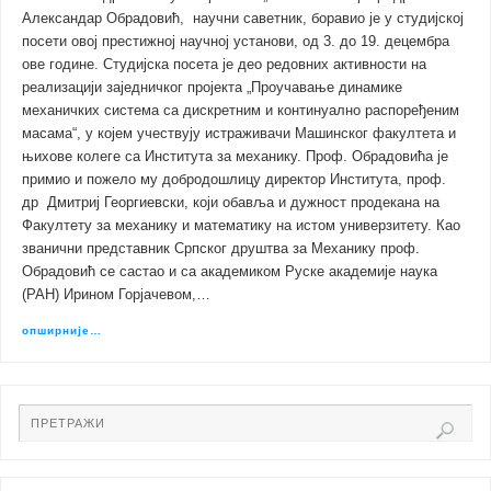
Александар Обрадовић, научни саветник, боравио је у студијској
посети овој престижној научној установи, од 3. до 19. децембра
ове године. Студијска посета је део редовних активности на
реализацији заједничког пројекта „Проучавање динамике
механичких система са дискретним и континуално распоређеним
масама“, у којем учествују истраживачи Машинског факултета и
њихове колеге са Института за механику. Проф. Обрадовића је
примио и пожело му добродошлицу директор Института, проф.
др Дмитриј Георгиевски, који обавља и дужност продекана на
Факултету за механику и математику на истом универзитету. Као
званични представник Српског друштва за Механику проф.
Обрадовић се састао и са академиком Руске академије наука
(РАН) Ирином Горјачевом,…
опширније…