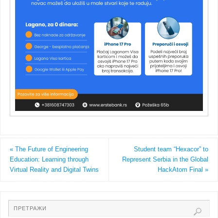
«
The Future of Engineering
Student team “Hexacor” to
Education: Learning through
Represent Serbia in the Global
Virtual Reality and Digital Twins
HackAtom Final
»