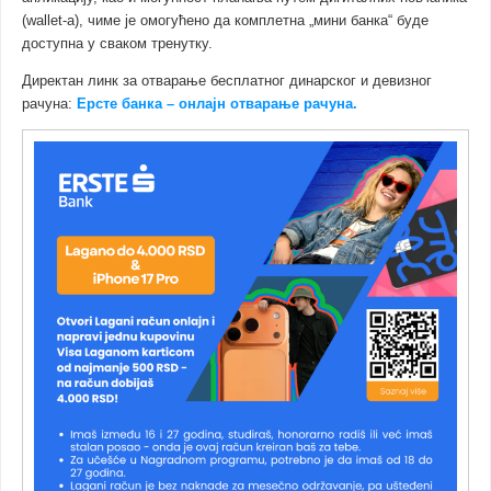
(wallet-а), чиме је омогућено да комплетна „мини банка“ буде
доступна у сваком тренутку.
Директан линк за отварање бесплатног динарског и девизног
рачуна:
Ерсте банка – онлајн отварање рачуна.