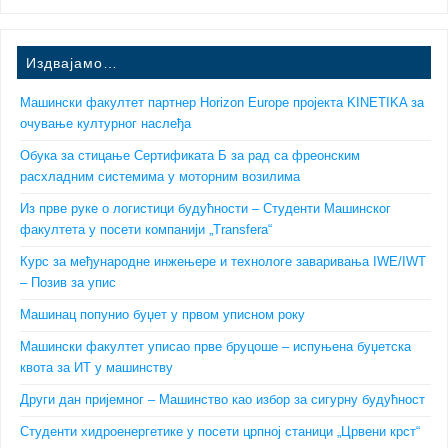
Издвајамо…
Машински факултет партнер Horizon Europe пројекта KINETIKA за
очување културног наслеђа
Обука за стицање Сертификата Б за рад са фреонским
расхладним системима у моторним возилима
Из прве руке о логистици будућности – Студенти Машинског
факултета у посети компанији „Transfera“
Курс за међународне инжењере и технологе заваривања IWE/IWT
– Позив за упис
Машинац попунио буџет у првом уписном року
Машински факултет уписао прве бруцоше – испуњена буџетска
квота за ИТ у машинству
Други дан пријемног – Машинство као избор за сигурну будућност
Студенти хидроенергетике у посети црпној станици „Црвени крст“