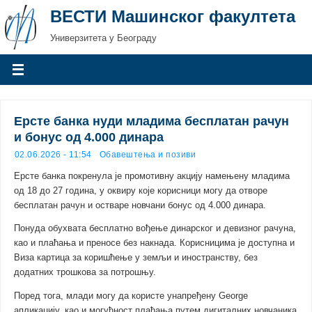
ВЕСТИ Машинског факултета
Универзитета у Београду
Ерсте банка нуди младима бесплатан рачун
и бонус од 4.000 динара
02.06.2026 - 11:54
Обавештења и позиви
Ерсте банка покренула је промотивну акцију намењену младима
од 18 до 27 година, у оквиру које корисници могу да отворе
бесплатан рачун и остваре новчани бонус од 4.000 динара.
Понуда обухвата бесплатно вођење динарског и девизног рачуна,
као и плаћања и преносе без накнада. Корисницима је доступна и
Виза картица за коришћење у земљи и иностранству, без
додатних трошкова за потрошњу.
Поред тога, млади могу да користе унапређену George
апликацију, као и могућност плаћања путем дигиталних новчаника