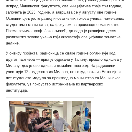
Како истиче проф. др Живана Јаковљевић, руководилац пројекта
испред Машинског факултета, ова иницијатива траје три године,
започета је 2023. године, а завршава се у августу ове године.
Основни циљ јесте развој иновативних токова учења, намењених
студентима машинства, са фокусом на производно машинство.
Према речима проф. Јаковљевић, до сада је развијено десет
различитих токова учења који обухватају специфичне тематске
целине.
У оквиру пројекта, радионица се сваке године организује код
другог партнера — прва је одржана у Талину, прошлогодишња у
Милану, док је овогодишњи домаћин Београд. На радионици
учествује 12 студената из Милана, пет студената из Естоније и
пет студената модула за производно машинство са Машинског
факултета, уз присуство истраживача из партнерских
институција.