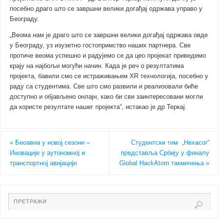
посебно драго што се завршни велики догађај одржава управо у
Београду.
„Веома нам је драго што се завршни велики догађај одржава овде
у Београду, уз изузетно гостопримство наших партнера. Све
протиче веома успешно и радујемо се да цео пројекат приведемо
крају на најбољи могући начин. Када је реч о резултатима
пројекта, бавили смо се истраживањем XR технологија, посебно у
раду са студентима. Све што смо развили и реализовали биће
доступно и објављено онлајн, како би сви заинтересовани могли
да користе резултате нашег пројекта“, истакао је др Теркај.
«
Беоавиа у новој сезони –
Студентски тим „Hexacor”
Иновације у аутономној и
представља Србију у финалу
транспортној авијацији
Global HackAtom такмичења
»