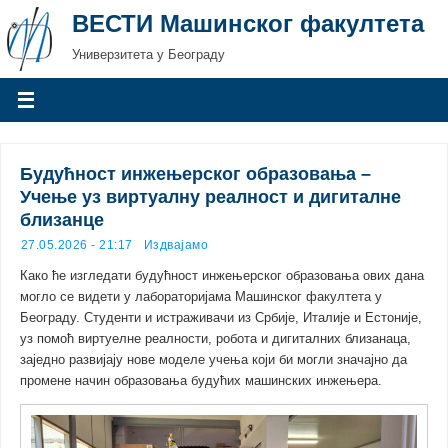
ВЕСТИ Машинског факултета
Универзитета у Београду
Будућност инжењерског образовања –
Учење уз виртуалну реалност и дигиталне
близанце
27.05.2026 - 21:17
Издвајамо
Како ће изгледати будућност инжењерског образовања ових дана
могло се видети у лабораторијама Машинског факултета у
Београду. Студенти и истраживачи из Србије, Италије и Естоније,
уз помоћ виртуелне реалности, робота и дигиталних близанаца,
заједно развијају нове моделе учења који би могли значајно да
промене начин образовања будућих машинских инжењера.