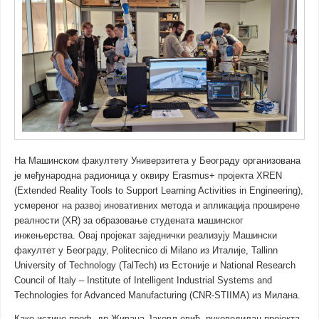
На Машинском факултету Универзитета у Београду организована
је међународна радионица у оквиру Erasmus+ пројекта XREN
(Extended Reality Tools to Support Learning Activities in Engineering),
усмереног на развој иновативних метода и апликација проширене
реалности (XR) за образовање студената машинског
инжењерства. Овај пројекат заједнички реализују Машински
факултет у Београду, Politecnico di Milano из Италије, Tallinn
University of Technology (TalTech) из Естоније и National Research
Council of Italy – Institute of Intelligent Industrial Systems and
Technologies for Advanced Manufacturing (CNR-STIIMA) из Милана.