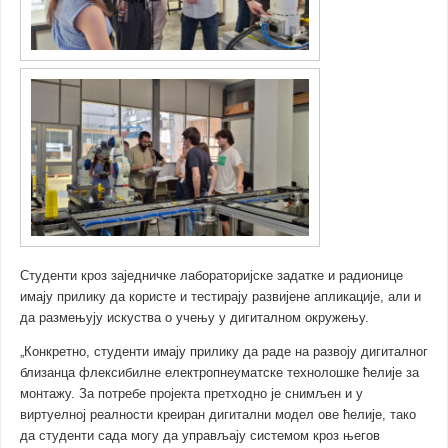
Студенти кроз заједничке лабораторијске задатке и радионице
имају прилику да користе и тестирају развијене апликације, али и
да размењују искуства о учењу у дигиталном окружењу.
„Конкретно, студенти имају прилику да раде на развоју дигиталног
близанца флексибилне електропнеуматске технолошке ћелије за
монтажу. За потребе пројекта претходно је снимљен и у
виртуелној реалности креиран дигитални модел ове ћелије, тако
да студенти сада могу да управљају системом кроз његов