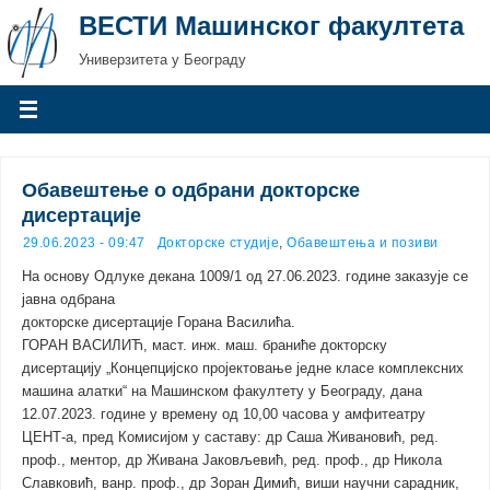
ВЕСТИ Машинског факултета
Универзитета у Београду
Обавештење о одбрани докторске
дисертације
29.06.2023 - 09:47
Докторске студије
,
Обавештења и позиви
На основу Одлуке декана 1009/1 од 27.06.2023. године заказује се
јавна одбрана
докторске дисертације Горана Василића.
ГОРАН ВАСИЛИЋ, маст. инж. маш. браниће докторску
дисертацију „Концепцијско пројектовање једне класе комплексних
машина алатки“ на Машинском факултету у Београду, дана
12.07.2023. године у времену од 10,00 часова у амфитеатру
ЦЕНТ-а, пред Комисијом у саставу: др Саша Живановић, ред.
проф., ментор, др Живана Јаковљевић, ред. проф., др Никола
Славковић, ванр. проф., др Зоран Димић, виши научни сарадник,