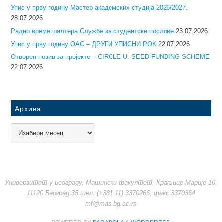
Упис у прву годину Mастер академских студија 2026/2027.
28.07.2026
Радно време шалтера Службе за студентске послове
23.07.2026
Упис у прву годину ОАС – ДРУГИ УПИСНИ РОК
22.07.2026
Отворен позив за пројекте – CIRCLE U. SEED FUNDING SCHEME
22.07.2026
Архива
Универзитет у Београду, Машински факултет, Краљице Марије 16,
11120 Београд 35 тел. (+381 11) 3370266, факс 3370364
mf@mas.bg.ac.rs