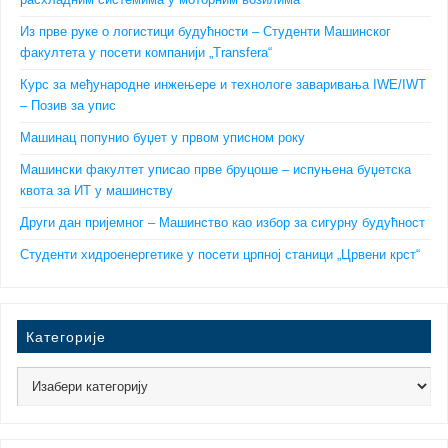
Из прве руке о логистици будућности – Студенти Машинског
факултета у посети компанији „Transfera“
Курс за међународне инжењере и технологе заваривања IWE/IWT
– Позив за упис
Машинац попунио буџет у првом уписном року
Машински факултет уписао прве бруцоше – испуњена буџетска
квота за ИТ у машинству
Други дан пријемног – Машинство као избор за сигурну будућност
Студенти хидроенергетике у посети црпној станици „Црвени крст“
Категорије