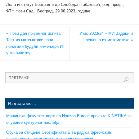
Лола институт Београд и др Слободан Табаковић, ред. проф.,
ФТН Нови Сад. Београд, 29.06.2023. године
«
Први дан пријемног испита:
Упис 2023/24 – MИ Задаци и
Тест из математике први
решења из математике
»
полагали будући инжењери ИТ
у машинству
Издвајамо…
Машински факултет партнер Horizon Europe пројекта KINETIKA за
очување културног наслеђа
Обука за стицање Сертификата Б за рад са фреонским
расхладним системима у моторним возилима