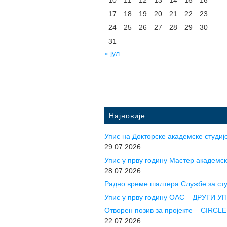
17
18
19
20
21
22
23
24
25
26
27
28
29
30
31
« јул
Најновије
Упис на Докторске академске студије
29.07.2026
Упис у прву годину Mастер академск
28.07.2026
Радно време шалтера Службе за ст
Упис у прву годину ОАС – ДРУГИ 
Отворен позив за пројекте – CIR
22.07.2026