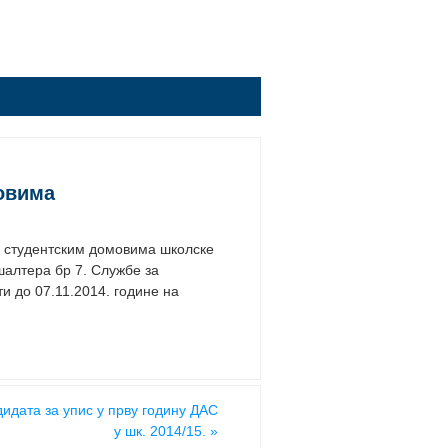
овима
 у студентским домовима школске
шалтера бр 7. Службе за
и до 07.11.2014. године на
дидата за упис у прву годину ДАС
у шк. 2014/15.
»