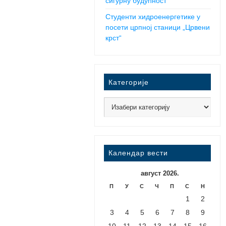
сигурну будућност
Студенти хидроенергетике у
посети црпној станици „Црвени
крст“
Категорије
Календар вести
август 2026.
П
У
С
Ч
П
С
Н
1
2
3
4
5
6
7
8
9
10
11
12
13
14
15
16