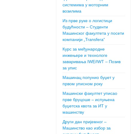
системима у моторним
возилима
Из прве руке о логистици
будућности – Студенти
Машинског факултета у посети
компанији „Transfera“
Курс за међународне
инжењере и технологе
заваривања IWE/IWT – Позив
за упис
Машинац попунио буџет у
првом уписном року
Машински факултет уписао
прве бруцоше – испуњена
буџетска квота за ИТ у
машинству
Други дан пријемног –
Машинство као избор за