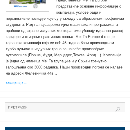
Представници Mei Ta Europe
представиће основне информације о
компанији, услове рада и
перспективне позиције које су у складу са образовним профилима
студената. Рад на најсавременијим машинама и програмима, а
праћени од стране искусних ментора, омогућавају идеалан развој
каријере и стицање практичних знања. Mei Ta Europe d.o.o. је
тајванска компанија која се већ 45 година бави производњом
турбо пуњача и издувних грана за највеће произвођаче
аутомобила (Порше, Ауди, Мерцедес,Toyota, Форд…). Компанија
је једна од чланица Mei Ta групације и у Србији тренутно
запошљава око 3000 радника. Наши производни погони се налазе
на адреси Железничка 44в…
опширније…