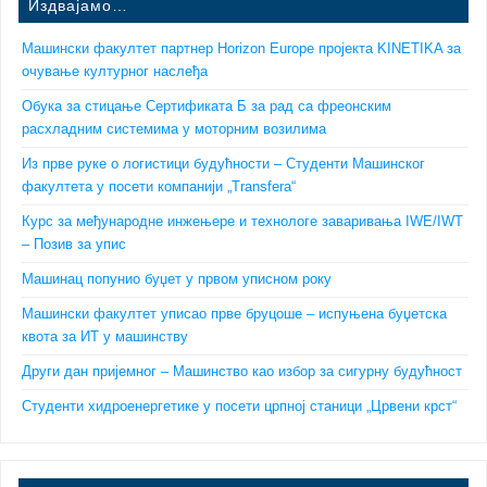
Издвајамо…
Машински факултет партнер Horizon Europe пројекта KINETIKA за
очување културног наслеђа
Обука за стицање Сертификата Б за рад са фреонским
расхладним системима у моторним возилима
Из прве руке о логистици будућности – Студенти Машинског
факултета у посети компанији „Transfera“
Курс за међународне инжењере и технологе заваривања IWE/IWT
– Позив за упис
Машинац попунио буџет у првом уписном року
Машински факултет уписао прве бруцоше – испуњена буџетска
квота за ИТ у машинству
Други дан пријемног – Машинство као избор за сигурну будућност
Студенти хидроенергетике у посети црпној станици „Црвени крст“