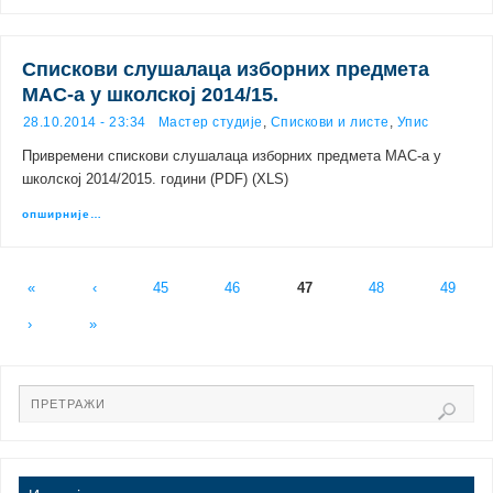
Спискови слушалаца изборних предмета
MАС-а у школској 2014/15.
28.10.2014 - 23:34
Мастер студије
,
Спискови и листе
,
Упис
Привремени спискови слушалаца изборних предмета MАС-а у
школској 2014/2015. години (PDF) (XLS)
опширније…
«
‹
45
46
47
48
49
›
»