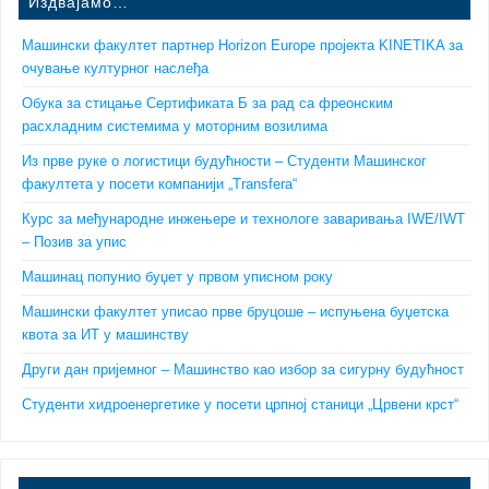
Издвајамо…
Машински факултет партнер Horizon Europe пројекта KINETIKA за
очување културног наслеђа
Обука за стицање Сертификата Б за рад са фреонским
расхладним системима у моторним возилима
Из прве руке о логистици будућности – Студенти Машинског
факултета у посети компанији „Transfera“
Курс за међународне инжењере и технологе заваривања IWE/IWT
– Позив за упис
Машинац попунио буџет у првом уписном року
Машински факултет уписао прве бруцоше – испуњена буџетска
квота за ИТ у машинству
Други дан пријемног – Машинство као избор за сигурну будућност
Студенти хидроенергетике у посети црпној станици „Црвени крст“