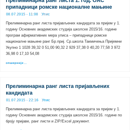
Прелиминарна ранг листа 1. год. ОАС
припадници ромске националне мањине
08.07.2015 - 11:08
Упис
Прелиминарна ранг листа пријављених кандидата за пријем у 1.
годину Основних академских студија школске 2015/16. године
програм афирмативних мера уписа – припадници ромске
националне мањине ранг Бр.приј. Ср.школа Такмичења Пријемни
Укупно 1 1028 39,32 0 51,00 90,32 2 929 37,38 0 40,20 77,58 3 972
36,98 0 17,10 54,08
опширније…
Прелиминарна ранг листа пријављених
кандидата
01.07.2015 - 22:16
Упис
Прелиминарна ранг листа пријављених кандидата за пријем у 1.
годину Основних академских студија школске 2015/16. године по
броју пријаве, ранг листи и ZIP/Excel документ.