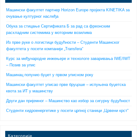
Машински факултет партнер Horizon Europe пројекта KINETIKA за
очување културног наслеђа
Обука за стицање Сертификата Б за рад са фреонским
расхладним системима у моторним возилима
Из прве руке о логистици будућности – Студенти Машинског
факултета у посети компанији „Transfera“
Курс за међународне инжењере и технологе заваривања IWE/IWT
– Позив за упис
Машинац попунио буџет у првом уписном року
Машински факултет уписао прве бруцоше – испуњена буџетска
квота за ИТ у машинству
Други дан пријемног – Машинство као избор за сигурну будућност
Студенти хидроенергетике у посети црпној станици „Црвени крст“
Категорије