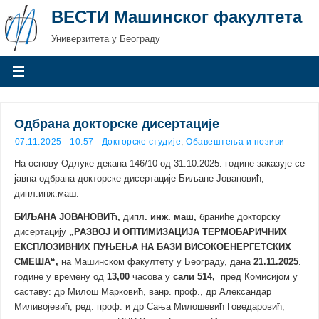
ВЕСТИ Машинског факултета
Универзитета у Београду
Одбрана докторске дисертације
07.11.2025 - 10:57
Докторске студије
,
Обавештења и позиви
На основу Одлуке декана 146/10 од 31.10.2025. године заказује се
јавна одбрана докторске дисертације Биљане Јовановић,
дипл.инж.маш.
БИЉАНА ЈОВАНОВИЋ
,
дипл
. инж. маш,
браниће докторску
дисертацију
„РАЗВОЈ И ОПТИМИЗАЦИЈА ТЕРМОБАРИЧНИХ
ЕКСПЛОЗИВНИХ ПУЊЕЊА НА БАЗИ ВИСОКОЕНЕРГЕТСКИХ
СМЕША“,
на Машинском факултету у Београду, дана
21.11.2025
.
године у времену од
13,00
часова у
сали 514
,
пред Комисијом у
саставу: др Милош Марковић, ванр. проф., др Александар
Миливојевић, ред. проф. и др Сања Милошевић Говедаровић,