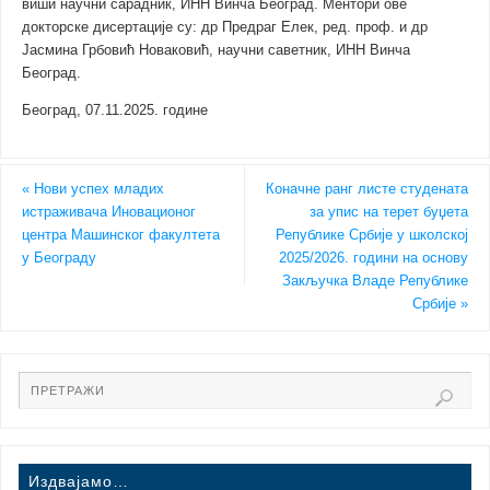
виши научни сарадник, ИНН Винча Београд. Ментори ове
докторске дисертације су: др Предраг Елек, ред. проф. и др
Јасмина Грбовић Новаковић, научни саветник, ИНН Винча
Београд.
Београд, 07.11.2025. године
«
Нови успех младих
Коначне ранг листe студената
истраживача Иновационог
за упис на терет буџета
центра Машинског факултета
Републике Србије у школској
у Београду
2025/2026. години на основу
Закључка Владе Републике
Србије
»
Издвајамо…