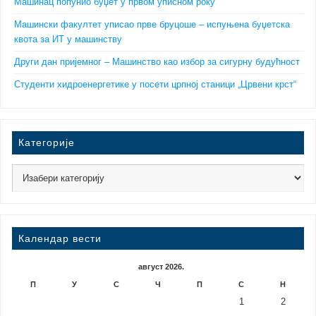
Машинац попунио буџет у првом уписном року
Машински факултет уписао прве бруцоше – испуњена буџетска
квота за ИТ у машинству
Други дан пријемног – Машинство као избор за сигурну будућност
Студенти хидроенергетике у посети црпној станици „Црвени крст“
Категорије
Календар вести
август 2026.
П
У
С
Ч
П
С
Н
1
2