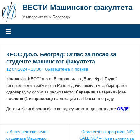
ВЕСТИ Машинског факултета
Универзитета у Београду
КЕОС д.о.о. Београд: Оглас за посао за
студенте Машинског факултета
12.04.2024 - 13:36
Обавештења и позиви
Компанија „КЕОС“ д.о.о. Београд, члан „Емил Фреj Групе“,
генерални дистрибутер за Рено и Дачиа возила у Србији тражи
одговарајућу особу за радно место:
Сарадник за гаранцијске
послове (1 извршилац)
на локацији на Новом Београду.
Детаљније информације о конкурсу можете да погледате
ОВДЕ.
«
Апослвентско вече
Осма сезона програма „NIS
студената Машинског
CALLING“ – Нова прилика за