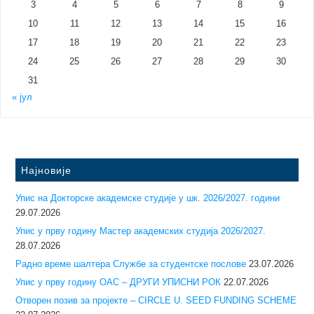
3
4
5
6
7
8
9
10
11
12
13
14
15
16
17
18
19
20
21
22
23
24
25
26
27
28
29
30
31
« јул
Најновије
Упис на Докторске академске студије у шк. 2026/2027. години
29.07.2026
Упис у прву годину Mастер академских студија 2026/2027.
28.07.2026
Радно време шалтера Службе за студентске послове
23.07.2026
Упис у прву годину ОАС – ДРУГИ УПИСНИ РОК
22.07.2026
Отворен позив за пројекте – CIRCLE U. SEED FUNDING SCHEME