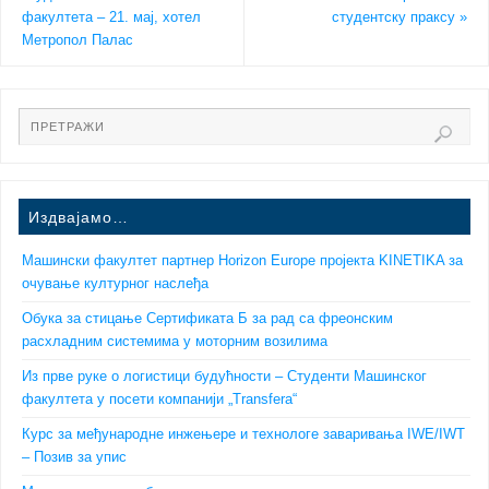
факултета – 21. мај, хотел
студентску праксу
»
Метропол Палас
Издвајамо…
Машински факултет партнер Horizon Europe пројекта KINETIKA за
очување културног наслеђа
Обука за стицање Сертификата Б за рад са фреонским
расхладним системима у моторним возилима
Из прве руке о логистици будућности – Студенти Машинског
факултета у посети компанији „Transfera“
Курс за међународне инжењере и технологе заваривања IWE/IWT
– Позив за упис