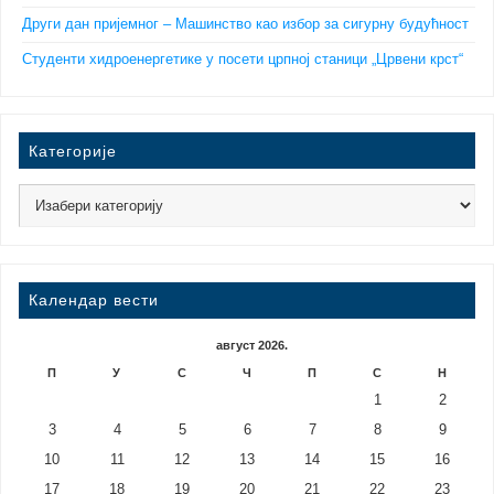
Други дан пријемног – Машинство као избор за сигурну будућност
Студенти хидроенергетике у посети црпној станици „Црвени крст“
Категорије
Календар вести
август 2026.
П
У
С
Ч
П
С
Н
1
2
3
4
5
6
7
8
9
10
11
12
13
14
15
16
17
18
19
20
21
22
23