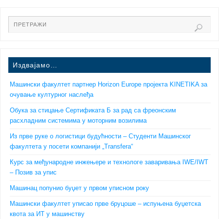
Издвајамо…
Машински факултет партнер Horizon Europe пројекта KINETIKA за
очување културног наслеђа
Обука за стицање Сертификата Б за рад са фреонским
расхладним системима у моторним возилима
Из прве руке о логистици будућности – Студенти Машинског
факултета у посети компанији „Transfera“
Курс за међународне инжењере и технологе заваривања IWE/IWT
– Позив за упис
Машинац попунио буџет у првом уписном року
Машински факултет уписао прве бруцоше – испуњена буџетска
квота за ИТ у машинству