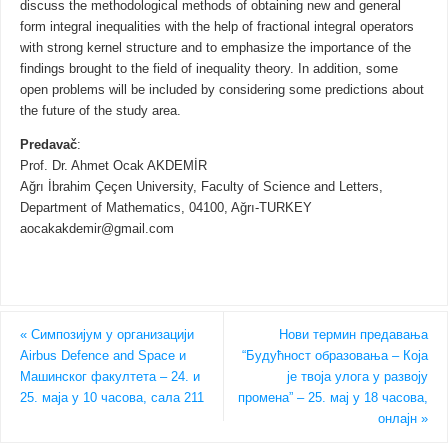
discuss the methodological methods of obtaining new and general
form integral inequalities with the help of fractional integral operators
with strong kernel structure and to emphasize the importance of the
findings brought to the field of inequality theory. In addition, some
open problems will be included by considering some predictions about
the future of the study area.
Predavač
:
Prof. Dr. Ahmet Ocak AKDEMİR
Ağrı İbrahim Çeçen University, Faculty of Science and Letters,
Department of Mathematics, 04100, Ağrı-TURKEY
aocakakdemir@gmail.com
«
Симпозијум у организацији
Нови термин предавања
Airbus Defence and Space и
“Будућност образовања – Која
Машинског факултета – 24. и
је твоја улога у развоју
25. маја у 10 часова, сала 211
промена” – 25. мај у 18 часова,
онлајн
»