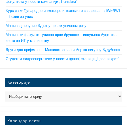
факултета у посети компанији „Transfera“
Курс за међународне инжењере и технологе заваривања IWE/IWT
– Позив за упис
Машинац попунио буџет у првом уписном року
Машински факултет уписао прве бруцоше – испуњена буџетска
квота за ИТ у машинству
Други дан пријемног – Машинство као избор за сигурну будућност
Студенти хидроенергетике у посети црпној станици „Црвени крст“
Категорије
Календар вести