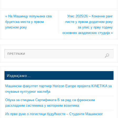
«
На Машинцу попуњена сва
Упис 2025/26 – Коначне ранг
буџетска места у првом
листе у првом додатном року
уписном року
за упис у прву годину
основних академских студија
»
Издвајамо…
Машински факултет партнер Horizon Europe пројекта KINETIKA за
очување културног наслеђа
Обука за стицање Сертификата Б за рад са фреонским
расхладним системима у моторним возилима
Из прве руке о логистици будућности – Студенти Машинског