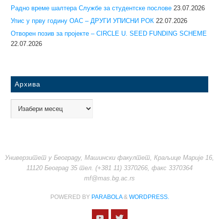
Радно време шалтера Службе за студентске послове
23.07.2026
Упис у прву годину ОАС – ДРУГИ УПИСНИ РОК
22.07.2026
Отворен позив за пројекте – CIRCLE U. SEED FUNDING SCHEME
22.07.2026
Архива
Универзитет у Београду, Машински факултет, Краљице Марије 16,
11120 Београд 35 тел. (+381 11) 3370266, факс 3370364
mf@mas.bg.ac.rs
POWERED BY
PARABOLA
&
WORDPRESS.