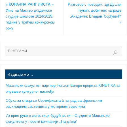
«
КОНАЧНА РАНГ ЛИСТА –
Разговор с поводом: др Душан
Упис на Мастер академске
Ђукић, добитник награде
студије школске 2024/2025.
„Академик Владан Ђорђевић“
године у трећем конкурсном
»
року
Издвајамо…
Машински факултет партнер Horizon Europe пројекта KINETIKA за
очување културног наслеђа
Обука за стицање Сертификата Б за рад са фреонским
расхладним системима у моторним возилима
Из прве руке о логистици будућности – Студенти Машинског
факултета у посети компанији „Transfera“