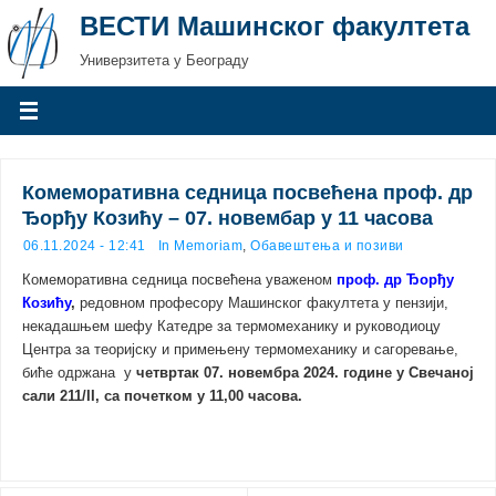
ВЕСТИ Машинског факултета
Универзитета у Београду
Комеморативна седница посвећена проф. др
Ђорђу Козићу – 07. новембар у 11 часова
06.11.2024 - 12:41
In Memoriam
,
Обавештења и позиви
Комеморативна седница посвећена уваженом
проф. др Ђорђу
Козићу
,
редовном професору Машинског факултета у пензији,
некадашњем шефу Катедре за термомеханику и руководиоцу
Центра за теоријску и примењену термомеханику и сагоревање,
биће одржана у
четвртак 07. новембра 2024. године у Свечаној
сали 211/II, са почетком у 11,00 часова.