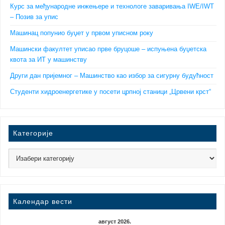
Курс за међународне инжењере и технологе заваривања IWE/IWT
– Позив за упис
Машинац попунио буџет у првом уписном року
Машински факултет уписао прве бруцоше – испуњена буџетска
квота за ИТ у машинству
Други дан пријемног – Машинство као избор за сигурну будућност
Студенти хидроенергетике у посети црпној станици „Црвени крст“
Категорије
Календар вести
август 2026.