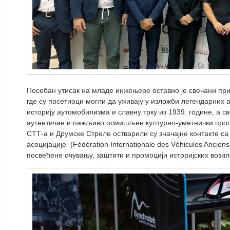
Посебан утисак на младе инжењере оставио је свечани приј
где су посетиоци могли да уживају у изложби легендарних 
историју аутомобилизма и славну трку из 1939. године, а 
аутентичан и пажљиво осмишљен културно-уметнички прог
СТТ-а и Друмске Стреле остварили су значајне контакте 
асоцијације (Fédération Internationale des Véhicules Ancien
посвећене очувању, заштити и промоцији историјских возил