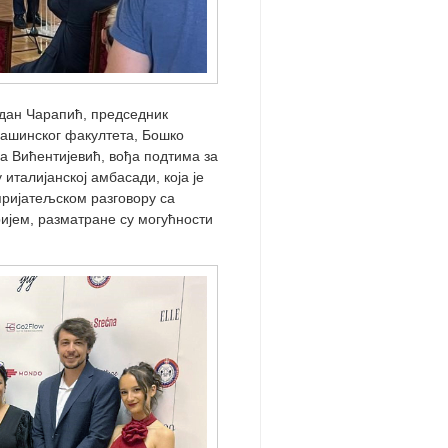
дан Чарапић, председник
Машинског факултета, Бошко
а Вићентијевић, вођа подтима за
 италијанској амбасади, која је
пријатељском разговору са
ијем, разматране су могућности