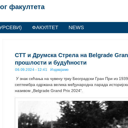
ог факултета
УРСЕВИ)
ФАКУЛТЕТ
NEWS
СТТ и Друмска Стрела на Belgrade Grand
прошлости и будућности
06.09.2024 - 12:41
Издвајамо
У знак сећања на чувену трку Београдски Гран При из 1939.
септембра одржана велика међународна парада историјск
називом „Belgrade Grand Prix 2024“.