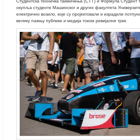
Студентска техничка такмичења (СТТ) и Формула Студент т
окупља студенте Машинског и других факултета Универзит
електрично возило, које су пројектовали и израдили потпун
велику пажњу публике и медија током ревијалне трке.