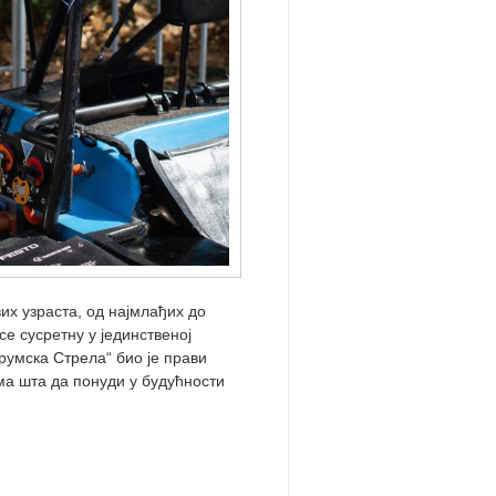
их узраста, од најмлађих до
се сусретну у јединственој
румска Стрела“ био је прави
ма шта да понуди у будућности