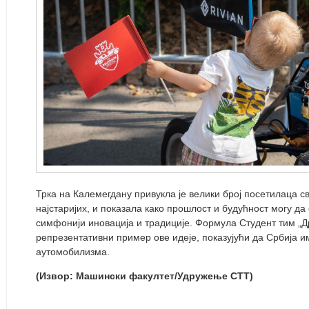
Трка на Калемегдану привукла је велики број посетилаца св
најстаријих, и показала како прошлост и будућност могу да 
симфонији иновација и традиције. Формула Студент тим „Д
репрезентативни пример ове идеје, показујући да Србија и
аутомобилизма.
(Извор: Машински факултет/Удружење СТТ)