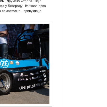
им „Друмска Стрела“, који
ета у Београду. Њихово прво
о самостално, привукло је