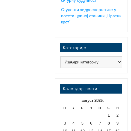
сигурну будућност
Студенти хидроенергетике у
посети црпној станици „Црвени
крст“
Категорије
Календар вести
август 2026.
П
У
С
Ч
П
С
Н
1
2
3
4
5
6
7
8
9
10
11
12
13
14
15
16