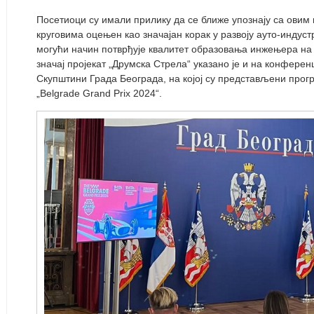
Посетиоци су имали прилику да се ближе упознају са овим п
круговима оцењен као значајан корак у развоју ауто-индустр
могући начин потврђује квалитет образовања инжењера на 
значај пројекат „Друмска Стрела“ указано је и на конференц
Скупштини Града Београда, на којој су представљени прог
„Belgrade Grand Prix 2024“.