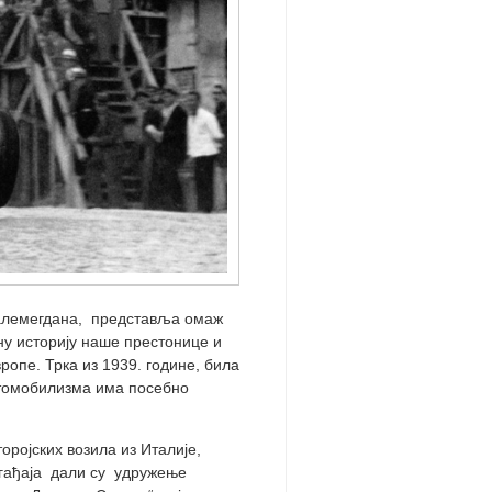
Калемегдана, представља омаж
ну историју наше престонице и
ропе. Трка из 1939. године, била
утомобилизма има посебно
оројских возила из Италије,
догађаја дали су удружење