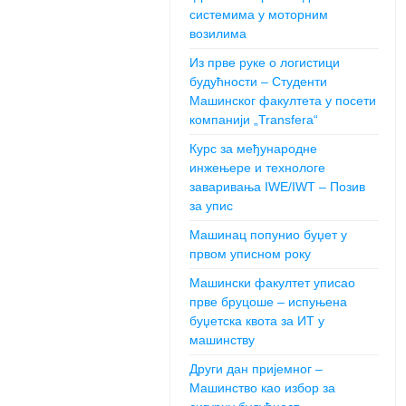
системима у моторним
возилима
Из прве руке о логистици
будућности – Студенти
Машинског факултета у посети
компанији „Transfera“
Курс за међународне
инжењере и технологе
заваривања IWE/IWT – Позив
за упис
Машинац попунио буџет у
првом уписном року
Машински факултет уписао
прве бруцоше – испуњена
буџетска квота за ИТ у
машинству
Други дан пријемног –
Машинство као избор за