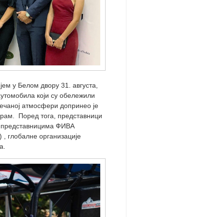
ем у Белом двору 31. августа,
аутомобила који су обележили
свечаној атмосфери допринео је
рам. Поред тога, представници
са представницима ФИВА
s) , глобалне организације
а.