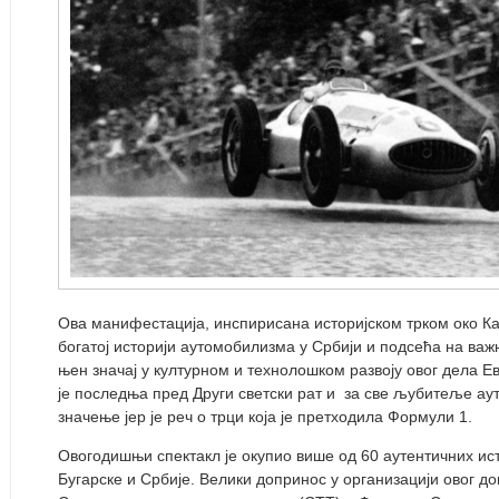
Ова манифестација, инспирисана историјском трком око 
богатој историји аутомобилизма у Србији и подсећа на важ
њен значај у културном и технолошком развоју овог дела Ев
је последња пред Други светски рат и за све љубитеље а
значење јер је реч о трци која је претходила Формули 1.
Овогодишњи спектакл је окупио више од 60 аутентичних ист
Бугарске и Србије. Велики допринос у организацији овог 