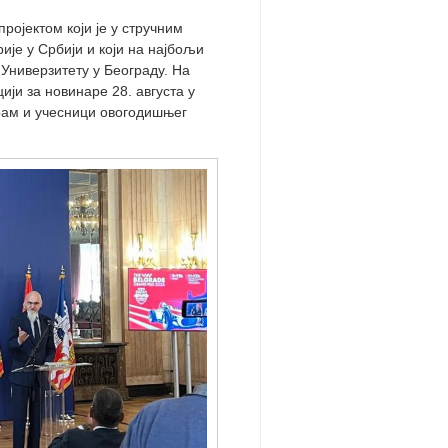
ројектом који је у стручним
ије у Србији и који на најбољи
Универзитету у Београду. На
ији за новинаре 28. августа у
рам и учесници овогодишњег