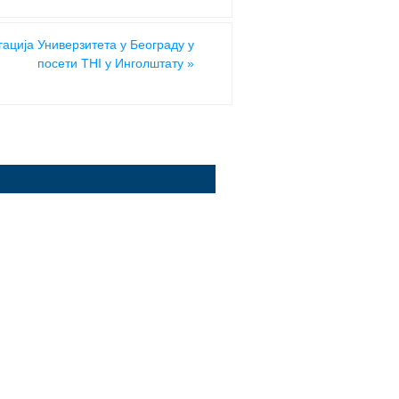
гација Универзитета у Беoграду у
посети THI у Инголштату
»