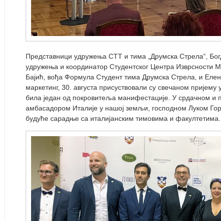
Представници удружења СТТ и тима „Друмска Стрела“, Бог
удружења и координатор Студентског Центра Изврсности 
Бајић, вођа Формула Студент тима Друмска Стрела, и Елен
маркетинг, 30. августа присуствовали су свечаном пријему у
била један од покровитеља манифестације. У срдачном и 
амбасадором Италије у нашој земљи, господном Луком Гор
будуће сарадње са италијанским тимовима и факултетима.