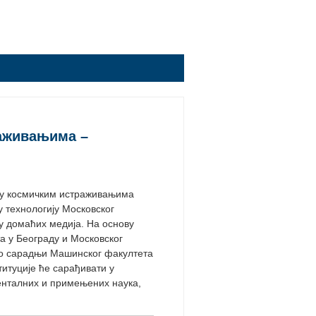
раживањима –
 у космичким истраживањима
у технологију Московског
њу домаћих медија. На основу
 у Београду и Московског
а о сарадњи Машинског факултета
титуције ће сарађивати у
нталних и примењених наука,