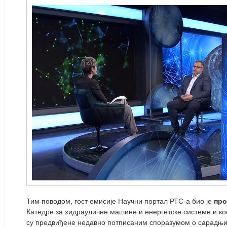
Тим поводом, гост емисије Научни портал РТС-а био је
про
Катедре за хидрауличне машине и енергетске системе и ко
су предвиђене недавно потписаним споразумом о сарадњи 