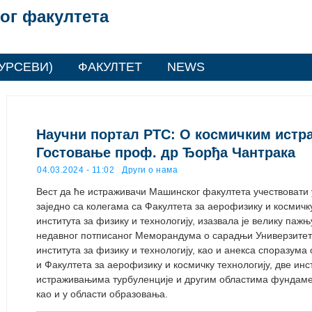
ог факултета
УРСЕВИ)
ФАКУЛТЕТ
NEWS
Научни портал РТС: О космичким ист
Гостовање проф. др Ђорђа Чантрака
04.03.2024 - 11:02
Други о нама
Вест да ће истраживачи Машинског факултета учествовати
заједно са колегама са Факултета за аерофизику и космичк
института за физику и технологију, изазвала је велику паж
недавног потписаног Меморандума о сарадњи Универзитета
института за физику и технологију, као и анекса споразум
и Факултета за аерофизику и космичку технологију, две инс
истраживањима турбуленције и другим областима фундаме
као и у области образовања.