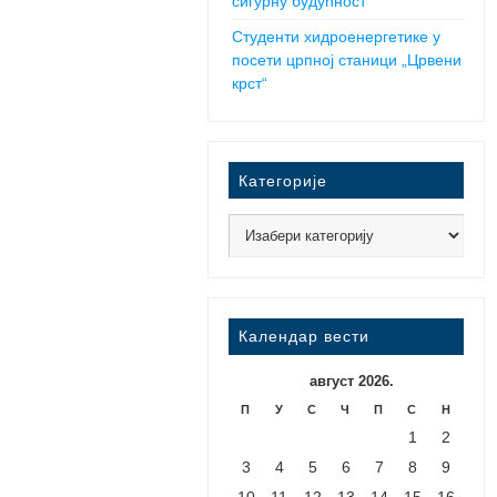
сигурну будућност
Студенти хидроенергетике у
посети црпној станици „Црвени
крст“
Категорије
Календар вести
август 2026.
П
У
С
Ч
П
С
Н
1
2
3
4
5
6
7
8
9
10
11
12
13
14
15
16