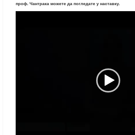
проф. Чантрака можете да погледате у наставку.
Прегледач
видео
записа