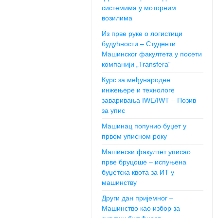
системима у моторним
возилима
Из прве руке о логистици
будућности – Студенти
Машинског факултета у посети
компанији „Transfera“
Курс за међународне
инжењере и технологе
заваривања IWE/IWT – Позив
за упис
Машинац попунио буџет у
првом уписном року
Машински факултет уписао
прве бруцоше – испуњена
буџетска квота за ИТ у
машинству
Други дан пријемног –
Машинство као избор за