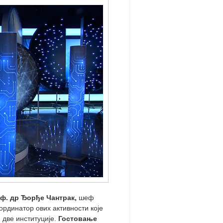
ф. др Ђорђе Чантрак,
шеф
ординатор ових активности које
две институције.
Гостовање