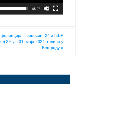
05:27
нференције: Процесинг 24 и IEEP
 од 29. до 31. маја 2024. године у
Београду
»