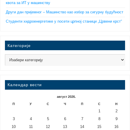
квота за ИТ у машинству
Други дан пријемног – Машинство као избор за сигурну будућност
Студенти хидроенергетике у посети црпној станици „Црвени крст“
Категорије
Календар вести
август 2026.
П
У
С
Ч
П
С
Н
1
2
3
4
5
6
7
8
9
10
11
12
13
14
15
16