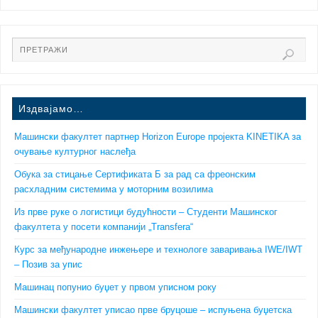
Издвајамо…
Машински факултет партнер Horizon Europe пројекта KINETIKA за
очување културног наслеђа
Обука за стицање Сертификата Б за рад са фреонским
расхладним системима у моторним возилима
Из прве руке о логистици будућности – Студенти Машинског
факултета у посети компанији „Transfera“
Курс за међународне инжењере и технологе заваривања IWE/IWT
– Позив за упис
Машинац попунио буџет у првом уписном року
Машински факултет уписао прве бруцоше – испуњена буџетска