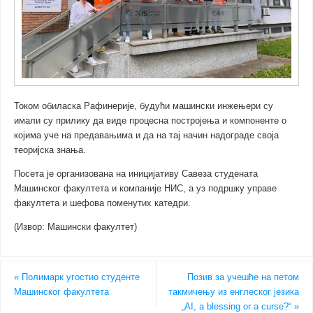
Током обиласка Рафинерије, будући машински инжењери су
имали су прилику да виде процесна постројења и компоненте о
којима уче на предавањима и да на тај начин надограде своја
теоријска знања.
Посета је организована на иницијативу Савеза студената
Машинског факултета и компаније НИС, а уз подршку управе
факултета и шефова поменутих катедри.
(Извор: Машински факултет)
«
Полимарк угостио студенте
Позив за учешће на петом
Машинског факултета
такмичењу из енглеског језика
„AI, a blessing or a curse?“
»