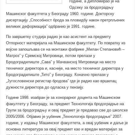
године, а дипломирао је на
Одсеку за бродоградњу
Машинског факултета у Београду 1960. године. Докторску
дисертацију „Способност брода за пловидбу након претрпљених
великих деформација” одбранио је 1991. године.
По завршетку студија радио је као асистент на предмету
Отпорност материјала на Машинском факултету. По повратку из
војске запошљава се на монтажи фабрике „Милан Степановић –
Матроз” у Сремској Митровици, потом прелази у
Бродоградилиште „Сава” у Мачванској Митровици на место
техничког директора и, касније, на место техничког директора у
Бродоградилиште „Тито” у Београду. Коначно прелази у
„Југословенски регистар бродова” где је радио као вршилац
дужности директора до одласка у пензију.
Године 1998. изабран је за хонорарног доцента на Машинском
факултету у Београду, за предмет Технологија бродоградње на
Групи за бродоградњу и овај предмет је предавао све до школске
2005/2006. Објавио је уџбеник „Технологија бродоградње” 2007.
године, у издању Машинског факултета, а овај уџбеник и даље је
основна литература за овај предмет као и вредан материјал за