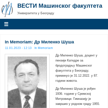
ВЕСТИ Машинског факултета
Универзитета у Београду
In Memoriam: Др Миленко Шуша
11.01.2023 - 12:13
In Memoriam
Др Миленко Шуша, доцент у
пензији Катедре за
бродоградњу Машинског
факултета у Београду,
преминуо је 31.12.2022. у 87.
години живота.
Др Миленко Шуша је рођен
1936. године у Сремској
Митровици. Гимназију је
завршио у родном граду 1955.