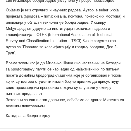
све инжењере бродоградње укључене у процес производње.
Објавио је низ стручних и научних радова. Аутор је већег броја
пројеката (бродова – потискивача, понтона, понтонских мостова) и
иновација у области технологије бродоградње. У оквиру
Међународног удружења институција техничког надзора и
класификација – ОТНК (International Association of Technical
Survey and Classification Institution – ТSCI) био је задужен као
аутор за “Правила за класификацију и градњу бродова, Део 2-
Труп”.
Време током ког је др Миленко Шуша био наставник на Катедри
за бродоградњу памти се као једно од најактивнијих по питању
посета домаћим бродоградилиштима које је организовао и током
којих су његови студенти имали бројне прилике да присуствују
свим производним процесима о којим су слушали у оквиру
његових предавања.
Захвални за сав његов допринос, сећаћемо се драгог Миленка са
великим поштовањем.
Катедра за бродоградњу