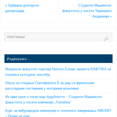
«
Одбрана докторске
Студенти Машинског
дисертације
факултета у посети Термовент
Академији
»
Издвајамо…
Машински факултет партнер Horizon Europe пројекта KINETIKA за
очување културног наслеђа
Обука за стицање Сертификата Б за рад са фреонским
расхладним системима у моторним возилима
Из прве руке о логистици будућности – Студенти Машинског
факултета у посети компанији „Transfera“
Курс за међународне инжењере и технологе заваривања IWE/IWT
– Позив за упис