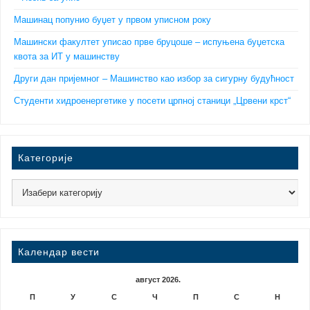
Машинац попунио буџет у првом уписном року
Машински факултет уписао прве бруцоше – испуњена буџетска
квота за ИТ у машинству
Други дан пријемног – Машинство као избор за сигурну будућност
Студенти хидроенергетике у посети црпној станици „Црвени крст“
Категорије
Календар вести
август 2026.
П
У
С
Ч
П
С
Н