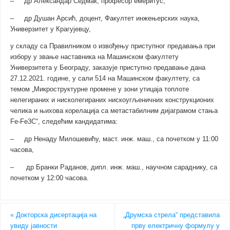
– др Александар Седмак, професор емеритус,
– др Душан Арсић, доцент, Факултет инжењерских наука,
Универзитет у Крагујевцу,
у складу са Правилником о извођењу приступног предавања при
избору у звање наставника на Машинском факултету
Универзитета у Београду, заказује приступно предавање дана
27.12.2021. године, у сали 514 на Машинском факултету, са
темом „Микроструктурне промене у зони утицаја топлоте
нелегираних и нисколегираних нискоугљеничних конструкционих
челика и њихова корелација са метастабилним дијаграмом стања
Fe-Fe3C“, следећим кандидатима:
– др Ненаду Милошевићу, маст. инж. маш., са почетком у 11:00
часова,
– др Бранки Раданов, дипл. инж. маш., научном сараднику, са
почетком у 12:00 часова.
«
Докторска дисертација на
„Друмска стрела“ представила
увиду јавности
прву електричну формулу у