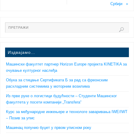
Србији
»
Издвајамо…
Машински факултет партнер Horizon Europe пројекта KINETIKA за
очување културног наслеђа
Обука за стицање Сертификата Б за рад са фреонским
расхладним системима у моторним возилима
Из прве руке о логистици будућности – Студенти Машинског
факултета у посети компанији „Transfera“
Курс за међународне инжењере и технологе заваривања IWE/IWT
– Позив за упис
Машинац попунио буџет у првом уписном року