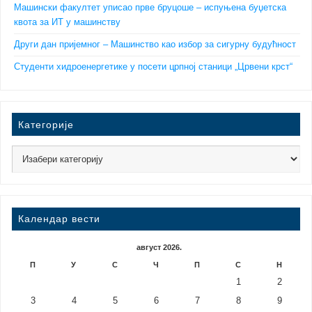
Машински факултет уписао прве бруцоше – испуњена буџетска
квота за ИТ у машинству
Други дан пријемног – Машинство као избор за сигурну будућност
Студенти хидроенергетике у посети црпној станици „Црвени крст“
Категорије
Календар вести
август 2026.
П
У
С
Ч
П
С
Н
1
2
3
4
5
6
7
8
9