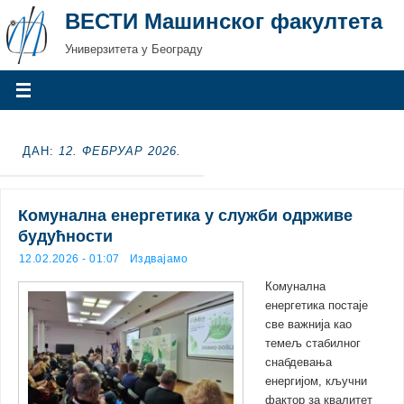
ВЕСТИ Машинског факултета
Универзитета у Београду
ДАН:
12. ФЕБРУАР 2026.
Комунална енергетика у служби одрживе
будућности
12.02.2026 - 01:07
Издвајамо
Комунална
енергетика постаје
све важнија као
темељ стабилног
снабдевања
енергијом, кључни
фактор за квалитет