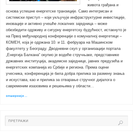
живота грађана и
основа успешне енергетске транзиције. Само интегрисан и
системски приступ – који укључује инфраструктурне инвестиције,
иновације и активно учешће локалних заједница – може
обезбедити одрживу и сигурну енергетску будућност, истакнуто је
на Првој међународној конференцији о комуналној енергетици –
КОМЕН, која је одржана 10. и 11. фебруара на Машинском
факултету у Београду. Дводневни скуп у организацији портала
„Енергија Балкана“ окупио је водеће стручњаке, представнике
државних институција, академске заједнице, јавних предузећа и
енергетских компанија из Србије и региона. Према оцени
учесника, конференција је била добра прилика за размену знања
и искустава, као и прилика за отварање стручног дијалога о
савременим изазовима и решењима у области…
опширније…