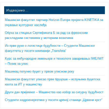
Издвајамо…
Машински факултет партнер Horizon Europe пројекта KINETIKA за
очување културног наслеђа
Обука за стицање Сертификата Б за рад са фреонским
расхладним системима у моторним возилима
Из прве руке о логистици будућности – Студенти Машинског
факултета у посети компанији „Transfera“
Курс за међународне инжењере и технологе заваривања IWE/IWT
– Позив за упис
Машинац попунио буџет у првом уписном року
Машински факултет уписао прве бруцоше – испуњена буџетска
квота за ИТ у машинству
Други дан пријемног – Машинство као избор за сигурну будућност
Студенти хидроенергетике у посети црпној станици „Црвени крст“