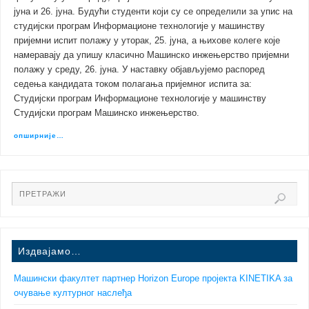
јуна и 26. јуна. Будући студенти који су се определили за упис на
студијски програм Информационе технологије у машинству
пријемни испит полажу у уторак, 25. јуна, а њихове колеге које
намеравају да упишу класично Машинско инжењерство пријемни
полажу у среду, 26. јуна. У наставку објављујемо распоред
седења кандидата током полагања пријемног испита за:
Студијски програм Информационе технологије у машинству
Студијски програм Машинско инжењерство.
опширније…
Издвајамо…
Машински факултет партнер Horizon Europe пројекта KINETIKA за
очување културног наслеђа