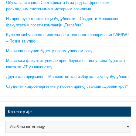
Обука за стицање Сертификата Б за рад са фреонским
расхладним системима у моторним возилима
Из прве руке о логистици будућности – Студенти Машинског
факултета у посети компанији „Transfera“
Курс за међународне инжењере и технологе заваривања IWE/IWT
– Позив за упис
Машинац попунио буџет у првом уписном року
Машински факултет уписао прве бруцоше – испуњена буџетска
квота за ИТ у машинству
Други дан пријемног – Машинство као избор за сигурну будућност
Студенти хидроенергетике у посети црпној станици „Црвени крст“
Категорије