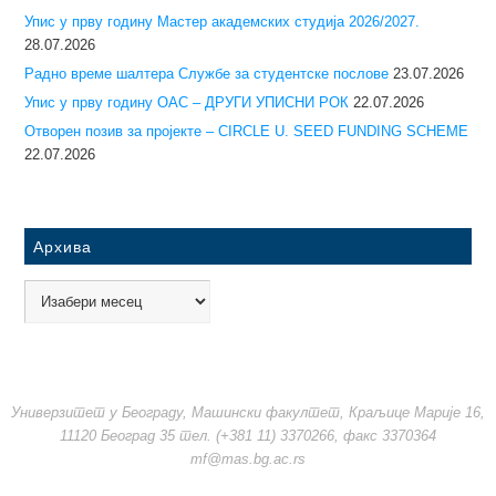
Упис у прву годину Mастер академских студија 2026/2027.
28.07.2026
Радно време шалтера Службе за студентске послове
23.07.2026
Упис у прву годину ОАС – ДРУГИ УПИСНИ РОК
22.07.2026
Отворен позив за пројекте – CIRCLE U. SEED FUNDING SCHEME
22.07.2026
Архива
Универзитет у Београду, Машински факултет, Краљице Марије 16,
11120 Београд 35 тел. (+381 11) 3370266, факс 3370364
mf@mas.bg.ac.rs