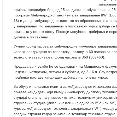
заваривања
пријави предвиђен број од 25 кандиата, а обука почиње 25
програму Међународног института за заваривање IIW (Doc. 
16) и део је међународног система за образовање, квалиф
у заваривању. По завршеном и положеном курсу добија се 
призната у целом свету. Постоји могућност добијања и е
дипломе по захтеву.
Укупни фонд часова за међународне инжењере заваривања ј
часова предвиђено за теоретску наставу, а 60 часова за пр
технологе заваривања, фонд часова је 369 (309+60).
Предавања и вежбе ће се одржавати на Машинском факулте
недељи: четвртком, петком и суботом, од 8-16 ч. Сву потр
праћење наставе кандидати добијају на почетку курса.
За обуку и полагање испита за међународног инжењера за
пријаве кандидати који имају инжењерску диплому техничк
студија) стечену на универзитетима, техничким универзит
струковних студија (дипл. инг или инг, односно BSc или МS
курс за међународног технолога заваривања (IWT) морају 
средњи стручни кадар занимања техничар техничке струке 