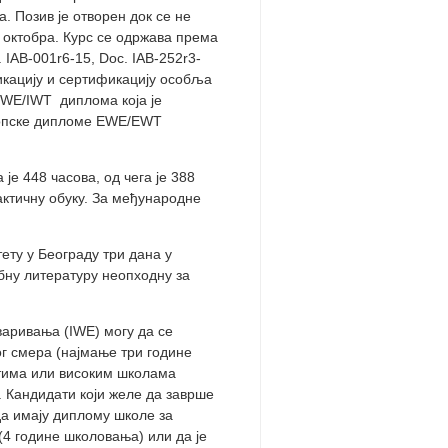
. Позив је отворен док се не
. октобра. Курс се одржава према
IAB-001r6-15, Doc. IAB-252r3-
икацију и сертификацију особља
IWE/IWT диплома која је
вропске дипломе EWE/EWT
е 448 часова, од чега је 388
актичну обуку. За међународне
ту у Београду три дана у
ебну литературу неопходну за
варивања (IWE) могу да се
ог смера (најмање три године
етима или високим школама
). Кандидати који желе да заврше
да имају диплому школе за
(4 године школовања) или да је