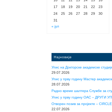
17
18
19
20
21
22
23
24
25
26
27
28
29
30
31
« јул
Најновије
Упис на Докторске академске студије
29.07.2026
Упис у прву годину Mастер академск
28.07.2026
Радно време шалтера Службе за ст
Упис у прву годину ОАС – ДРУГИ 
Отворен позив за пројекте – CIR
22.07.2026