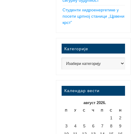
сигурну будућност
Студенти хидроенергетике у
посети црпној станици „Црвени
крст“
Категорије
Календар вести
август 2026.
П
У
С
Ч
П
С
Н
1
2
3
4
5
6
7
8
9
10
11
12
13
14
15
16