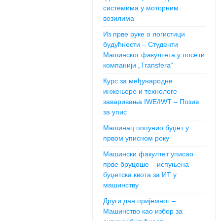
системима у моторним
возилима
Из прве руке о логистици
будућности – Студенти
Машинског факултета у посети
компанији „Transfera“
Курс за међународне
инжењере и технологе
заваривања IWE/IWT – Позив
за упис
Машинац попунио буџет у
првом уписном року
Машински факултет уписао
прве бруцоше – испуњена
буџетска квота за ИТ у
машинству
Други дан пријемног –
Машинство као избор за