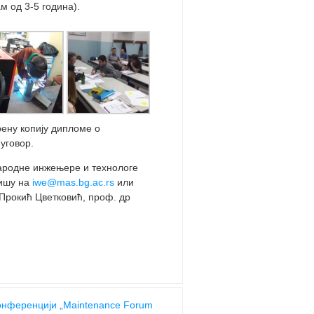
м од 3-5 година).
рену копију дипломе о
уговор.
народне инжењере и технологе
мишу на
iwe@mas.bg.ac.rs
или
 Прокић Цветковић, проф. др
онференцији „Maintenance Forum