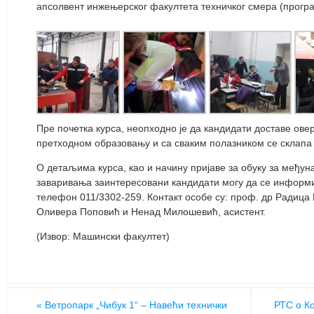
апсолвент инжењерског факултета техничког смера (програ
Пре почетка курса, неопходно је да кандидати доставе ове
претходном образовању и са сваким полазником се склапа 
О детаљима курса, као и начину пријаве за обуку за међу
заваривања заинтересовани кандидати могу да се инфор
телефон 011/3302-259. Контакт особе су: проф. др Радица
Оливера Поповић и Ненад Милошевић, асистент.
(Извор: Машински факултет)
«
Ветропарк „Чибук 1“ – Навећи технички
РТС о К