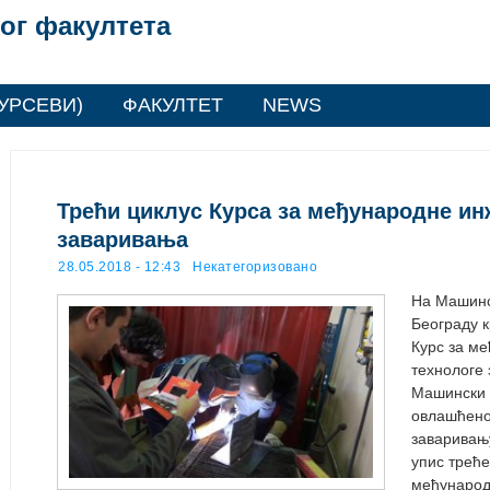
ог факултета
УРСЕВИ)
ФАКУЛТЕТ
NEWS
Трећи циклус Курса за међународне ин
заваривања
28.05.2018 - 12:43
Некатегоризовано
На Машинс
Београду 
Курс за м
технологе 
Машински 
овлашћено
заваривању
упис треће
међународ