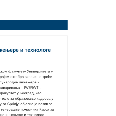
жењере и технологе
ком факултету Универзитета у
крајем октобра започиње трећи
еђународне инжењере и
заваривања – IWE/IWT .
факултет у Београд, као
 тело за образовање кадрова у
 за Србију, објавио је позив за
 генерације полазника Курса за
не инжењере и технологе