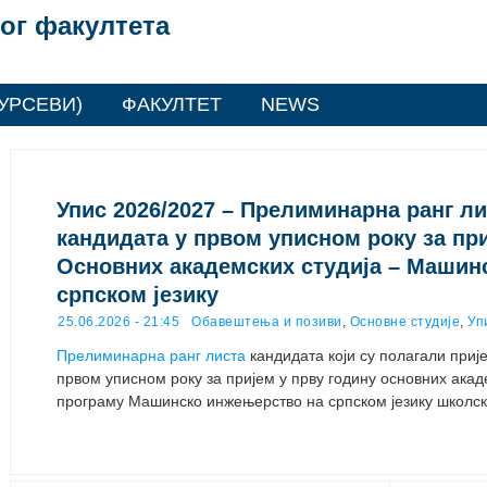
ог факултета
УРСЕВИ)
ФАКУЛТЕТ
NEWS
Упис 2026/2027 – Прелиминарна ранг л
кандидата у првом уписном року за при
Основних академских студија – Машин
српском језику
25.06.2026 - 21:45
Обавештења и позиви
,
Основне студије
,
Уп
Прелиминарна ранг листа
кандидата који су полагали приј
првом уписном року за пријем у прву годину основних акад
програму Машинско инжењерство на српском језику школск