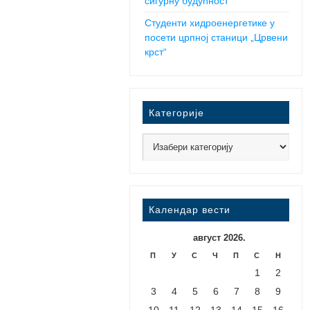
сигурну будућност
Студенти хидроенергетике у
посети црпној станици „Црвени
крст“
Категорије
Календар вести
август 2026.
П
У
С
Ч
П
С
Н
1
2
3
4
5
6
7
8
9
10
11
12
13
14
15
16