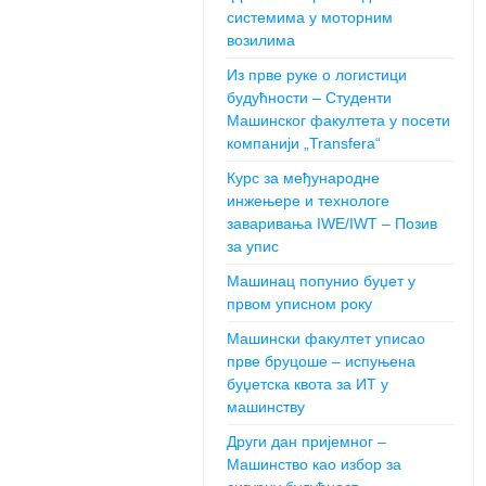
системима у моторним
возилима
Из прве руке о логистици
будућности – Студенти
Машинског факултета у посети
компанији „Transfera“
Курс за међународне
инжењере и технологе
заваривања IWE/IWT – Позив
за упис
Машинац попунио буџет у
првом уписном року
Машински факултет уписао
прве бруцоше – испуњена
буџетска квота за ИТ у
машинству
Други дан пријемног –
Машинство као избор за