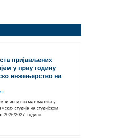
иста пријављених
јем у прву годину
ско инжењерство на
ис
емни испит из математике у
емских студија на студијском
е 2026/2027. године.