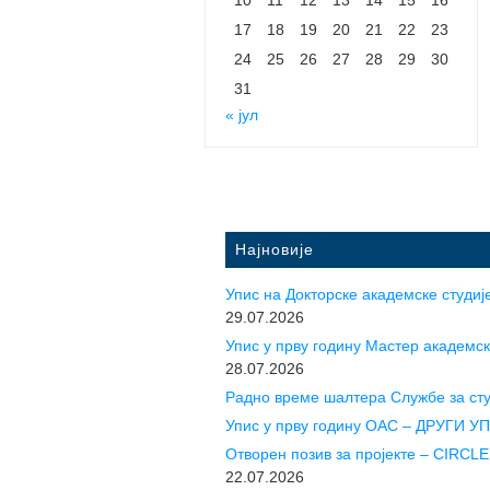
17
18
19
20
21
22
23
24
25
26
27
28
29
30
31
« јул
Најновије
Упис на Докторске академске студије
29.07.2026
Упис у прву годину Mастер академск
28.07.2026
Радно време шалтера Службе за ст
Упис у прву годину ОАС – ДРУГИ 
Отворен позив за пројекте – CIR
22.07.2026