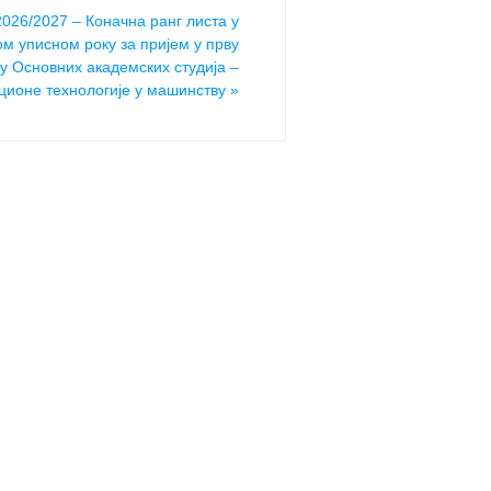
2026/2027 – Коначна ранг листа у
ом уписном року за пријем у прву
у Основних академских студија –
ионе технологије у машинству
»