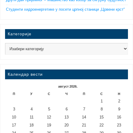
Други дан пријемног – Машинство као избор за сигурну будућност
Студенти хидроенергетике у посети црпној станици „Црвени крст“
Категорије
Календар вести
август 2026.
П
У
С
Ч
П
С
Н
1
2
3
4
5
6
7
8
9
10
11
12
13
14
15
16
17
18
19
20
21
22
23