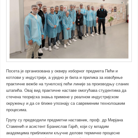
Посета је организована у оквиру изборног предмета Пећи и
котлови у индустрији, а уједно је била и прилика за извођење
практичне вежбе на тунелској пећи линије за производњу сланих
штапића. Овај вид практичне наставе омогућава студентима да
стечена теоријска знања примене у реалном индустријском
окружењу и да се ближе упознају са савременим технолошким
процесима.
Групу су предводили предметни наставник, проф. др Мирјана
Стаменић и асистент Бранислав Гајић, који су младим
академцима приближили кључне делове термичке процесне