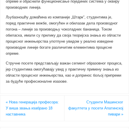
опреме и објаснили функционисање појединих система у оквиру
производних линија.
Љубазношћу домаћина из компаније „Штарк“, студентима је,
поред практичне вежбе, омогућен и обилазак дела производног
погона – линије за производњу чоколадних бананица. Током
обиласка, имали су прилику да своја теоријска знања из области
процесног инжењерства употпуне увидом у реално изведене
производне линије богате различитим елементима процесне
опреме.
Стручне посете представљају важан сегмент образовног процеса,
јер студентима омогућавају увид у практичну примену знања из
области процесног инжењерства, као и допринос бољој припреми
за будуће професионалне изазове.
«
Нова генерација професора:
Студенти Машинског
У виша звања изабрано 18
факултета у посети Апатинској
наставника
пивари
»