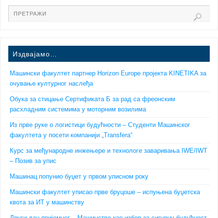
Издвајамо…
Машински факултет партнер Horizon Europe пројекта KINETIKA за
очување културног наслеђа
Обука за стицање Сертификата Б за рад са фреонским
расхладним системима у моторним возилима
Из прве руке о логистици будућности – Студенти Машинског
факултета у посети компанији „Transfera“
Курс за међународне инжењере и технологе заваривања IWE/IWT
– Позив за упис
Машинац попунио буџет у првом уписном року
Машински факултет уписао прве бруцоше – испуњена буџетска
квота за ИТ у машинству