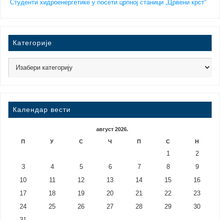
Студенти хидроенергетике у посети црпној станици „Црвени крст“
Категорије
Календар вести
август 2026.
П
У
С
Ч
П
С
Н
1
2
3
4
5
6
7
8
9
10
11
12
13
14
15
16
17
18
19
20
21
22
23
24
25
26
27
28
29
30