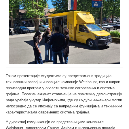
Током презентације студентима су представљени традиција,
технолошки развој и иновације компаније Weishaupt, као и широк
производни програм у области технике сагоревања и система
грејања. Посебан акценат стављен је на практичну демонстрацију
рада уређаја унутар Инфомобила, где су будући инжењери могли
непосредно да се упознају са напредним функцијама и техничким
карактеристикама савремених система грејања.
У директној комуникацији са представницима компаније
Weishaupt, директором Сашом Илићем и инжењерима продаје