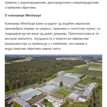
примену у једнопородичним, двопородичним и вишепородичним
стамбеним објектима.
О компанији Weishaupt
Компанија Weishaupt важи за једног од водећих европских
произвођача опреме за грејање, горионика и топлотних пумпи, са
традицијом дугом више од девет деценија. Препознатљива је по
високом квалитету, поузданости и енергетски ефикасним
решењима која се примењују у стамбеним, пословним и
индустријским објектима широм света.