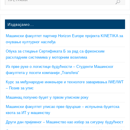
Издвајамо…
Машински факултет партнер Horizon Europe пројекта KINETIKA за
очување културног наслеђа
Обука за стицање Сертификата Б за рад са фреонским
расхладним системима у моторним возилима
Из прве руке о логистици будућности – Студенти Машинског
факултета у посети компанији „Transfera“
Курс за међународне инжењере и технологе заваривања IWE/IWT
– Позив за упис
Машинац попунио буџет у првом уписном року
Машински факултет уписао прве бруцоше – испуњена буџетска
квота за ИТ у машинству
Други дан пријемног – Машинство као избор за сигурну будућност