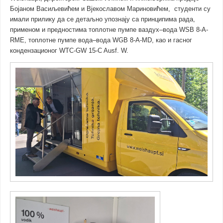
Бојаном Васиљевићем и Вјекославом Мариновићем, студенти су
имали прилику да се детаљно упознају са принципима рада,
применом и предностима топлотне пумпе ваздух–вода WSB 8-A-
RME, топлотне пумпе вода–вода WGB 8-A-MD, као и гасног
кондензационог WTC-GW 15-C Ausf. W.