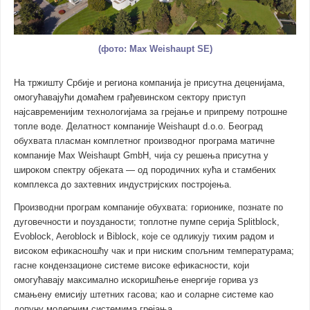
(фото: Max Weishaupt SE)
На тржишту Србије и региона компанија је присутна деценијама,
омогућавајући домаћем грађевинском сектору приступ
најсавременијим технологијама за грејање и припрему потрошне
топле воде. Делатност компаније Weishaupt d.o.o. Београд
обухвата пласман комплетног производног програма матичне
компаније Max Weishaupt GmbH, чија су решења присутна у
широком спектру објеката — од породичних кућа и стамбених
комплекса до захтевних индустријских постројења.
Производни програм компаније обухвата: горионике, познате по
дуговечности и поузданости; топлотне пумпе серија Splitblock,
Evoblock, Aeroblock и Biblock, које се одликују тихим радом и
високом ефикасношћу чак и при ниским спољним температурама;
гасне кондензационе системе високе ефикасности, који
омогућавају максимално искоришћење енергије горива уз
смањену емисију штетних гасова; као и соларне системе као
допуну модерним системима грејања.