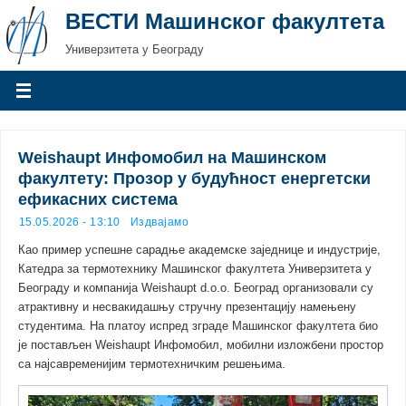
ВЕСТИ Машинског факултета
Универзитета у Београду
Weishaupt Инфомобил на Машинском
факултету: Прозор у будућност енергетски
ефикасних система
15.05.2026 - 13:10
Издвајамо
Као пример успешне сарадње академске заједнице и индустрије,
Катедра за термотехнику Машинског факултета Универзитета у
Београду и компанија Weishaupt d.o.o. Београд организовали су
атрактивну и несвакидашњу стручну презентацију намењену
студентима. На платоу испред зграде Машинског факултета био
је постављен Weishaupt Инфомобил, мобилни изложбени простор
са најсавременијим термотехничким решењима.