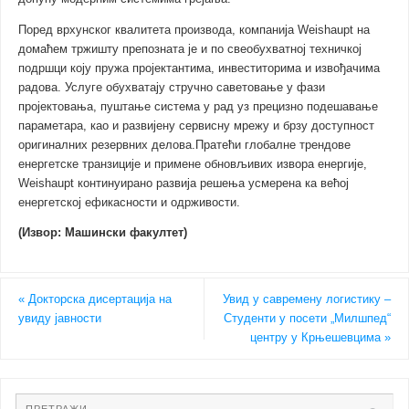
Поред врхунског квалитета производа, компанија Weishaupt на
домаћем тржишту препозната је и по свеобухватној техничкој
подршци коју пружа пројектантима, инвеститорима и извођачима
радова. Услуге обухватају стручно саветовање у фази
пројектовања, пуштање система у рад уз прецизно подешавање
параметара, као и развијену сервисну мрежу и брзу доступност
оригиналних резервних делова.Пратећи глобалне трендове
енергетске транзиције и примене обновљивих извора енергије,
Weishaupt континуирано развија решења усмерена ка већој
енергетској ефикасности и одрживости.
(Извор: Машински факултет)
«
Докторска дисертација на
Увид у савремену логистику –
увиду јавности
Студенти у посети „Милшпед“
центру у Крњешевцима
»