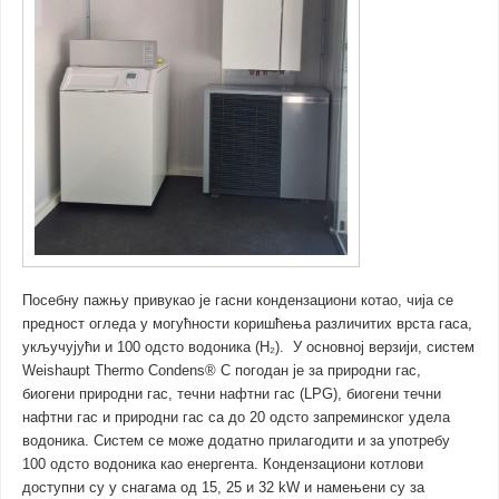
Посебну пажњу привукао је гасни кондензациони котао, чија се
предност огледа у могућности коришћења различитих врста гаса,
укључујући и 100 одсто водоника (H₂). У основној верзији, систем
Weishaupt Thermo Condens® C погодан је за природни гас,
биогени природни гас, течни нафтни гас (LPG), биогени течни
нафтни гас и природни гас са до 20 одсто запреминског удела
водоника. Систем се може додатно прилагодити и за употребу
100 одсто водоника као енергента. Кондензациони котлови
доступни су у снагама од 15, 25 и 32 kW и намењени су за