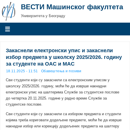
ВЕСТИ Машинског факултета
Универзитета у Београду
Закаснели електронски упис и закаснели
избор предмета у школску 2025/2026. годину
за студенте на ОАС и МАС
18.11.2025 - 11:51
Обавештења и позиви
Сви студенти који су закаснили са електронским уписом у
школску 2025/2026. годину, моћи ће да изврше накнадни
електронски упис на шалтерима Службе за студентске послове
до четвртка 20.11.2025. године у радно време Службе за
студентске послове.
Сви студенти који су закаснили са избором предмета и студенти
којима треба кориговати додељене предмете, моћи ће да изврше
накнадни избор или корекцију додељених предмета на шалтеру