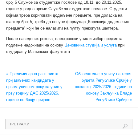
број 5 Службе за студентске послове од 18.11. до 20.11.2025.
године у радно време Службе за студентске послове. Студенти
којима треба кориговати додељене предмете, пре доласка на
шалтер број 5, треба да попуне формулар „Корекција додељених
предмета“ који ће се налазити на пулту прекопута шалтера.
После наведених рокова, електронски упис и избор предмета
подлеже надокнади на основу
Ценовника студија и услуга
при
студирању Машинског факултета.
«
Прелиминарна ранг листа
Обавештење о упису на терет
пријављених кандидата у
буџета Републике Србије у
првом уписном року за упис у
школској 2025/2026. години на
прву годину ДАС 2025/2026.
основу Закључка Владе
године по броју пријаве
Републике Србије
»