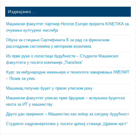
Издвајамо…
Машински факултет партнер Horizon Europe пројекта KINETIKA за
очување културног наслеђа
Обука за стицање Сертификата Б за рад са фреонским
расхладним системима у моторним возилима
Из прве руке о логистици будућности – Студенти Машинског
факултета у посети компанији „Transfera“
Курс за међународне инжењере и технологе заваривања IWE/IWT
– Позив за упис
Машинац попунио буџет у првом уписном року
Машински факултет уписао прве бруцоше – испуњена буџетска
квота за ИТ у машинству
Други дан пријемног – Машинство као избор за сигурну будућност
Студенти хидроенергетике у посети црпној станици „Црвени крст“