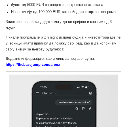
буџет од 5000 EUR за оперативне трошкове стартапа
Инвестицију од 100,000 EUR као победник стартап програма.
Заинтересовани кандидати могу да се пријаве и као тим од 3
људи.
Финале програма је pitch night испред судија и инвеститора где ће
учесници имати прилику да покажу свој рад, као и да испричају
своју визију за његову будућност.
Додатне информације, као и линк за пријаве, су на:
https://thebasejump.com/arena