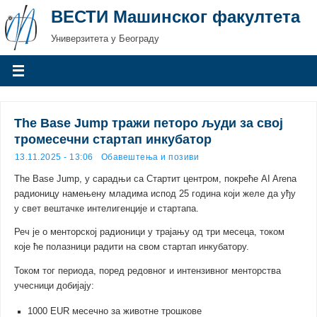
ВЕСТИ Машинског факултета
Универзитета у Београду
The Base Jump тражи петоро људи за свој
тромесечни стартaп инкубатор
13.11.2025 - 13:06
Обавештења и позиви
The Base Jump, у сарадњи са Стартит центром, покреће AI Arena
радионицу намењену младима испод 25 година који желе да уђу
у свет вештачке интелигенције и стартапа.
Реч је о менторској радионици у трајању од три месеца, током
које ће полазници радити на свом стартап инкубатору.
Током тог периода, поред редовног и интензивног менторства
учесници добијају:
1000 EUR месечно за животне трошкове