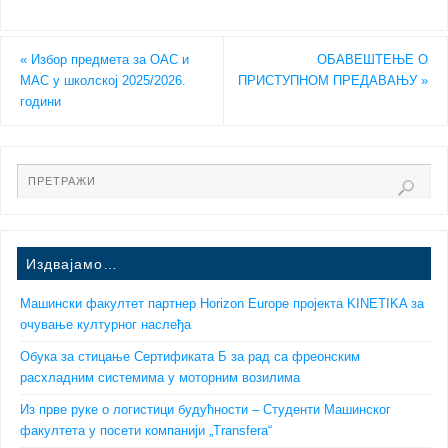
«
Избор предмета за ОАС и
ОБАВЕШТЕЊЕ О
МАС у школској 2025/2026.
ПРИСТУПНОМ ПРЕДАВАЊУ
»
години
Издвајамо…
Машински факултет партнер Horizon Europe пројекта KINETIKA за
очување културног наслеђа
Обука за стицање Сертификата Б за рад са фреонским
расхладним системима у моторним возилима
Из прве руке о логистици будућности – Студенти Машинског
факултета у посети компанији „Transfera“