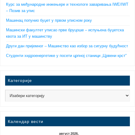
Курс за међународне инжењере и технологе заваривања IWE/IWT
– Позив за упис
Машинац попунио буџет у првом уписном року
Машински факултет уписао прве бруцоше – испуњена буџетска
квота за ИТ у машинству
Други дан пријемног – Машинство као избор за сигурну будућност
Студенти хидроенергетике у посети црпној станици „Црвени крст“
Категорије
Календар вести
август 2026.