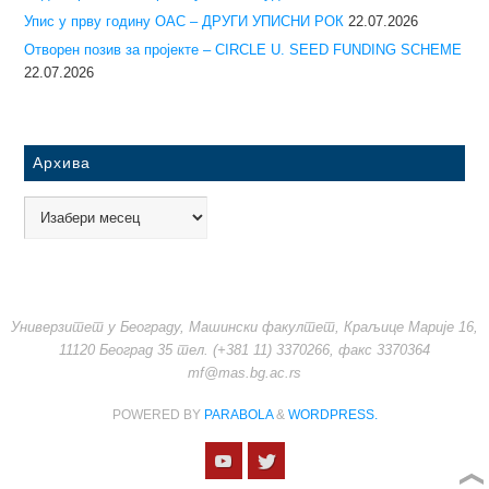
Упис у прву годину ОАС – ДРУГИ УПИСНИ РОК
22.07.2026
Отворен позив за пројекте – CIRCLE U. SEED FUNDING SCHEME
22.07.2026
Архива
Универзитет у Београду, Машински факултет, Краљице Марије 16,
11120 Београд 35 тел. (+381 11) 3370266, факс 3370364
mf@mas.bg.ac.rs
POWERED BY
PARABOLA
&
WORDPRESS.