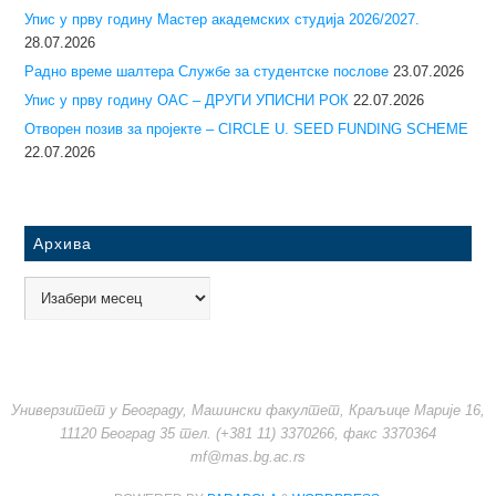
Упис у прву годину Mастер академских студија 2026/2027.
28.07.2026
Радно време шалтера Службе за студентске послове
23.07.2026
Упис у прву годину ОАС – ДРУГИ УПИСНИ РОК
22.07.2026
Отворен позив за пројекте – CIRCLE U. SEED FUNDING SCHEME
22.07.2026
Архива
Универзитет у Београду, Машински факултет, Краљице Марије 16,
11120 Београд 35 тел. (+381 11) 3370266, факс 3370364
mf@mas.bg.ac.rs