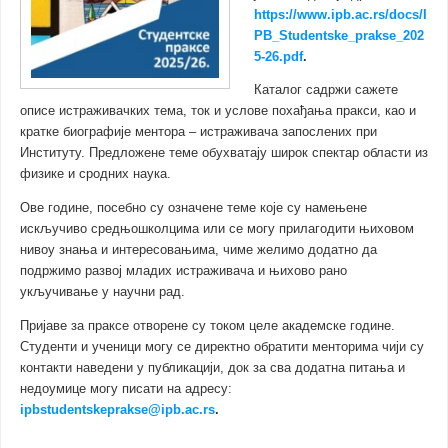
https://www.ipb.ac.rs/docs/I
PB_Studentske_prakse_202
5-26.pdf
.
Каталог садржи сажете
описе истраживачких тема, ток и услове похађања пракси, као и
кратке биографије ментора – истраживача запослених при
Институту. Предложене теме обухватају широк спектар области из
физике и сродних наука.
Ове године, посебно су означене теме које су намењене
искључиво средњошколцима или се могу прилагодити њиховом
нивоу знања и интересовањима, чиме желимо додатно да
подржимо развој младих истраживача и њихово рано
укључивање у научни рад.
Пријаве за праксе отворене су током целе академске године.
Студенти и ученици могу се директно обратити менторима чији су
контакти наведени у публикацији, док за сва додатна питања и
недоумице могу писати на адресу:
ipbstudentskeprakse@ipb.ac.rs
.