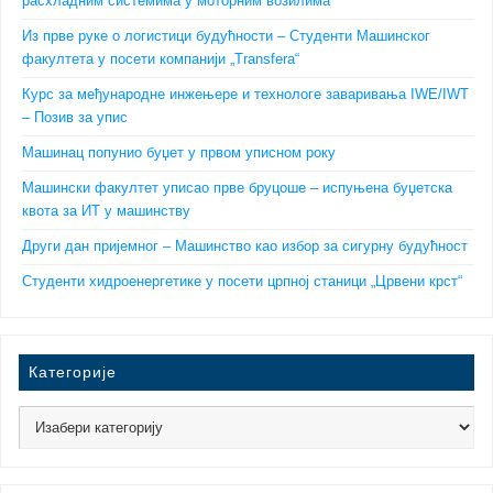
расхладним системима у моторним возилима
Из прве руке о логистици будућности – Студенти Машинског
факултета у посети компанији „Transfera“
Курс за међународне инжењере и технологе заваривања IWE/IWT
– Позив за упис
Машинац попунио буџет у првом уписном року
Машински факултет уписао прве бруцоше – испуњена буџетска
квота за ИТ у машинству
Други дан пријемног – Машинство као избор за сигурну будућност
Студенти хидроенергетике у посети црпној станици „Црвени крст“
Категорије