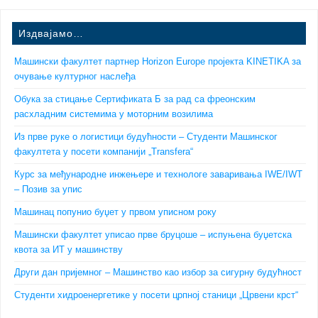
Издвајамо…
Машински факултет партнер Horizon Europe пројекта KINETIKA за
очување културног наслеђа
Обука за стицање Сертификата Б за рад са фреонским
расхладним системима у моторним возилима
Из прве руке о логистици будућности – Студенти Машинског
факултета у посети компанији „Transfera“
Курс за међународне инжењере и технологе заваривања IWE/IWT
– Позив за упис
Машинац попунио буџет у првом уписном року
Машински факултет уписао прве бруцоше – испуњена буџетска
квота за ИТ у машинству
Други дан пријемног – Машинство као избор за сигурну будућност
Студенти хидроенергетике у посети црпној станици „Црвени крст“