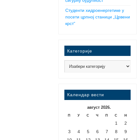
сигурну будућност
Студенти хидроенергетике у
посети црпној станици „Црвени
крст“
Категорије
Календар вести
август 2026.
П
У
С
Ч
П
С
Н
1
2
3
4
5
6
7
8
9
10
11
12
13
14
15
16