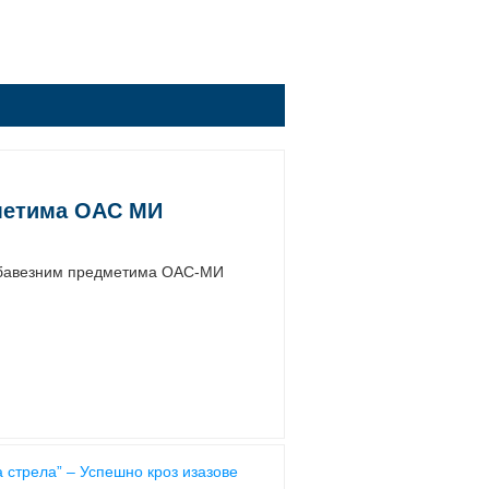
дметима ОАС МИ
 обавезним предметима ОАС-МИ
 стрела” – Успешно кроз изазове