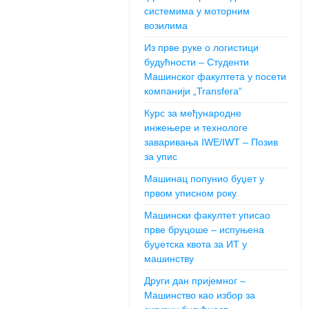
системима у моторним
возилима
Из прве руке о логистици
будућности – Студенти
Машинског факултета у посети
компанији „Transfera“
Курс за међународне
инжењере и технологе
заваривања IWE/IWT – Позив
за упис
Машинац попунио буџет у
првом уписном року
Машински факултет уписао
прве бруцоше – испуњена
буџетска квота за ИТ у
машинству
Други дан пријемног –
Машинство као избор за