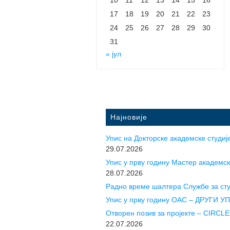
17
18
19
20
21
22
23
24
25
26
27
28
29
30
31
« јул
Најновије
Упис на Докторске академске студије
29.07.2026
Упис у прву годину Mастер академск
28.07.2026
Радно време шалтера Службе за ст
Упис у прву годину ОАС – ДРУГИ 
Отворен позив за пројекте – CIR
22.07.2026