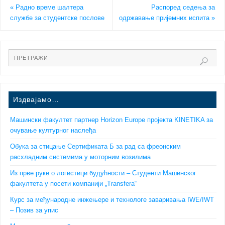
«
Радно време шалтера
Распоред седења за
службе за студентске послове
одржавање пријемних испита
»
Издвајамо…
Машински факултет партнер Horizon Europe пројекта KINETIKA за
очување културног наслеђа
Обука за стицање Сертификата Б за рад са фреонским
расхладним системима у моторним возилима
Из прве руке о логистици будућности – Студенти Машинског
факултета у посети компанији „Transfera“
Курс за међународне инжењере и технологе заваривања IWE/IWT
– Позив за упис