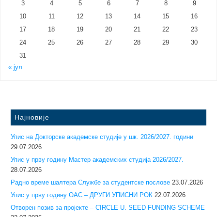
3
4
5
6
7
8
9
10
11
12
13
14
15
16
17
18
19
20
21
22
23
24
25
26
27
28
29
30
31
« јул
Најновије
Упис на Докторске академске студије у шк. 2026/2027. години
29.07.2026
Упис у прву годину Mастер академских студија 2026/2027.
28.07.2026
Радно време шалтера Службе за студентске послове
23.07.2026
Упис у прву годину ОАС – ДРУГИ УПИСНИ РОК
22.07.2026
Отворен позив за пројекте – CIRCLE U. SEED FUNDING SCHEME