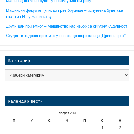
Машинац попунио буџет у првом уписном року
Машински факултет уписао прве бруцоше – испуњена буџетска
квота за ИТ у машинству
Други дан пријемног – Машинство као избор за сигурну будућност
Студенти хидроенергетике у посети црпној станици „Црвени крст“
Категорије
Календар вести
август 2026.
П
У
С
Ч
П
С
Н
1
2