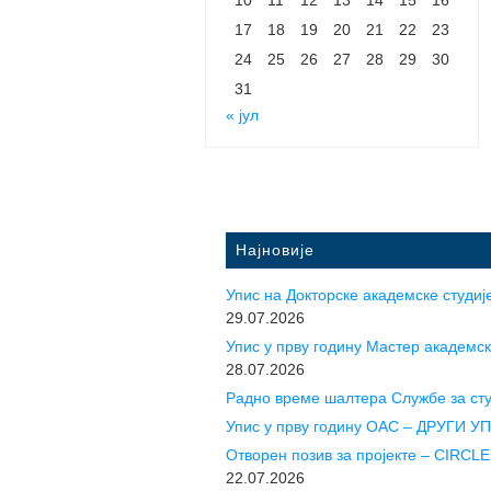
17
18
19
20
21
22
23
24
25
26
27
28
29
30
31
« јул
Најновије
Упис на Докторске академске студије
29.07.2026
Упис у прву годину Mастер академск
28.07.2026
Радно време шалтера Службе за ст
Упис у прву годину ОАС – ДРУГИ 
Отворен позив за пројекте – CIR
22.07.2026