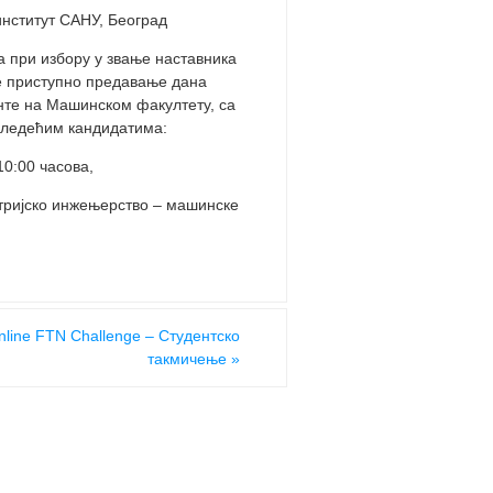
нститут САНУ, Београд
 при избору у звање наставника
је приступно предавање дана
енте на Машинском факултету, са
следећим кандидатима:
10:00 часова,
ријско инжењерство – машинске
nline FTN Challenge – Студентско
такмичење
»