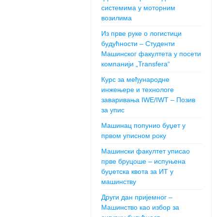
системима у моторним
возилима
Из прве руке о логистици
будућности – Студенти
Машинског факултета у посети
компанији „Transfera“
Курс за међународне
инжењере и технологе
заваривања IWE/IWT – Позив
за упис
Машинац попунио буџет у
првом уписном року
Машински факултет уписао
прве бруцоше – испуњена
буџетска квота за ИТ у
машинству
Други дан пријемног –
Машинство као избор за