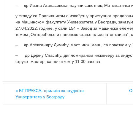
– др Ивана Атанасовска, научни саветник, Математички и
у складу са Правилником о извођењу приступног предавања
на Машинском факултету Универзитета у Београду, заказу
27.04.2022. године, у сали 154 – Завод за машинске елем
темом „Оптерећење и напонско стање пљоснатог каиша“, 
– др Александру Димићу, маст. инж. маш., са почетком у 
– др Дејану Спасићу, дипломираном инжењеру за индуст
струке -мастер, са почетком у 11:00 часова.
«
БГ ПРАКСА- прилика за студенте
O
Универзитета у Београду