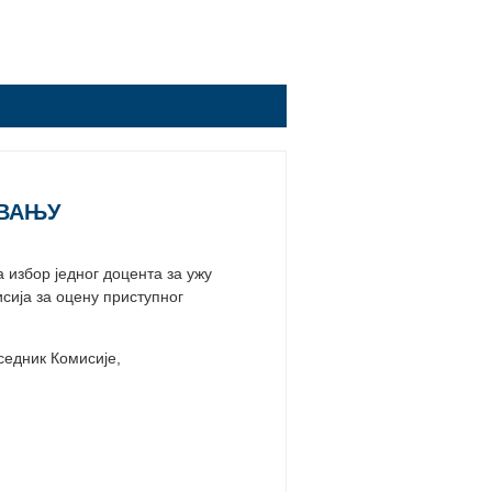
АВАЊУ
 избор једног доцента за ужу
сија за оцену приступног
едник Комисије,