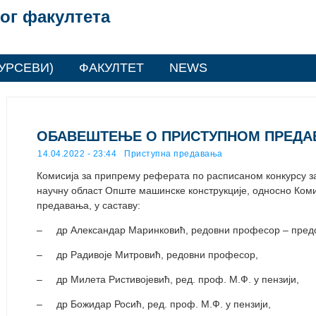
ог факултета
УРСЕВИ)
ФАКУЛТЕТ
NEWS
ОБАВЕШТЕЊЕ О ПРИСТУПНОМ ПРЕД
14.04.2022 - 23:44
Приступна предавања
Комисија за припрему реферата по расписаном конкурсу за
научну област Опште машинске конструкције, односно Коми
предавања, у саставу:
– др Александар Маринковић, редовни професор – предс
– др Радивоје Митровић, редовни професор,
– др Милета Ристивојевић, ред. проф. М.Ф. у пензији,
– др Божидар Росић, ред. проф. М.Ф. у пензији,