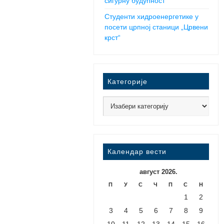
сигурну будућност
Студенти хидроенергетике у
посети црпној станици „Црвени
крст“
Категорије
Календар вести
август 2026.
П
У
С
Ч
П
С
Н
1
2
3
4
5
6
7
8
9
10
11
12
13
14
15
16