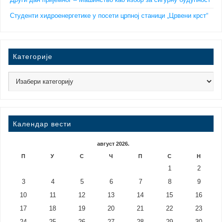
Студенти хидроенергетике у посети црпној станици „Црвени крст“
Категорије
Календар вести
август 2026.
П
У
С
Ч
П
С
Н
1
2
3
4
5
6
7
8
9
10
11
12
13
14
15
16
17
18
19
20
21
22
23