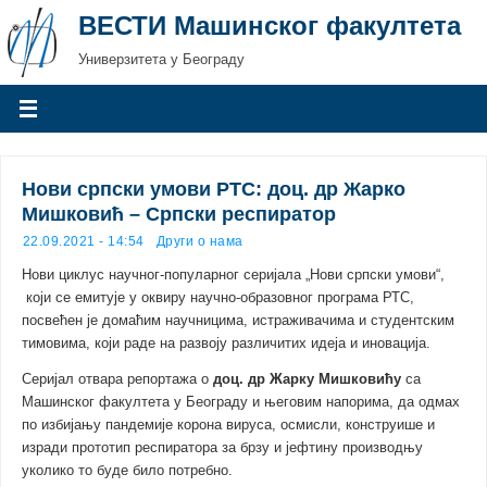
ВЕСТИ Машинског факултета
Универзитета у Београду
Нови српски умови РТС: доц. др Жаркo
Мишковић – Српски респиратор
22.09.2021 - 14:54
Други о нама
Нови циклус научног-популарног серијала „Нови српски умови“,
који се емитује у оквиру научно-образовног програма РТС,
посвећен је домаћим научницима, истраживачима и студентским
тимовима, који раде на развоју различитих идеја и иновација.
Серијал отвара репортажа о
доц. др Жарку Мишковићу
са
Машинског факултета у Београду и његовим напорима, да одмах
по избијању пандемије корона вируса, осмисли, конструише и
изради прототип респиратора за брзу и јефтину производњу
уколико то буде било потребно.