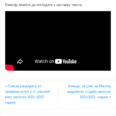
Емисију можете да погледате у наставку текста.
«
Списак кандидата за
Конкурс за упис на Мастер
пријемни испит у 3. уписном
академске студије школске
року школске 2021./2022.
2021/2022. године
»
године