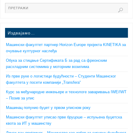
Издвајамо…
Машински факултет партнер Horizon Europe пројекта KINETIKA за
очување културног наслеђа
Обука за стицање Сертификата Б за рад са фреонским
расхладним системима у моторним возилима
Из прве руке о логистици будућности – Студенти Машинског
факултета у посети компанији „Transfera“
Курс за међународне инжењере и технологе заваривања IWE/IWT
– Позив за упис
Машинац попунио буџет у првом уписном року
Машински факултет уписао прве бруцоше – испуњена буџетска
квота за ИТ у машинству
Други дан пријемног – Машинство као избор за сигурну будућност